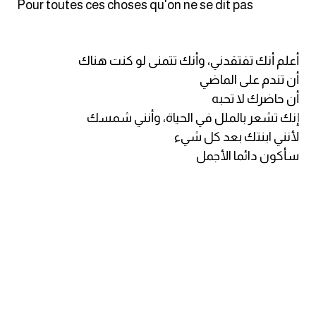
Pour toutes ces choses qu'on ne se dit pas
كلمات بحرف g
أعلم أنك تفتقدني، وأنك تتمنى لو كنت هناك
كلمات بحرف h
أن تندم على الماضي
أن حاضرك لا تحبه
كلمات بحرف i
إنك تشعر بالملل في الحياة، وأنني شمسك
لأنني ابنتك بعد كل شيء
كلمات بحرف j
سأكون دائما الأجمل
كلمات بحرف k
كلمات بحرف l
كلمات بحرف m
كلمات بحرف n