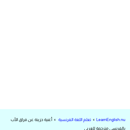
مرادفات انجليزية
الكلمة وضدها بالانجليزي
افعال اللغة الانجليزية القياسية
افعال اللغة الانجليزية الشاذة
اختصارات اللغة الانجليزية
اختبار تحديد مستوى اللغة الانجليزية
حروف العلة بالانجليزي
الاصوات الصحيحة في الانجليزية
LearnEnglish.nu
»
تعلم اللغة الفرنسية
» أغنية حزينة عن فراق الأب
قاموس كلمات انجليزية
بالفرنسي مترجمة للعربي