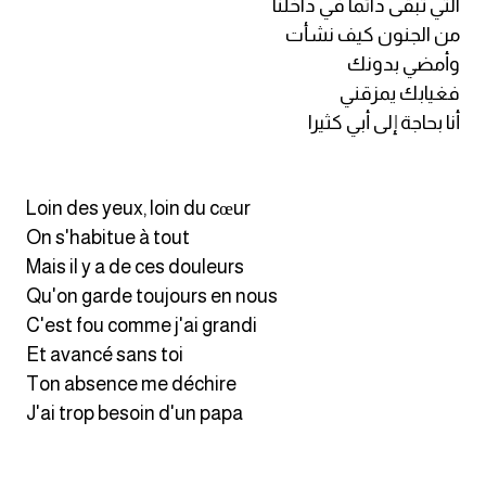
التي تبقى دائما في داخلنا
انجليزي بالصورة والصوت
من الجنون كيف نشأت
وأمضي بدونك
الانجليزية الامريكية
فغيابك يمزقني
أنا بحاجة إلى أبي كثيرا
تعلم الفرنسية
تعلم اللغة الانجليزية
Loin des yeux, loin du cœur
On s'habitue à tout
Learn French
Mais il y a de ces douleurs
Qu'on garde toujours en nous
نطق الحروف الانجليزية
C'est fou comme j'ai grandi
Et avancé sans toi
بايو انستا انجليزي
Ton absence me déchire
تهنئة عيد ميلاد بالانجليزي
J'ai trop besoin d'un papa
حروف الجر بالانجليزي