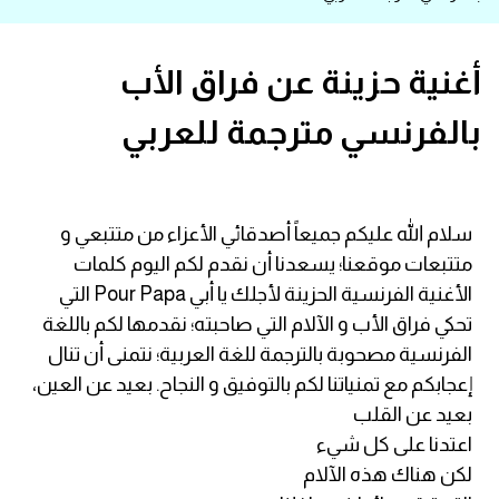
قاموس عربي انجليزي
أغنية حزينة عن فراق الأب
اسماء الدول باللغة الانجليزية
بالفرنسي مترجمة للعربي
تعلم اللغة الفرنسية
تعلم اللغة الالمانية
سلام الله عليكم جميعاً أصدقائي الأعزاء من متتبعي و
متتبعات موقعنا؛ يسعدنا أن نقدم لكم اليوم كلمات
تعلم اللغة الاسبانية
الأغنية الفرنسية الحزينة لأجلك يا أبي Pour Papa التي
تحكي فراق الأب و الآلام التي صاحبته؛ نقدمها لكم باللغة
تعلم اللغة التركية
الفرنسية مصحوبة بالترجمة للغة العربية؛ نتمنى أن تنال
إعجابكم مع تمنياتنا لكم بالتوفيق و النجاح. بعيد عن العين،
Learn English
بعيد عن القلب
اعتدنا على كل شيء
Learn Spanish
لكن هناك هذه الآلام