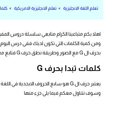
مرادفات انجليزية
تعلم اللغة الانجليزية
»
تعلم الانجليزية الامريكية
»
كلمات
الكلمة وضدها بالانجليزي
اهلا بكم متباعينا الكرام متابعي سلسلة دروس المف
افعال اللغة الانجليزية القياسية
افعال اللغة الانجليزية الشاذة
بحرف ال G مع الصور وطريقة نطق حرف G فتابع معنا درس اليوم
كلمات تبدا بحرف G
اختصارات اللغة الانجليزية
اختبار تحديد مستوى اللغة الانجليزية
وسوف نتناول معكم فيما يلي جزء منها
حروف العلة بالانجليزي
الاصوات الصحيحة في الانجليزية
قاموس كلمات انجليزية