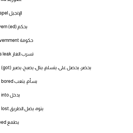
Gospel الإنجيل
govern (ed) يحكم
Government حكومة
Ges leak تسرب الغاز
get (got) يحضر، يحصل على، يتسلم، ينال، يصبح، يصير
get bored يسأم، يتعب
get into يدخل
get lost يتوه، يضل الطريق
Greed يطمع