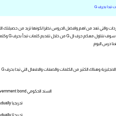
 تبدا بحرف G
ردات والتي تعد من اهم وافضل الدروس نظرا لكونها تزيد من حصيلتك ال
ومن كمية الكلمات التي تكون لديك ففي درس اليوم سوف
يعتبر حرف ال G هو سابع الحروف الابجدية في اللغة الانجليزية وهناك الكثير من الكلمات والصفات والافعال التي تبدا بحرف G
Government bond السند الحكومي
Gradually تدريجيا
Gradually تدريجيًا