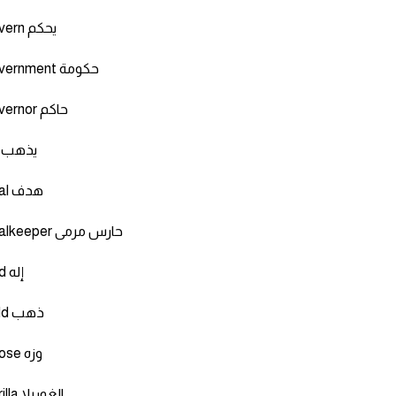
Govern يحكم
Government حكومة
Governor حاكم
Go يذهب
Goal هدف
Goalkeeper حارس مرمى
God إله
Gold ذهب
Goose وزه
Gorilla الغوريلا