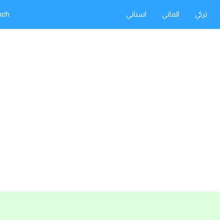
تركي
الماني
اسباني
nch