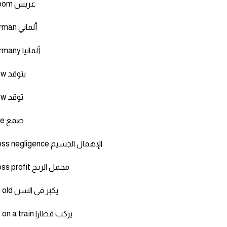
Groom عريس
German ألماني
Germany ألمانيا
Glow يتوقد
Glow توقد
Glue صمغ
Gross negligence الإهمال الجسيم
Gross profit مجمل الربح
get old يكبر فى السن
get on a train يركب قطارا