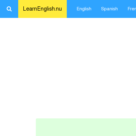
LearnEnglish.nu
English
Spanish
Fre