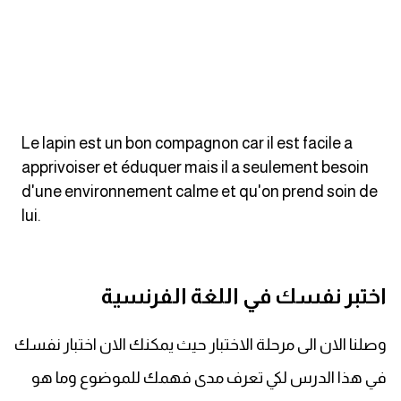
كلمات بحرف o
كلمات بحرف p
كلمات بحرف q
Le lapin est un bon compagnon car il est facile a
كلمات بحرف r
apprivoiser et éduquer mais il a seulement besoin
d'une environnement calme et qu'on prend soin de
كلمات بحرف s
lui.
كلمات بحرف t
اختبر نفسك في اللغة الفرنسية
كلمات بحرف u
وصلنا الان الى مرحلة الاختبار حيث يمكنك الان اختبار نفسك
كلمات بحرف v
في هذا الدرس لكي تعرف مدى فهمك للموضوع وما هو
كلمات بحرف w