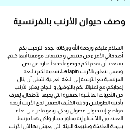
قاموس عربي انجليزي
وصف حيوان الأرنب بالفرنسية
اسماء الدول باللغة الانجليزية
تعلم اللغة الفرنسية
السلام عليكم ورحمة الله وبركاته. نجدد الترحيب بكم
أصدقائي الأعزاء من متتبعي و متتبعات موقعنا أينما كنتم.
تعلم اللغة الالمانية
يسعدنا أن نقدم لكم موضوعاً جديداً عبارة عن نص
تعلم اللغة الاسبانية
وصفي يتعلق بالأرنب Le lapin، نقدمه لكم باللغة
الفرنسية مع الترجمة إلى اللغة العربية. نتمنى أن ينال
تعلم اللغة التركية
إعجابكم؛ مع تمنياتنا لكم بالتوفيق و النجاح. يعتبر الأرنب
من الثدييات العاشبة الصغيرة التي يحبها الأطفال، يُعرف
Learn English
بأذنيه الطويلتين وذيله الكثيف الصغير. لدى الأرنب أربعة
قواطع. إنه حيوان فضولي وذكي، وهو قادر على تعلم
Learn Spanish
العديد من اللأشياء. إنه محاور ممتاز ولكن هذا مرتبط
بجودة العلاقة وطبيعة البيئة التي يعيش بها لأن الأرنب