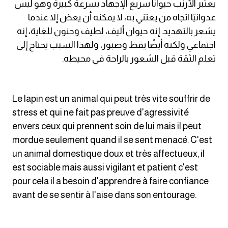
يعتبر الأرنب حيوانًا سريع الإجهاد بسرعة كبيرة وهو ليس
am
عدوانيًا اتجاه من يعتني به، لا يمكنه أن يعض إلا عندما
يشعر بالتهديد. إنه حيوان أليف، لطيف وحنون للغاية، إنه
الابراج بالانجليزي
اجتماعي ولكنه أيضًا يقظ وصبور، ولهذا السبب يحتاج إلى
تعلم الثقة قبل الشعور بالراحة في محيطه.
اسماء الكواكب بالانجليزي
كلمات بحرف a
Le lapin est un animal qui peut très vite souffrir de
stress et qui ne fait pas preuve d'agressivité
كلمات بحرف b
envers ceux qui prennent soin de lui mais il peut
mordue seulement quand il se sent menacé. C'est
كلمات بحرف c
un animal domestique doux et très affectueux, il
est sociable mais aussi vigilant et patient c'est
كلمات بحرف d
pour cela il a besoin d'apprendre à faire confiance
avant de se sentir à l'aise dans son entourage.
كلمات بحرف e
كلمات بحرف f