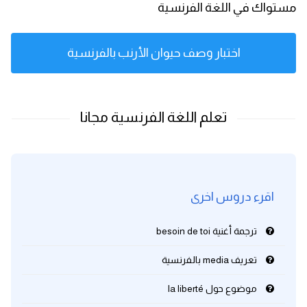
مستواك في اللغة الفرنسية
كلمات بحرف x
اختبار وصف حيوان الأرنب بالفرنسية
كلمات بحرف y
كلمات بحرف z
اغلق النافذة
اقرء دروس اخرى
ترجمة أغنية besoin de toi
تعريف media بالفرنسية
موضوع حول la liberté