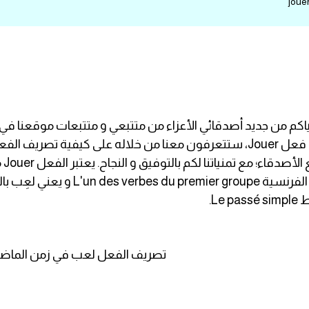
بلقياكم من جديد أصدقائي الأعزاء من متتبعي و متتبعات موقع
يُصنف ضمن أفعال المجموعة الأولى للأفع
Le verbe jouer au passé simple/ تصريف الفعل لعب في زم