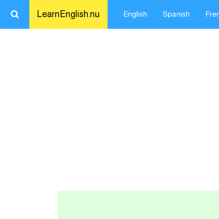
LearnEnglish.nu
English
Spanish
Fre