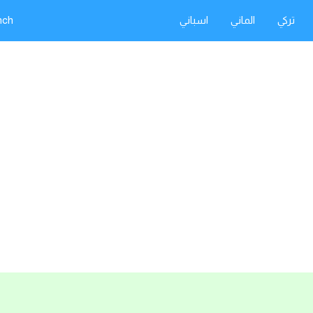
تركي
الماني
اسباني
nch