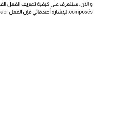
ايام الاسبوع بالانجليزي
composés. للإشارة أصدقائي فإن الفعل Jouer يتم تصريفه مع الفعل المساعد Avoir.
عبارات انجليزية قصيرة عميقة
عبارات انجليزية قصيرة
الرتب العسكرية بالانجليزي
ضمائر الفاعل
ضمائر المفعول به
الحروف الانجليزية كبتل وسمول
pm