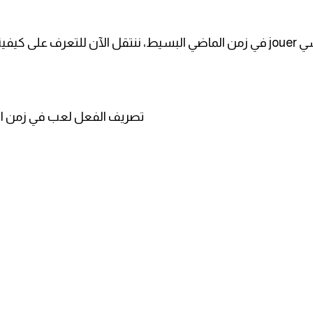
بعد أن تعرفنا على كيفية تصريف الفعل الفرنسي jouer في زمن الماضي البسيط، ننتق
Le verbe jouer à l'imparfait/ تصريف الفعل لع