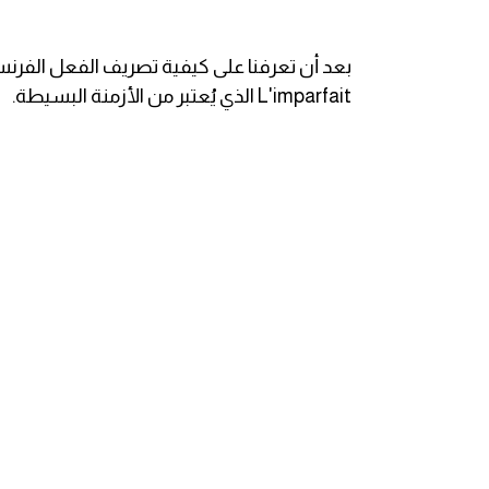
انجليزي بالصورة والصوت
الانجليزية الامريكية
L'imparfait الذي يُعتبر من الأزمنة البسيطة.
تعلم الفرنسية
تعلم اللغة الانجليزية
Learn French
نطق الحروف الانجليزية
بايو انستا انجليزي
تهنئة عيد ميلاد بالانجليزي
حروف الجر بالانجليزي