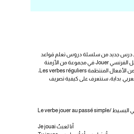
نا في درس جديد من سلسلة دروس تعلم قواعد
اللغة الفرنسية. عنوان درسنا اليوم هو تصريف فعل Jouer، ستتعرفون معنا من خلاله على كيفية تصريف الفعل الفرنسي Jouer في مجموعة من الأزمنة
البسيطة و المركبة. نتمنى أن تعمّ الفائدة جميع الأصدقاء؛ مع تمنياتنا لكم بالتوفيق و النجاح. يعتبر الفعل Jouer من الأفعال المنتظمة Les verbes réguliers،
ال الفرنسية L'un des verbes du premier groupe و يعني لعِب بالعربي. بداية، سنتعرف على كيفية تصريف
ن الماضي البسيط
Je jouai أنا لعبتُ