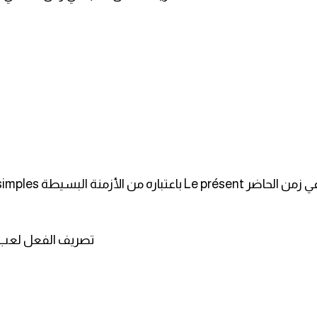
يطة L'un des temps simples .
Le verbe jouer au présent/ تصري