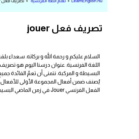
LearnEnglish.nu
»
تعلم اللغة الفرنسية
» تصريف فعل jouer
مرادفات انجليزية
الكلمة وضدها بالانجليزي
تصريف فعل jouer
افعال اللغة الانجليزية القياسية
افعال اللغة الانجليزية الشاذة
السلام عليكم و رحمة الله و بركاته. سعداء 
اختصارات اللغة الانجليزية
اختبار تحديد مستوى اللغة الانجليزية
الفعل الفرنسي Jouer في زمن الماضي البسيط Le passé simple.
حروف العلة بالانجليزي
الاصوات الصحيحة في الانجليزية
قاموس كلمات انجليزية