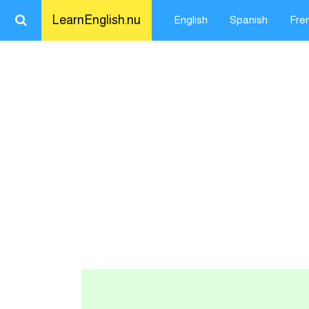
LearnEnglish.nu
English
Spanish
Fre