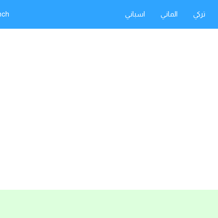
تركي
الماني
اسباني
nch