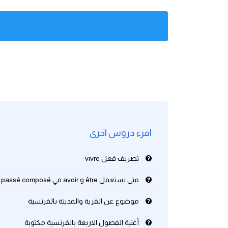
كلمات بحرف g
كلمات بحرف h
كلمات بحرف i
كلمات بحرف j
كلمات بحرف k
اقرء دروس اخرى
كلمات بحرف l
تصريف فعل vivre
متى نستعمل être و avoir في passé composé
كلمات بحرف m
موضوع عن القرية والمدينة بالفرنسية
كلمات بحرف n
أغنية الفصول الاربعة بالفرنسية مكتوبة