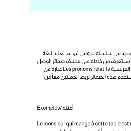
رس جديد من سلسلة دروس قواعد تعلم اللغة
 ضمائر الوصل Les pronoms relatifs في اللغة الفرنسية؛ إذ سنتعرف من خلاله على مختلف ضمائر الوصل
و كيفية استخدام كل منها. نتمنى أن ينال إعجابكم؛ مع تمنياتنا لكم بالتوفيق و النجاح. ضمائر الوصل تُسمّى باللغة الفرنسية Les pronoms relatifs عبارة عن
لمة التي تنوب عنها و تُسمّى بالعائد لتفادي التكرار تُسمّى باللغة الفرنسية antécédent؛ إذ تُستخدم هذه الضمائر لربط الجملتين معاً من
Exemples/ أمثلة:
Le monsieur qui mange à cette table est 