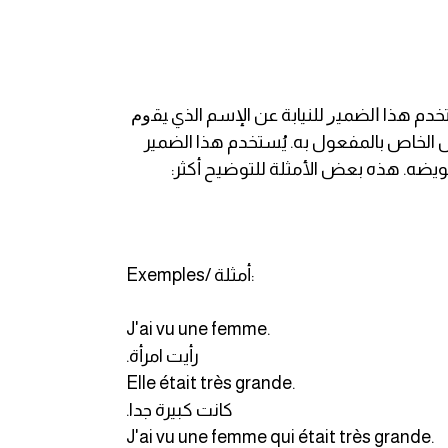
Les pronoms relati أربعة وهي: Qui, que, où, dont. نبدأ أولاً بالتعريف بضمير الوصل Qui: يُستخدم هذا ﺍﻟﻀﻤﻴﺭ للنيابة عن الإسم الذي ﻴﻘﻭﻡ
صل الخاص بالمفعول به. يُستخدم هذا الضمير
ويضه. هذه بعض الأمثلة للتوضيح أكثر:
Exemples/ أمثلة:
J'ai vu une femme.
.رأيت امرأة
Elle était très grande.
.كانت كبيرة جدا
J'ai vu une femme qui était très grande.