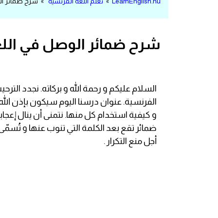
LearnEnglish.nu
»
تعلم اللغة الفرنسية
» شرح ضمائر الو
مرادفات انجليزية
الكلمة وضدها بالانجليزي
شرح ضمائر الوصل في اللغ
افعال اللغة الانجليزية القياسية
افعال اللغة الانجليزية الشاذة
السلام عليكم و رحمة الله و بركاته. نجدد ال
اختصارات اللغة الانجليزية
اختبار تحديد مستوى اللغة الانجليزية
أجل منع التكرار .
حروف العلة بالانجليزي
الاصوات الصحيحة في الانجليزية
قاموس كلمات انجليزية