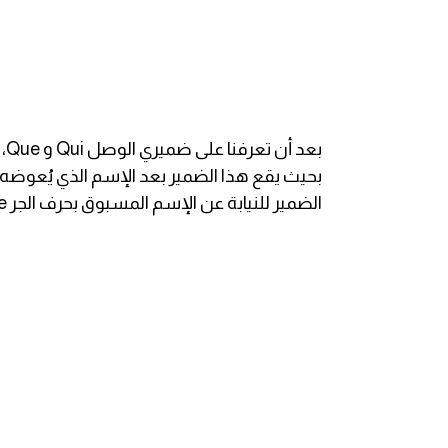
ايام الاسبوع بالانجليزي
عبارات انجليزية قصيرة عميقة
عبارات انجليزية قصيرة
الرتب العسكرية بالانجليزي
الضمير للنيابة عن الإسم المسبوق بحرف الجر de. يقابله في اللغة العربية المضاف إليه كما توضح الأمثلة التالية:
ضمائر الفاعل
ضمائر المفعول به
الحروف الانجليزية كبتل وسمول
pm