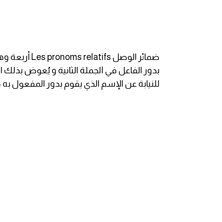
انجليزي بالصورة والصوت
الانجليزية الامريكية
تعلم الفرنسية
بدور الفاعل ﻓﻲ ﺍﻟﺠﻤﻠﺔ الثانية و يُعوض بذلك ا
تعلم اللغة الانجليزية
للنيابة عن الإسم الذي يقوم بدور المفعول به
Learn French
نطق الحروف الانجليزية
بايو انستا انجليزي
تهنئة عيد ميلاد بالانجليزي
حروف الجر بالانجليزي