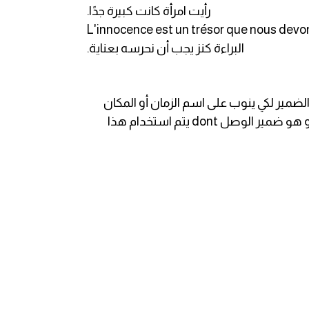
.رأيت امرأة كانت كبيرة جدًا
L'innocence est un trésor que nous devon
.البراءة كنز يجب أن نحرسه بعناية
Que، ننتقل الآن للتعرف على الضمير الثالث ألا و هو Où. يُستخدم هذا الضمير لكي ينوب على اسم الزمان أو المكان
بحيث يقع هذا الضمير بعد الإسم الذي يُعوضه بشكل مباشر. ننتقل للتعرف على ضمير الوصل الرابع و الأخير ألا و هو ضمير الوصل dont يتم استخدام هذا