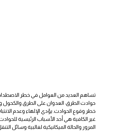
قاموس عربي انجليزي
اسماء الدول باللغة الانجليزية
تعلم اللغة الفرنسية
تعلم اللغة الالمانية
تعلم اللغة الاسبانية
تعلم اللغة التركية
تساهم العديد من العوامل في خطر الاصطدام مث
حوادث الطرق: العدوان على الطرق والكحول وال
Learn English
خطر وقوع الحوادث. يؤدي الإلهاء وعدم الانتباه
غير الكافية هي أحد الأسباب الرئيسية للحوادث
Learn Spanish
المرور والحالة الميكانيكية لغالبية وسائل الت