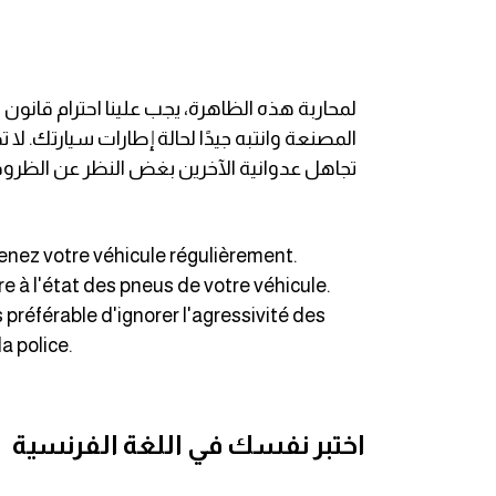
am
الابراج بالانجليزي
لمحاربة هذه الظاهرة، يجب علينا احترام قانون 
اسماء الكواكب بالانجليزي
المصنعة وانتبه جيدًا لحالة إطارات سيارتك. لا
تجاهل عدوانية الآخرين بغض النظر عن الظروف. 
كلمات بحرف a
كلمات بحرف b
tenez votre véhicule régulièrement.
 à l'état des pneus de votre véhicule.
كلمات بحرف c
rs préférable d'ignorer l'agressivité des
a police.
كلمات بحرف d
كلمات بحرف e
اختبر نفسك في اللغة الفرنسية
كلمات بحرف f