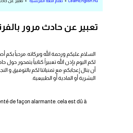
LearnEnglish.nu
»
تعلم اللغة الفرنسية
» تعبير عن حادث
مرادفات انجليزية
الكلمة وضدها بالانجليزي
تعبير عن حادث مرور بالف
افعال اللغة الانجليزية القياسية
افعال اللغة الانجليزية الشاذة
السلام عليكم ورحمة الله وبركاته. مرحباً ب
اختصارات اللغة الانجليزية
أن ينال إعجابكم؛ مع تمنياتنا لكم بالتوفيق و ا
البشرية أو المادية أو الطبيعية.
اختبار تحديد مستوى اللغة الانجليزية
حروف العلة بالانجليزي
nté de façon alarmante. cela est dû à
الاصوات الصحيحة في الانجليزية
قاموس كلمات انجليزية