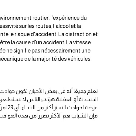
انجليزي بالصورة والصوت
environnement routier, l'expérience du
الانجليزية الامريكية
ivité sur les routes, l'alcool et la
te le risque d'accident. La distraction et
تعلم الفرنسية
être la cause d'un accident. La vitesse
iée ne signifie pas nécessairement une
تعلم اللغة الانجليزية
 mécanique de la majorité des véhicules
Learn French
نطق الحروف الانجليزية
نعلم جميعًا أنه في بعض الأحيان تكون حوادث 
الجسدية أو العقلية.هؤلاء الناس لا يستطيعون
بايو انستا انجليزي
تهنئة عيد ميلاد بالانجليزي
فإن الشباب هم الأكثر تضررا من هذه العواقب
حروف الجر بالانجليزي