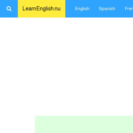
LearnEnglish.nu
English
Spanish
Fre