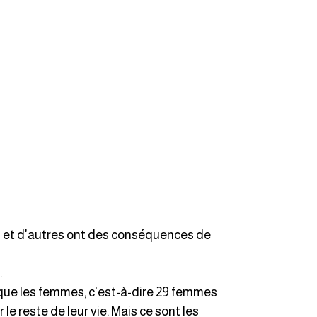
ايام الاسبوع بالانجليزي
عبارات انجليزية قصيرة عميقة
عبارات انجليزية قصيرة
الرتب العسكرية بالانجليزي
ضمائر الفاعل
ضمائر المفعول به
es et d'autres ont des conséquences de
الحروف الانجليزية كبتل وسمول
.
pm
que les femmes, c'est-à-dire 29 femmes
e reste de leur vie. Mais ce sont les