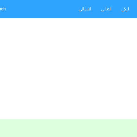
تركي
الماني
اسباني
nch