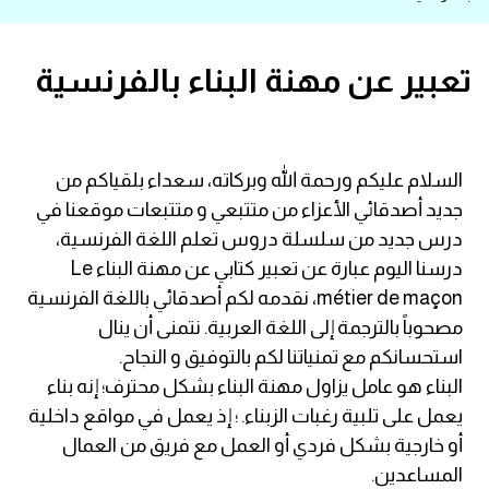
قاموس عربي انجليزي
تعبير عن مهنة البناء بالفرنسية
اسماء الدول باللغة الانجليزية
تعلم اللغة الفرنسية
السلام عليكم ورحمة الله وبركاته، سعداء بلقياكم من
جديد أصدقائي الأعزاء من متتبعي و متتبعات موقعنا في
تعلم اللغة الالمانية
درس جديد من سلسلة دروس تعلم اللغة الفرنسية،
تعلم اللغة الاسبانية
درسنا اليوم عبارة عن تعبير كتابي عن مهنة البناء Le
métier de maçon، نقدمه لكم أصدقائي باللغة الفرنسية
تعلم اللغة التركية
مصحوباً بالترجمة إلى اللغة العربية. نتمنى أن ينال
استحسانكم مع تمنياتنا لكم بالتوفيق و النجاح.
Learn English
البناء هو عامل يزاول مهنة البناء بشكل محترف؛ إنه بناء
يعمل على تلبية رغبات الزبناء. ؛ إذ يعمل في مواقع داخلية
Learn Spanish
أو خارجية بشكل فردي أو العمل مع فريق من العمال
المساعدين.