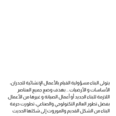
ايام الاسبوع بالانجليزي
عبارات انجليزية قصيرة عميقة
عبارات انجليزية قصيرة
الرتب العسكرية بالانجليزي
ضمائر الفاعل
ضمائر المفعول به
يتولى البناء مسؤولية القيام بالأعمال الإنشائية للجدران،
الأساسات و الأرضيات ... بهذف وضع جميع العناصر
الحروف الانجليزية كبتل وسمول
اللازمة للبناء الجديد أو أعمال الصيانة و غيرها من الأعمال.
بفضل تطور العالم التكنولوجي والصناعي، تطورت حرفة
pm
البناء من الشكل القديم والموروث إلى شكلها الحديث