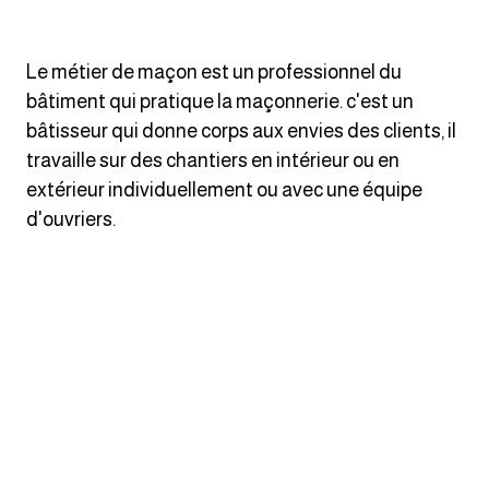
انجليزي بالصورة والصوت
الانجليزية الامريكية
Le métier de maçon est un professionnel du
bâtiment qui pratique la maçonnerie. c'est un
تعلم الفرنسية
bâtisseur qui donne corps aux envies des clients, il
travaille sur des chantiers en intérieur ou en
تعلم اللغة الانجليزية
extérieur individuellement ou avec une équipe
d'ouvriers.
Learn French
نطق الحروف الانجليزية
بايو انستا انجليزي
تهنئة عيد ميلاد بالانجليزي
حروف الجر بالانجليزي