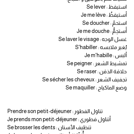
انجليزي بالصورة والصوت
استيقظ : Se lever
أستيقظُ : Je me lève
الانجليزية الامريكية
استحمّ : Se doucher
أَستحِمُّ : Je me douche
تعلم الفرنسية
غسل الوجه : Se laver le visage
يُغير ملابسه : S'habiller
تعلم اللغة الانجليزية
ألبس : Je m'habille
تمشيط الشعر : Se peigner
Learn French
حلاقة الذقن : Se raser
تجفيف الشعر : Se sécher les cheveux
نطق الحروف الانجليزية
وضع الماكياج : Se maquiller
بايو انستا انجليزي
Prendre son petit-déjeuner : تناول الفطور
تهنئة عيد ميلاد بالانجليزي
Je prends mon petit-déjeuner : أتناول فطوري
Se brosser les dents : تنظيف الأسنان
حروف الجر بالانجليزي