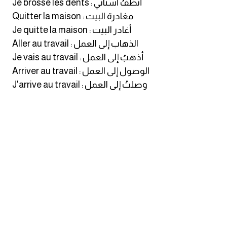
Je brosse les dents : أُنظّفُ أسناني
Quitter la maison : مغادرة البيت
ايام الاسبوع بالانجليزي
Je quitte la maison : أغادر البيت
Aller au travail : الذهاب إلى العمل
عبارات انجليزية قصيرة عميقة
Je vais au travail : أذهبُ إلى العمل
Arriver au travail : الوصول إلى العمل
عبارات انجليزية قصيرة
J'arrive au travail : وصلتُ إلى العمل
الرتب العسكرية بالانجليزي
ضمائر الفاعل
ضمائر المفعول به
الحروف الانجليزية كبتل وسمول
pm