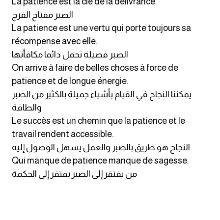
La patience est la clé de la délivrance.
انجليزي بالصورة والصوت
الصبر مفتاح الفرج
La patience est une vertu qui porte toujours sa
الانجليزية الامريكية
récompense avec elle.
الصبر فضيلة تحمل دائما مكافأتها
تعلم الفرنسية
On arrive à faire de belles choses à force de
patience et de longue énergie.
تعلم اللغة الانجليزية
يمكننا النجاح في القيام بأشياء جميلة بالكثير من الصبر
والطاقة
Learn French
Le succès est un chemin que la patience et le
travail rendent accessible.
نطق الحروف الانجليزية
النجاح هو طريق بالصبر والعمل يسهل الوصول إليه
Qui manque de patience manque de sagesse.
بايو انستا انجليزي
من يفتقر إلى الصبر يفتقر إلى الحكمة
تهنئة عيد ميلاد بالانجليزي
حروف الجر بالانجليزي