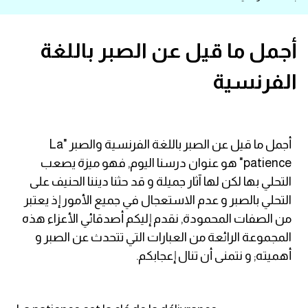
قاموس عربي انجليزي
أجمل ما قيل عن الصبر باللغة
اسماء الدول باللغة الانجليزية
الفرنسية
تعلم اللغة الفرنسية
تعلم اللغة الالمانية
أجمل ما قيل عن الصبر باللغة الفرنسية والصبر "La
patience" هو عنوان درسنا اليوم, فهو ميزة يصعب
تعلم اللغة الاسبانية
التحلي بها لكن لها آثار جميلة و قد حثنا ديننا الحنيف على
التحلي بالصبر و عدم الاستعجال في جميع الأمور إذ يعتبر
تعلم اللغة التركية
من الصفات المحمودة, نقدم إليكم أصدقائي الأعزاء هذه
المجموعة الرائعة من العبارات التي تتحدث عن الصبر و
Learn English
أهميته; و نتمنى أن تنال إعجابكم.
Learn Spanish