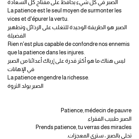
الصبر في كل شيء يحافظ على مفتاح كل السعادة
La patience est le seul moyen de surmonter les
كلمات بحرف g
vices et d'épurer la vertu.
الصبر هو الطريقة الوحيدة للتغلب على الرذائل وتطهير
كلمات بحرف h
الفضيلة
Rien n'est plus capable de confondre nos ennemis
كلمات بحرف i
que la patience dans les injures.
ليس هناك ما هو أكثر قدرة على إرباك أعدائنا من الصبر
كلمات بحرف j
في الإهانات
La patience engendre la richesse.
كلمات بحرف k
الصبر يولد الثروة
كلمات بحرف l
Patience, médecin de pauvre
كلمات بحرف m
الصبر طبيب الفقراء.
Prends patience, tu verras des miracles
كلمات بحرف n
تحلى بالصبر ، سترى المعجزات.