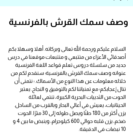
قاموس عربي انجليزي
وصف سمك القرش بالفرنسية
اسماء الدول باللغة الانجليزية
تعلم اللغة الفرنسية
السلام عليكم ورحمة الله تعالى وبركاته. أهلا وسهلا بكم
أصدقائي الأعزاء من متتبعي و متتبعات موقعنا في درس
تعلم اللغة الالمانية
جديد من سلسلة دروس تعلم قواعد اللغة الفرنسية
تعلم اللغة الاسبانية
عنوانه وصف سمك القرش بالفرنسية؛ سنقدم لكم من
خلاله معلومات عن هذا النوع من الأسماك. ؛ نتمنى أن
تعلم اللغة التركية
تنال إعجابكم؛ مع تمنياتنا لكم بالتوفيق و النجاح. يعتبر
الحوت من الثدييات البحرية الكبيرة، تنتمي لعائلة
Learn English
الحيتانيات، يعيش في أعالي البحار وبالقرب من الساحل.
يزن أكثر من 180 طنًا ويصل طوله إلى 30 مترًا. الحوت
Learn Spanish
ضخم، يزن قلبه حوالي 600 كيلوجرام، وينبض ما بين 4 و
10 نبضات في الدقيقة.