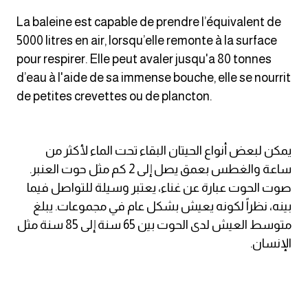
am
La baleine est capable de prendre l’équivalent de
5000 litres en air, lorsqu’elle remonte à la surface
الابراج بالانجليزي
pour respirer. Elle peut avaler jusqu'a 80 tonnes
d’eau à l'aide de sa immense bouche, elle se nourrit
اسماء الكواكب بالانجليزي
de petites crevettes ou de plancton.
كلمات بحرف a
يمكن لبعض أنواع الحيتان البقاء تحت الماء لأكثر من
كلمات بحرف b
ساعة والغطس بعمق يصل إلى 2 كم مثل حوت العنبر.
صوت الحوت عبارة عن غناء، يعتبر وسيلة للتواصل فيما
كلمات بحرف c
بينه، نظراً لكونه يعيش بشكل عام في مجموعات. يبلغ
متوسط العيش لدى الحوت بين 65 سنة إلى 85 سنة مثل
كلمات بحرف d
الإنسان.
كلمات بحرف e
كلمات بحرف f