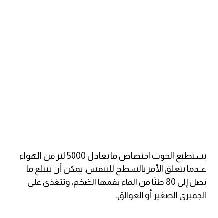
ايام الاسبوع بالانجليزي
عبارات انجليزية قصيرة عميقة
عبارات انجليزية قصيرة
الرتب العسكرية بالانجليزي
ضمائر الفاعل
ضمائر المفعول به
يستطيع الحوت امتصاص ما يعادل 5000 لتر من الهواء
عندما يتعلق الأمر بالسطح للتنفس. يمكن أن تبتلع ما
الحروف الانجليزية كبتل وسمول
يصل إلى 80 طنًا من الماء بفمها الضخم، وتتغذى على
الجمبري الصغير أو العوالق.
pm