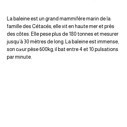
انجليزي بالصورة والصوت
الانجليزية الامريكية
La baleine est un grand mammifère marin de la
famille des Cétacés, elle vit en haute mer et près
تعلم الفرنسية
des côtes. Elle pese plus de 180 tonnes et mesurer
jusqu’à 30 mètres de long. La baleine est immense,
تعلم اللغة الانجليزية
son cœur pèse 600kg, il bat entre 4 et 10 pulsations
par minute.
Learn French
نطق الحروف الانجليزية
بايو انستا انجليزي
تهنئة عيد ميلاد بالانجليزي
حروف الجر بالانجليزي