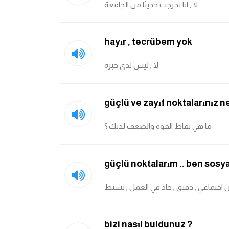
لا , انا تخرجت حديثا من الجامعة
hayır , tecrübem yok
لا , ليس لدي خبرة
güçlü ve zayıf noktalarınız ne
ما هي نقاط القوة والضعف لديك ؟
güçlü noktalarım .. ben sosyal 
 اجتماعي , دقيق , جاد في العمل , نشيط
bizi nasıl buldunuz ?