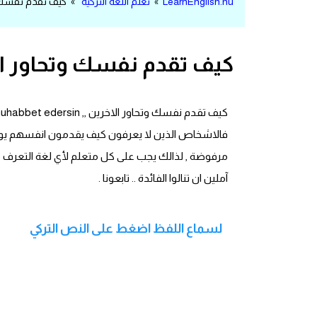
LearnEnglish.nu
»
تعلم اللغة التركية
» كيف تقدم نفسك وتح
مرادفات انجليزية
الكلمة وضدها بالانجليزي
كيف تقدم نفسك وتحاور الا
افعال اللغة الانجليزية القياسية
افعال اللغة الانجليزية الشاذة
فالاشخاص الذين لا يعرفون كيف يقدمون انفسهم يواج
اختصارات اللغة الانجليزية
مرفوضة , لذالك يجب على كل متعلم لأي لغة التعرف عل
آملين ان تنالوا الفائدة .. تابعونا .
اختبار تحديد مستوى اللغة الانجليزية
حروف العلة بالانجليزي
لسماع اللفظ اضغط على النص التركي
الاصوات الصحيحة في الانجليزية
قاموس كلمات انجليزية