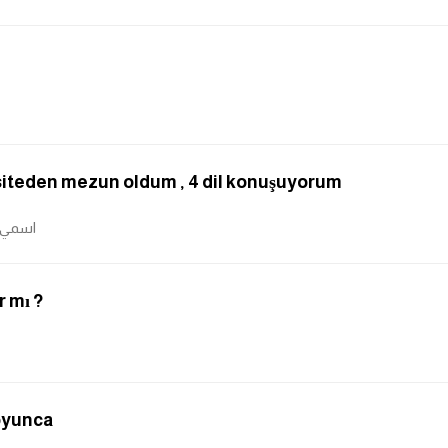
iversiteden mezun oldum , 4 dil konuşuyorum
اسمي ...
 mı ?
 boyunca