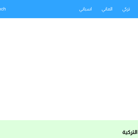
تركي
الماني
اسباني
nch
لتركية