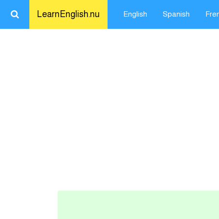
LearnEnglish.nu
English
Spanish
Fre