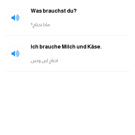
Was brauchst du?
ايام الاسبوع بالانجليزي
ماذا تحتاج؟
عبارات انجليزية قصيرة عميقة
عبارات انجليزية قصيرة
Ich brauche Milch und Käse.
الرتب العسكرية بالانجليزي
احتاج لبن وجبن.
ضمائر الفاعل
ضمائر المفعول به
الحروف الانجليزية كبتل وسمول
pm