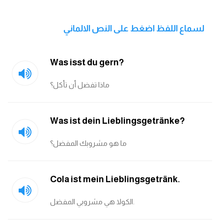
انجليزي بالصورة والصوت
لسماع اللفظ اضغط على النص الالماني
الانجليزية الامريكية
تعلم الفرنسية
Was isst du gern?
تعلم اللغة الانجليزية
ماذا تفضل أن تأكل؟
Learn French
Was ist dein Lieblingsgetränke?
نطق الحروف الانجليزية
ما هو مشروبك المفضل؟
بايو انستا انجليزي
Cola ist mein Lieblingsgetränk.
تهنئة عيد ميلاد بالانجليزي
الكولا هي مشروبي المفضل.
حروف الجر بالانجليزي