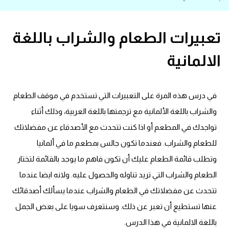
قاموس عربي انجليزي
تعبيرات الطعام والشراب باللغة
اسماء الدول باللغة الانجليزية
الالمانية
تعلم اللغة الفرنسية
في درس هذه المرة على التعبيرات التي تستخدم في موقف الطعام
تعلم اللغة الالمانية
والشراب باللغة الألمانية مع ترجمتها باللغة العربية، وذلك أثناء
تعلم اللغة الاسبانية
تواجدك في المطعم أو اذا كنت تتحدث مع الأصدقاء عن مفضلاتك
للطعام والشراب. فعندما تكون جالس بمطعم ما في ألمانيا
تعلم اللغة التركية
وتطلب قائمة الطعام عليك أن تكون فاهم ما يوجد بالقائمة لتختار
الطعام والشراب التي تريد تناوله والحصول عليه. ولانه ايضا عندما
Learn English
تتحدث عن مفضلاتك في الطعام والشراب عندما يسألك أصدقائك
Learn Spanish
عنها تستطيع أن تعبر عن ذلك. وسنتعرف سويا على بعض الجمل
باللغة الالمانية في هذا الدرس.