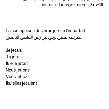
انجليزي بالصورة والصوت
التصريف: ais, ais,ait,ions,iez, aient.
الانجليزية الامريكية
تعلم الفرنسية
La conjugaison du verbe jeter à l'imparfait:
تصريف الفعل يرمي في زمن الماضي الناقص
تعلم اللغة الانجليزية
Je jetais
Learn French
Tu jetais
Il/ elle jetait
نطق الحروف الانجليزية
Nous jetions
Vous jetiez
بايو انستا انجليزي
Ils/ elles jetaient
تهنئة عيد ميلاد بالانجليزي
حروف الجر بالانجليزي