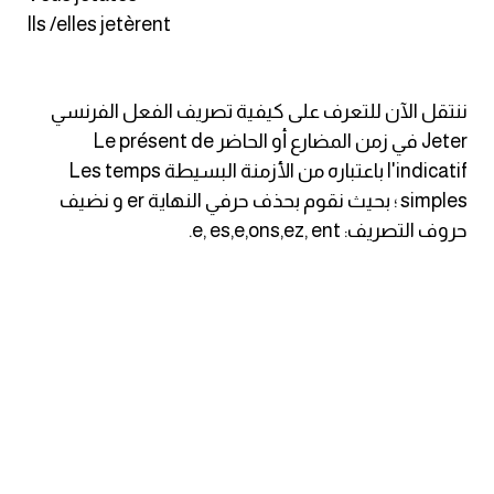
Ils /elles jetèrent
كلمات بحرف g
كلمات بحرف h
ننتقل الآن للتعرف على كيفية تصريف الفعل الفرنسي
Jeter في زمن المضارع أو الحاضر Le présent de
كلمات بحرف i
l'indicatif باعتباره من الأزمنة البسيطة Les temps
simples ؛ بحيث نقوم بحذف حرفي النهاية er و نضيف
كلمات بحرف j
حروف التصريف: e, es,e,ons,ez, ent.
كلمات بحرف k
كلمات بحرف l
كلمات بحرف m
كلمات بحرف n