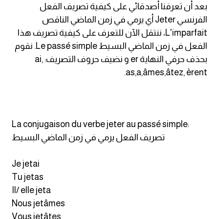
بعد أن تعرفنا أصدقائي على كيفية تصريف الفعل
am
الفرنسي Jeter أي يرمي في زمن الماضي الناقص
L'imparfait، ننتقل الآن للتعرف على كيفية تصريف هذا
الابراج بالانجليزي
الفعل في زمن الماضي البسيط Le passé simple. نقوم
اسماء الكواكب بالانجليزي
بحذف حرفي النهاية er و نضيف حروف التصريف: ai,
as,a,âmes,âtez, èrent.
كلمات بحرف a
كلمات بحرف b
La conjugaison du verbe jeter au passé simple:
كلمات بحرف c
تصريف الفعل يرمي في زمن الماضي البسيط
كلمات بحرف d
Je jetai
Tu jetas
كلمات بحرف e
Il/ elle jeta
Nous jetâmes
كلمات بحرف f
Vous jetâtes