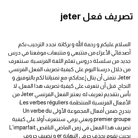
قاموس عربي انجليزي
تصريف فعل jeter
اسماء الدول باللغة الانجليزية
تعلم اللغة الفرنسية
السلام عليكم و رحمة الله و بركاته. نجدد الترحيب بكم
أصدقائي الأعزاء من متتبعي و متتبعات موقعنا في درس
تعلم اللغة الالمانية
جديد من سلسلة دروس تعلم اللغة الفرنسية. سنتعرف
من خلال درسنا اليوم على كيفية تصريف الفعل الفرنسي
تعلم اللغة الاسبانية
Jeter. نتمنى أن ينال إعجابكم؛ مع تمنياتنا لكم بالتوفيق و
النجاح. قبل أن نتعرف على كيفية تصريف هذا الفعل، لا
تعلم اللغة التركية
بأس بتقديم تعريف له: يعتبر الفعل الفرنسي Jeter من
الأفعال الفرنسية المنتظمة Les verbes réguliers؛
Learn English
يندرج ضمن أفعال المجموعة الأولى Un verbe du
premier groupe ويعني يرمي. سنتعرف أولا على كيفية
Learn Spanish
تصريف هذا الفعل في زمن الماضي الناقص L'imparfait
بحيث نقوم بحذف حرفي النهاية er و نضيف حروف