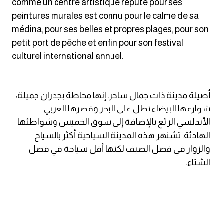
comme un centre artistique réputé pour ses
am
peintures murales est connu pour le calme de sa
médina, pour ses belles et propres plages, pour son
الابراج بالانجليزي
petit port de pêche et enfin pour son festival
culturel international annuel.
اسماء الكواكب بالانجليزي
كلمات بحرف a
أصيلة مدينة ذات جمال ساحر. إنها محاطة بجدران جميلة،
شوارعها البيضاء تطل على البحر وقصرها العربي
كلمات بحرف b
الأندلسي الرائع بالإضافة إلى سوق الخميس وشواطئها
الهادئة. تشتهر هذه المدينة السياحية أكثر بالسياح
كلمات بحرف c
والزوار في فصل الصيف لكنها أقل سياحة في فصل
الشتاء.
كلمات بحرف d
كلمات بحرف e
كلمات بحرف f