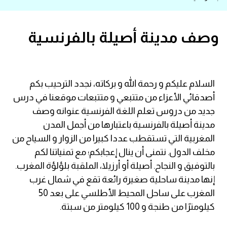
قاموس عربي انجليزي
وصف مدينة أصيلة بالفرنسية
اسماء الدول باللغة الانجليزية
تعلم اللغة الفرنسية
السلام عليكم و رحمة الله و بركاته، نجدد الترحيب بكم
أصدقائي الأعزاء من متتبعي و متتبعات موقعنا في درس
تعلم اللغة الالمانية
جديد من دروس تعلم اللغة الفرنسية عنوانه وصف
تعلم اللغة الاسبانية
مدينة أصيلة بالفرنسية باعتبارها من أجمل المدن
المغربية التي تستقطب عددا كبيرا من الزوار و السياح من
تعلم اللغة التركية
مخلف الدول. نتمنى أن ينال إعجابكم؛ مع تمنياتنا لكم
بالتوفيق و النجاح. أصيلة أو أرزيلا، الملقبة بلؤلؤة المغرب.
Learn English
إنها مدينة ساحلية صغيرة رائعة تقع في شمال غرب
المغرب على ساحل المحيط الأطلسي على بعد 50
Learn Spanish
كيلومترًا من طنجة و 100 كيلومتر من سبتة.