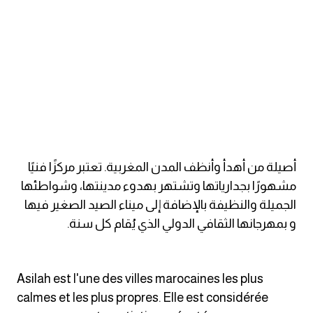
ايام الاسبوع بالانجليزي
عبارات انجليزية قصيرة عميقة
عبارات انجليزية قصيرة
الرتب العسكرية بالانجليزي
أصيلة من أهدأ وأنظف المدن المغربية. تعتبر مركزًا فنيًا
ضمائر الفاعل
مشهورًا بجدارياتها وتشتهر بهدوء مدينتها، وشواطئها
الجميلة والنظيفة بالإضافة إلى ميناء الصيد الصغير فيها
ضمائر المفعول به
و بمهرجانها الثقافي الدولي الذي يُقام كل سنة.
الحروف الانجليزية كبتل وسمول
Asilah est l'une des villes marocaines les plus
pm
calmes et les plus propres. Elle est considérée