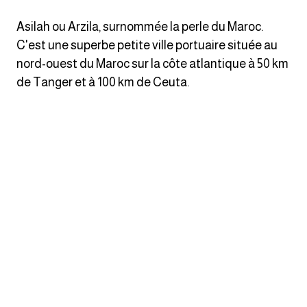
انجليزي بالصورة والصوت
Asilah ou Arzila, surnommée la perle du Maroc.
الانجليزية الامريكية
C'est une superbe petite ville portuaire située au
nord-ouest du Maroc sur la côte atlantique à 50 km
تعلم الفرنسية
de Tanger et à 100 km de Ceuta.
تعلم اللغة الانجليزية
Learn French
نطق الحروف الانجليزية
بايو انستا انجليزي
تهنئة عيد ميلاد بالانجليزي
حروف الجر بالانجليزي