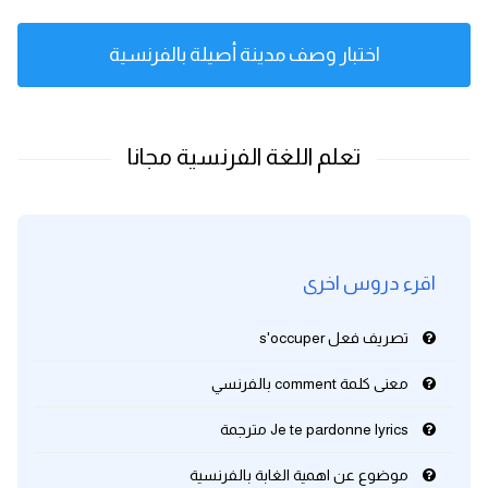
كلمات بحرف x
اختبار وصف مدينة أصيلة بالفرنسية
كلمات بحرف y
كلمات بحرف z
اغلق النافذة
اقرء دروس اخرى
تصريف فعل s'occuper
معنى كلمة comment بالفرنسي
Je te pardonne lyrics مترجمة
موضوع عن اهمية الغابة بالفرنسية