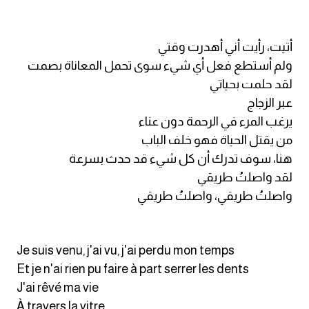
أتيت، رأيت أني أهدرت وقتي
ولم أستطع فعل أي شيء سوى تحمل المعاناة بصمت
لقد حلمت بحياتي
عبر الزجاج
يرغب المرء في الرحمة دون عناء
من يقتل الحياة فهو خلف الباب
هنا، سوف تدرك أن كل شيء قد حدث بسرعة
لقد واصلتُ طريقي
واصلتُ طريقي، واصلتُ طريقي
Je suis venu, j'ai vu, j'ai perdu mon temps
Et je n'ai rien pu faire à part serrer les dents
J'ai rêvé ma vie
À travers la vitre