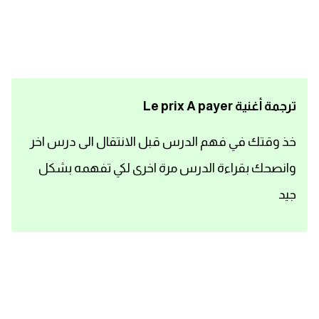
اساسيات اللغة الانجليزية
تعلم الانجليزية
عبارات انجليزية مترجمة قصيرة
ترجمة أغنية Le prix A payer
كلمات انجليزية
خذ وقتك في فهم الدرس قبل الانتقال الى درس اخر
وانصحك بقراءة الدرس مرة اخرى لكي تفهمه بشكل
محادثات انجليزية
جيد
قواعد اللغة الانجليزية
تعلم اللغة الانجليزية للمبتدئين
مصطلحات انجليزية