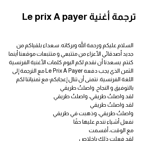
قاموس عربي انجليزي
ترجمة أغنية Le prix A payer
اسماء الدول باللغة الانجليزية
تعلم اللغة الفرنسية
السلام عليكم ورحمة الله وبركاته. سعداء بلقياكم من
جديد أصدقائي الأعزاء من متتبعي و متتبعات موقعنا أينما
تعلم اللغة الالمانية
كنتم. يسعدنا أن نقدم لكم اليوم كلمات الأغنية الفرنسية
الثمن الذي يجب دفعه Le Prix A Payer مع الترجمة إلى
تعلم اللغة الاسبانية
اللغة الفرنسية. نتمنى أن تنال إعجابكم؛ مع تمنياتنا لكم
بالتوفيق و النجاح. واصلتُ طريقي
تعلم اللغة التركية
لقد واصلتُ طريقي، واصلتُ طريقي
لقد واصلتُ طريقي
Learn English
واصلتُ طريقي، وذهبت في طريقي
نفعل أشياء نندم عليها حقًا
Learn Spanish
مع الوقت، أقسمت
لقد فعلت ذلك بإخلاص