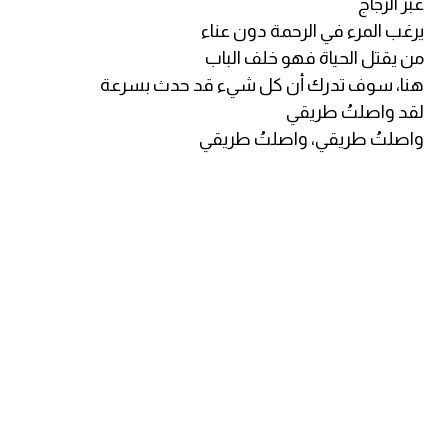
عبر الزجاج
كلمات بحرف o
يرغب المرء في الرحمة دون عناء
من يقتل الحياة فهو خلف الباب
كلمات بحرف p
هنا، سوف تدرك أن كل شيء قد حدث بسرعة
لقد واصلتُ طريقي
كلمات بحرف q
واصلتُ طريقي، واصلتُ طريقي
كلمات بحرف r
كلمات بحرف s
كلمات بحرف t
كلمات بحرف u
كلمات بحرف v
كلمات بحرف w