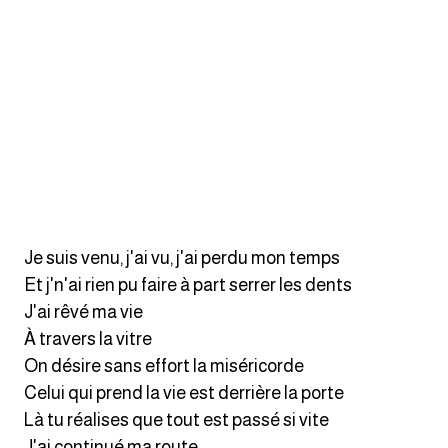
كلمات بحرف x
كلمات بحرف y
كلمات بحرف z
اغلق النافذة
Je suis venu, j'ai vu, j'ai perdu mon temps
Et j'n'ai rien pu faire à part serrer les dents
J'ai rêvé ma vie
À travers la vitre
On désire sans effort la miséricorde
Celui qui prend la vie est derrière la porte
Là tu réalises que tout est passé si vite
J'ai continué ma route