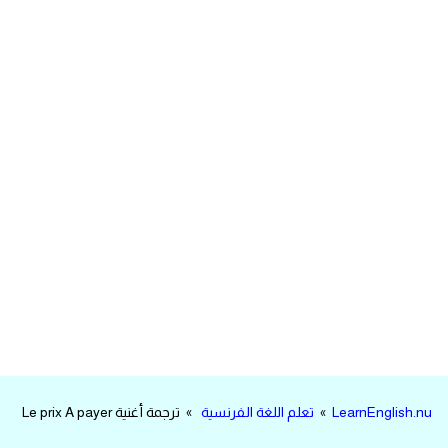
مرادفات انجليزية
الكلمة وضدها بالانجليزي
افعال اللغة الانجليزية القياسية
افعال اللغة الانجليزية الشاذة
اختصارات اللغة الانجليزية
اختبار تحديد مستوى اللغة الانجليزية
حروف العلة بالانجليزي
الاصوات الصحيحة في الانجليزية
LearnEnglish.nu
»
تعلم اللغة الفرنسية
» ترجمة أغنية Le prix A payer
قاموس كلمات انجليزية