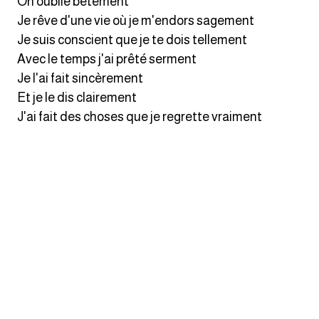
On oublie bêtement
Je rêve d'une vie où je m'endors sagement
ايام الاسبوع بالانجليزي
Je suis conscient que je te dois tellement
Avec le temps j'ai prêté serment
عبارات انجليزية قصيرة عميقة
Je l'ai fait sincèrement
Et je le dis clairement
عبارات انجليزية قصيرة
J'ai fait des choses que je regrette vraiment
الرتب العسكرية بالانجليزي
ضمائر الفاعل
ضمائر المفعول به
الحروف الانجليزية كبتل وسمول
pm