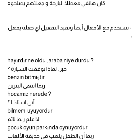
كان هاتفي معطلا البارحة و جعلتهم يصلحوه
- تستخدم مع الأفعال أيضاً وتفيد التفعيل اي جعله يفعل
:
hayırdır ne oldu , araba niye durdu ?
خير , لماذا توقفت السيارة ؟
benzin bitmiştir
ربما انتهى البنزين
hocamız nerede ?
أين استاذنا ؟
bilmem ,uyuyordur
لااعلم ربما نائم
çocuk oyun parkında oynuyordur
ربما أن الطفل يلعب في حديقة الألعاب