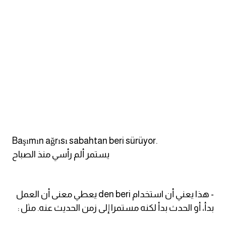
am
الابراج بالانجليزي
اسماء الكواكب بالانجليزي
كلمات بحرف a
كلمات بحرف b
Başımın ağrısı sabahtan beri sürüyor.
كلمات بحرف c
يستمر ألم رأسي منذ الصباح
كلمات بحرف d
- هذا يعني أن استخدام den beri يعطي معنى أن العمل
كلمات بحرف e
بدأ، أو الحدث بدأ لكنه مستمرا إلى زمن الحديث عنه. مثل :
كلمات بحرف f