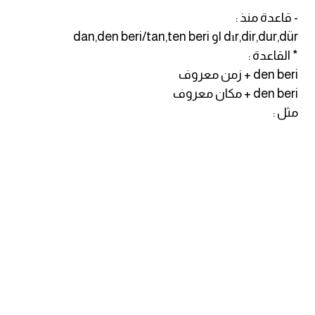
- قاعدة منذ :
ايام الاسبوع بالانجليزي
dır,dir,dur,dür او dan,den beri/tan,ten beri
* القاعدة :
عبارات انجليزية قصيرة عميقة
den beri + زمن معروف
den beri + مكان معروف
عبارات انجليزية قصيرة
مثل :
الرتب العسكرية بالانجليزي
ضمائر الفاعل
ضمائر المفعول به
الحروف الانجليزية كبتل وسمول
pm