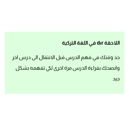
اساسيات اللغة الانجليزية
تعلم الانجليزية
عبارات انجليزية مترجمة قصيرة
اللاحقة dır في اللغة التركية
كلمات انجليزية
خذ وقتك في فهم الدرس قبل الانتقال الى درس اخر
وانصحك بقراءة الدرس مرة اخرى لكي تفهمه بشكل
محادثات انجليزية
جيد
قواعد اللغة الانجليزية
تعلم اللغة الانجليزية للمبتدئين
مصطلحات انجليزية