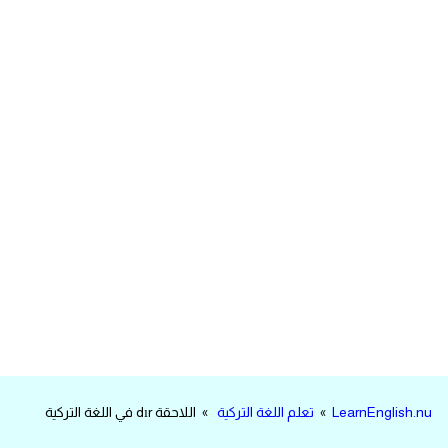
مرادفات انجليزية
الكلمة وضدها بالانجليزي
افعال اللغة الانجليزية القياسية
افعال اللغة الانجليزية الشاذة
اختصارات اللغة الانجليزية
اختبار تحديد مستوى اللغة الانجليزية
حروف العلة بالانجليزي
الاصوات الصحيحة في الانجليزية
LearnEnglish.nu
»
تعلم اللغة التركية
» اللاحقة dır في اللغة التركية
قاموس كلمات انجليزية