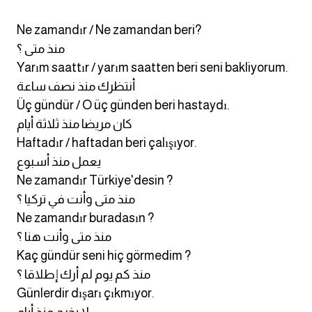
Ne zamandır / Ne zamandan beri?
كلمات بحرف g
منذ متى ؟
كلمات بحرف h
Yarım saattır / yarım saatten beri seni bakliyorum.
أنتظرك منذ نصف ساعة
كلمات بحرف i
Üç gündür / O üç günden beri hastaydı.
كان مريضا منذ ثلاثة أيام
كلمات بحرف j
Haftadır / haftadan beri çalışıyor.
يعمل منذ أسبوع
كلمات بحرف k
Ne zamandır Türkiye'desin ?
منذ متى وأنت في تركيا ؟
كلمات بحرف l
Ne zamandır buradasın ?
منذ متى وأنت هنا ؟
كلمات بحرف m
Kaç gündür seni hiç görmedim ?
منذ كم يوم لم أرك إطلاقا ؟
كلمات بحرف n
Günlerdir dışarı çıkmıyor.