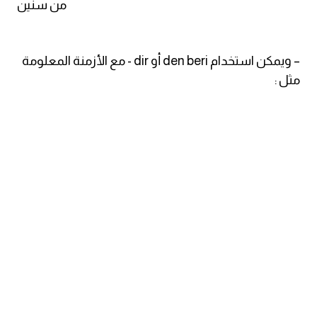
من سنين
كلمات بحرف x
– ويمكن استخدام den beri أو dir - مع الأزمنة المعلومة
كلمات بحرف y
مثل :
كلمات بحرف z
اغلق النافذة