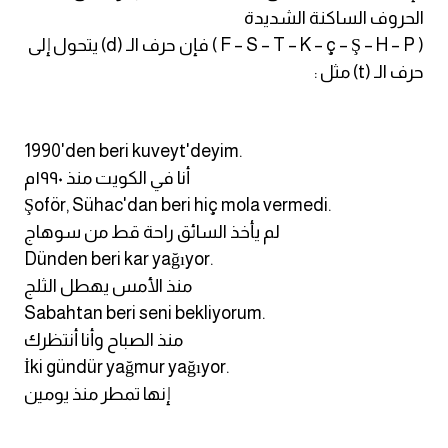
انجليزي بالصورة والصوت
الحروف الساكنة الشديدة
( F – S – T – K – ç – Ş – H – P ) فإن حرف الـ (d) يتحول إلى
الانجليزية الامريكية
حرف الـ (t) مثل :
تعلم الفرنسية
1990'den beri kuveyt'deyim.
تعلم اللغة الانجليزية
أنا في الكويت منذ ۱۹۹۰م
Şoför, Sühac'dan beri hiç mola vermedi.
Learn French
لم يأخذ السائق راحة قط من سوهاج
Dünden beri kar yağıyor.
نطق الحروف الانجليزية
منذ الأمس يهطل الثلج
Sabahtan beri seni bekliyorum.
بايو انستا انجليزي
منذ الصباح وأنا أنتظرك
İki gündür yağmur yağıyor.
تهنئة عيد ميلاد بالانجليزي
إنها تمطر منذ يومين
حروف الجر بالانجليزي