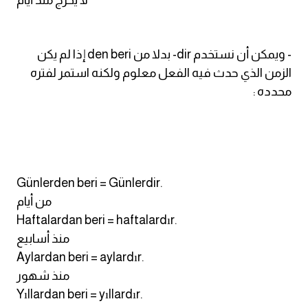
لا يخرج منذ أيام
كلمات بحرف o
كلمات بحرف p
- ويمكن أن نستخدم dir- بدلا من den beri إذا لم يكن
الزمن الذي حدث فيه الفعل معلوم ولكنه استمر لفتره
كلمات بحرف q
محدده :
كلمات بحرف r
كلمات بحرف s
Günlerden beri = Günlerdir.
كلمات بحرف t
من أيام
Haftalardan beri = haftalardır.
كلمات بحرف u
منذ أسابيع
Aylardan beri = aylardır.
كلمات بحرف v
منذ شهور
Yıllardan beri = yıllardır.
كلمات بحرف w