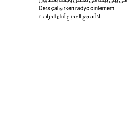
أخي يبكي بينما أمي تغسل وجهه بالصابون
Ders çalışırken radyo dinlemem.
لا أسمع المذياع أثناء الدراسة