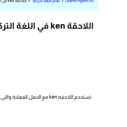
LearnEnglish.nu
»
تعلم اللغة التركية
» اللاحقة ken في اللغة التركية
مرادفات انجليزية
الكلمة وضدها بالانجليزي
اللاحقة ken في اللغة التركية
افعال اللغة الانجليزية القياسية
افعال اللغة الانجليزية الشاذة
اختصارات اللغة الانجليزية
اختبار تحديد مستوى اللغة الانجليزية
حروف العلة بالانجليزي
تستخدم اللاحقه ken مع الحمل الفعلية والتي تاتي لتعطي معني التزامن لفعلين اي بمعني عندما مثل :
الاصوات الصحيحة في الانجليزية
قاموس كلمات انجليزية