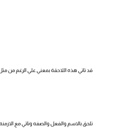
انجليزي بالصورة والصوت
الانجليزية الامريكية
تعلم الفرنسية
تعلم اللغة الانجليزية
Learn French
قد تاتي هذه اللاحقة بمعني علي الرغم من مثل 
نطق الحروف الانجليزية
بايو انستا انجليزي
تهنئة عيد ميلاد بالانجليزي
تلحق بالاسم والفعل والصفه وتاتي مع الازمنه
حروف الجر بالانجليزي