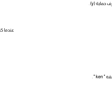
اية (y) .
عندما ك
k " .