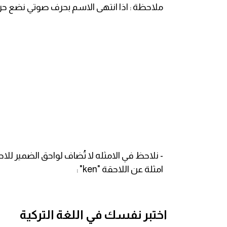
ملاحظة : اذا انتهى الاسم بحرف صوتي نضع حرف حم
كلمات بحرف g
كلمات بحرف h
كلمات بحرف i
كلمات بحرف j
كلمات بحرف k
- نلاحظ في الامثله لا تُضاف لواحق الضمير للاحقه " en
كلمات بحرف l
امثلة عن اللاحقة "ken" :
كلمات بحرف m
كلمات بحرف n
اختبر نفسك في اللغة التركية