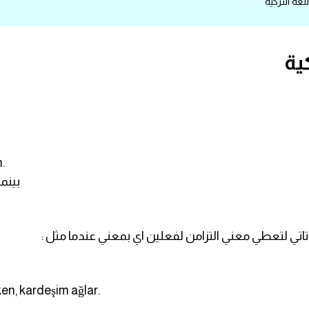
.
بينم
n, kardeşim ağlar.