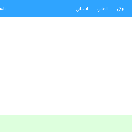
تركي
الماني
اسباني
nch