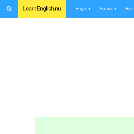
LearnEnglish.nu
English
Spanish
Fre