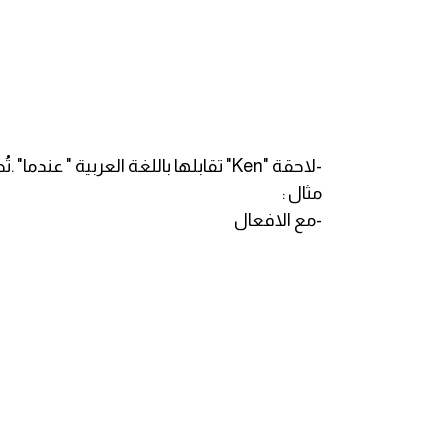
ايام الاسبوع بالانجليزي
عبارات انجليزية قصيرة عميقة
عبارات انجليزية قصيرة
-لاحقة "Ken" تقابلها باللغة العربية " عندما" .تُضاف هذه اللاحقة للافعال و للاسماء .
مثال :
الرتب العسكرية بالانجليزي
-مع الافعال
ضمائر الفاعل
ضمائر المفعول به
الحروف الانجليزية كبتل وسمول
pm