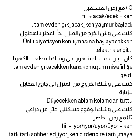
am
C ) مع زمن المستقبل
fiil + acak/ecek + ken
الابراج بالانجليزي
tam evden çık_acak_ken yağmur başladı .
كنت على وش الخرج من المنزل بدأ المطر بالهطول
اسماء الكواكب بالانجليزي
Ünlü diyetisyen konuşmasına başlayacakken
elektrikler gitti.
كلمات بحرف a
كان خبير الصحة المشهور على وشك انقطعت الكهربا
tam evden çıkacakken karşı komuşum misafirliğe
كلمات بحرف b
geldi .
كنت على وشك الخروج من المنزل اتى جاري المقابل
كلمات بحرف c
للزيارة
Düşecekken ablam kolamdan tuttu
كلمات بحرف d
كنت على وشك الوقوع مسكتني اختي من ذراعي
D) مع زمن الحاضر
كلمات بحرف e
fiil + iyor/ıyor/uyor/üyor + ken
tatlı tatlı sohbet ed_iyor_ken birdenbire tartışmaya
كلمات بحرف f