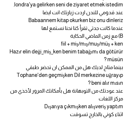
londra'ya gelirken seni de ziyaret etmek istedim.
ايام الاسبوع بالانجليزي
عند قدومي للندن اردت زيارتك انت ايضا
Babaannem kitap okurken biz onu dinleriz
عبارات انجليزية قصيرة عميقة
عندما كانت جدتي تقرأ كنا نحنا نستمع لها
B) مع زمن الماضي الحكاية
عبارات انجليزية قصيرة
fiil + miş/mış/muş/müş + ken
Hazır elin deği_miş_ken benim tabağımı da götürür
الرتب العسكرية بالانجليزي
müsün ?
بينما متاح لديك هل من الممكن ان تحضر طبقي
ضمائر الفاعل
Tophane'den geçmişken Dil merkezine uğrayıp
beni alır mısın ?
ضمائر المفعول به
عند عودتك من التوبهانة هل بأمكانك المرور لأخذي من
مركز اللغات
الحروف الانجليزية كبتل وسمول
Dışarıya çıkmışken alışveriş yaptım
اثناء كوني بالخارج تسوقت
pm