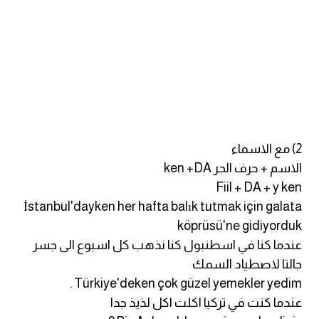
كلمات بحرف o
كلمات بحرف p
كلمات بحرف q
كلمات بحرف r
2) مع الاسماء
كلمات بحرف s
الاسم + حرف الجر ken +DA
Fiil + DA + y ken
كلمات بحرف t
İstanbul'dayken her hafta balık tutmak için galata
köprüsü'ne gidiyorduk
كلمات بحرف u
عندما كنا في اسطنبول كنا نذهب كل اسبوع الى جسر
جالتا لاصطياد السمك
كلمات بحرف v
Türkiye'deken çok güzel yemekler yedim .
عندما كنت في تركيا اكلت اكل لذيذ جدا
كلمات بحرف w