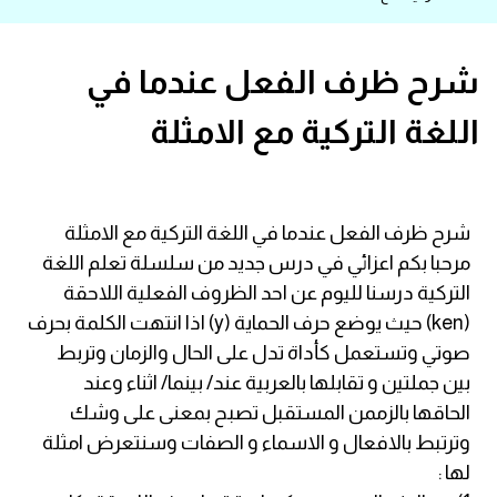
قاموس عربي انجليزي
شرح ظرف الفعل عندما في
اسماء الدول باللغة الانجليزية
اللغة التركية مع الامثلة
تعلم اللغة الفرنسية
تعلم اللغة الالمانية
شرح ظرف الفعل عندما في اللغة التركية مع الامثلة
مرحبا بكم اعزائي في درس جديد من سلسلة تعلم اللغة
تعلم اللغة الاسبانية
التركية درسنا لليوم عن احد الظروف الفعلية اللاحقة
(ken) حيث يوضع حرف الحماية (y) اذا انتهت الكلمة بحرف
تعلم اللغة التركية
صوتي وتستعمل كأداة تدل على الحال والزمان وتربط
بين جملتين و تقابلها بالعربية عند/ بينما/ اثناء وعند
Learn English
الحاقها بالزممن المستقبل تصبح بمعنى على وشك
وترتبط بالافعال و الاسماء و الصفات وسنتعرض امثلة
Learn Spanish
لها :