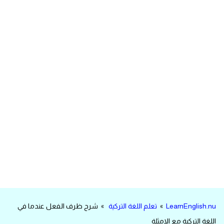
مرادفات انجليزية
الكلمة وضدها بالانجليزي
افعال اللغة الانجليزية القياسية
افعال اللغة الانجليزية الشاذة
اختصارات اللغة الانجليزية
اختبار تحديد مستوى اللغة الانجليزية
حروف العلة بالانجليزي
الاصوات الصحيحة في الانجليزية
LearnEnglish.nu
»
تعلم اللغة التركية
» شرح ظرف الفعل عندما في
قاموس كلمات انجليزية
اللغة التركية مع الامثلة