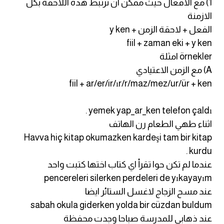
1) مع الافعال حيث ممكن ان ترتبط هذه اللاحقة بكل
انجليزي بالصورة والصوت
الازمنة
الفعل + لاحقة الزمن + y ken
الانجليزية الامريكية
fiil + zaman eki + y ken
örnekler امثلة
تعلم الفرنسية
A) مع الزمن الاعتيادي
fiil + ar/er/ir/ır/r/maz/mez/ur/ür + ken
تعلم اللغة الانجليزية
yemek yap_ar_ken telefon çaldı .
Learn French
اثناء طهي الطعام رن الهاتف
نطق الحروف الانجليزية
Havva hiç kitap okumazken kardeşi tam bir kitap
kurdu .
بايو انستا انجليزي
عندما لم تكن حوا تقرأ اي كتاب اختها كتبت واحد
pencereleri silerken perdeleri de yıkayayım
تهنئة عيد ميلاد بالانجليزي
عند مسح الزجاج لاغسل الستائر ايضا
sabah okula giderken yolda bir cüzdan buldum
حروف الجر بالانجليزي
عند ذهابي للمدرسة صباحا وجدت محفظة