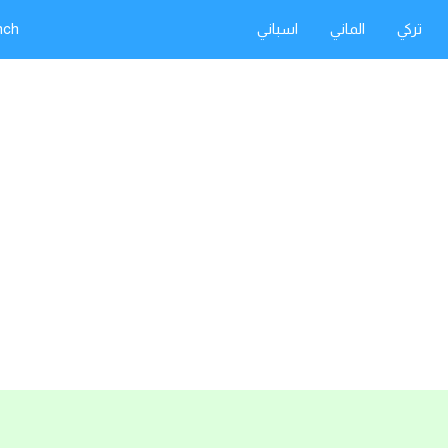
تركي
الماني
اسباني
nch