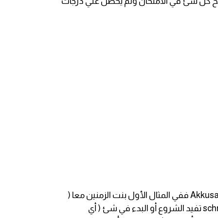
 كل شئ في الامتحان ولم يحصل علي درجات
في هذه الأامثلة لدينا الفعل schreiben وهو من الأفعال التي تارة تبني Akkusativ وتارة أخري تبني Dativ و Akkusativ ففي المثال الأول بنت الزمنين معا (
mir..... einen Brief ) بمعني يكتب ل ... أما المثال الثاني فجاءت مع بادئة وهي an وعند دخولها علي الفعل schreiben تفيد الشروع أو البدء في شئ ( أي