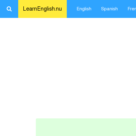
LearnEnglish.nu
English
Spanish
Fre