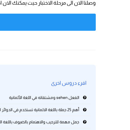
وصلنا الان الى مرحلة الاختبار حيث يمكنك ال
كلمات بحرف g
كلمات بحرف h
كلمات بحرف i
كلمات بحرف j
كلمات بحرف k
اقرء دروس اخرى
كلمات بحرف l
الفعل sehen ومشتقاته في اللغة الألمانية
كلمات بحرف m
أهم 25 جملة باللغة الالمانية تستخدم في الدوائر الحكوميه
كلمات بحرف n
جمل مهمة للترحيب والاهتمام بالضيوف باللغة الا