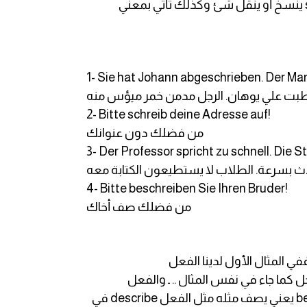
سيكتب رسالة أول مرة) كما في المثال الثاني ... أما المثال الثالث لدينا البادئة ab وهي تعني مع الفعل schreiben ينسخ أو ينقل شئ وكذلك تأتي بمعني
1- Sie hat Johann abgeschrieben. Der Man
بت علي يوهان. الرجل مدمن خمر ميؤس منه
2- Bitte schreib deine Adresse auf!
من فضلك دون عنوانك
3- Der Professor spricht zu schnell. Die
ث بسرعة. الطلاب لا يستطيعون الكتابة معه
4- Bitte beschreiben Sie Ihren Bruder!
من فضلك صف أخاك
وهو schreiben ومضاف له العديد من البادئات أو ال Präfixe المختلفة ففي المثال الأول لدينا الفعل
ثال الثاني لدينا الفعل aufschreiben بمعني يدون أو يسجل كما جاء في نفس المثال .. ـ والفعل
mitschreiben في المثال الثالث يعني يكتب مع أو يواصل كتابة مع .... كذلك في أخر مثال مع الفعل beschreiben يعني يصف مثله مثل الفعل describe في