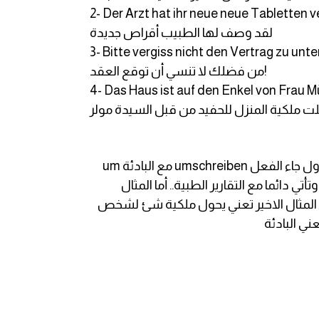
2- Der Arzt hat ihr neue neue Tabletten 
لقد وصف لها الطبيب أقراص جديدة
3- Bitte vergiss nicht den Vertrag zu unt
من فضلك لا تنسي أن توقع العقد!
4- Das Haus ist auf den Enkel von Frau M
لت ملكية المنزل للحفيد من قبل السيدة مولر
في هذه الامثلة مع البادئات المختلفة نلاحظ اختلاف المعني مع اختلاف البوادئ كما ذكرنا سابقا ففي المثال الأول جاء الفعل umschreiben مع البادئة um
..أما المثال الثاني مع الفعل verschreiben بمعني يصف دواء وتأتي دائما مع التقارير الطبية.. أما المثال
عل unterschreiben فيعني يوقع أو يمضي علي عقد أو استمارة مثلا .. والفعل überschreiben في المثال الاخير تعني يحول ملكية شئ لشخص