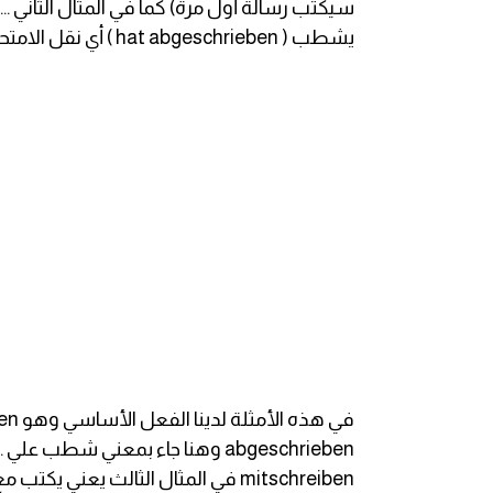
انجليزي بالصورة والصوت
يشطب ( hat abgeschrieben ) أي نقل الامتحان وغشه
الانجليزية الامريكية
تعلم الفرنسية
تعلم اللغة الانجليزية
Learn French
نطق الحروف الانجليزية
بايو انستا انجليزي
تهنئة عيد ميلاد بالانجليزي
حروف الجر بالانجليزي