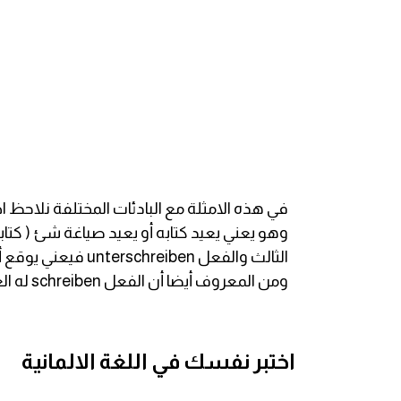
am
الابراج بالانجليزي
اسماء الكواكب بالانجليزي
كلمات بحرف a
كلمات بحرف b
كلمات بحرف c
ومن المعروف أيضا أن الفعل schreiben له العديد من البادئات الكثيرة والتي يختلف معناها حسب مضمون ومعني البادئة
كلمات بحرف d
كلمات بحرف e
اختبر نفسك في اللغة الالمانية
كلمات بحرف f