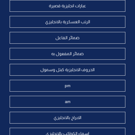
عبارات انجليزية قصيرة
الرتب العسكرية بالانجليزي
ضمائر الفاعل
ضمائر المفعول به
الحروف الانجليزية كبتل وسمول
pm
am
الابراج بالانجليزي
اسماء الكواكب بالانجليزي