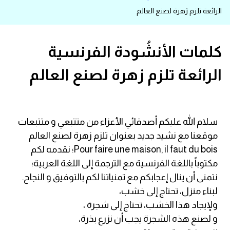
الرائعة تلزم زهرة لصنع العالم
قاموس عربي انجليزي
اسماء الدول باللغة الانجليزية
كلمات الأنشُودة الفرنسية
الرائعة تلزم زهرة لصنع العالم
تعلم اللغة الفرنسية
تعلم اللغة الالمانية
سلام الله عليكم أصدقائي الأعزاء من متتبعي و متتبعات
تعلم اللغة الاسبانية
موقعنا مع نشيد جديد بعنوان تلزم زهرة لصنع العالم
Pour faire une maison, il faut du bois؛ نقدمه لكم
تعلم اللغة التركية
مكتوباً باللغة الفرنسية مع الترجمة إلى اللغة العربية؛
نتمنى أن ينال إعجابكم مع تمنياتنا لكم بالتوفيق و النجاح.
Learn English
لبناء منزل، تحتاج إلى خشب،
ولإيجاد هذا الخشب، تحتاج إلى شجرة ،
Learn Spanish
و لصنع هذه الشجرة يجب أن نزرع بذرة،