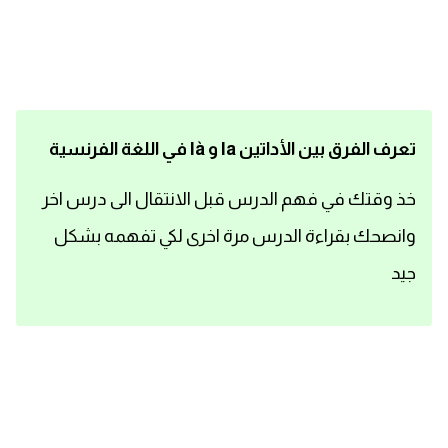
اساسيات اللغة الانجليزية
تعلم الانجليزية
عبارات انجليزية مترجمة قصيرة
تعرف الفرق بين الأداتين la و là في اللغة الفرنسية
كلمات انجليزية
خذ وقتك في فهم الدرس قبل الانتقال الى درس اخر
وانصحك بقراءة الدرس مرة اخرى لكي تفهمه بشكل
محادثات انجليزية
جيد
قواعد اللغة الانجليزية
تعلم اللغة الانجليزية للمبتدئين
مصطلحات انجليزية