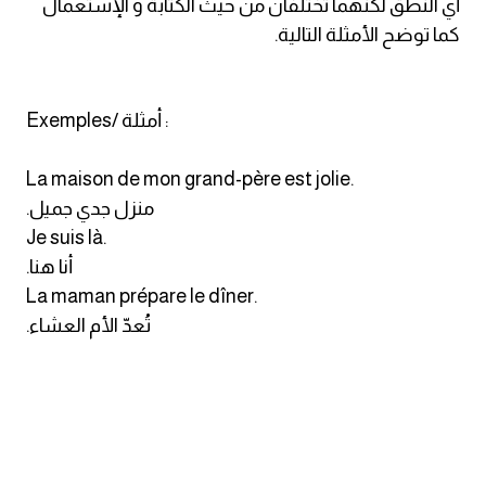
أي النطق لكنهما تختلفان من حيث الكتابة و الإستعمال
انجليزي بالصورة والصوت
كما توضح الأمثلة التالية.
الانجليزية الامريكية
Exemples/ أمثلة :
تعلم الفرنسية
La maison de mon grand-père est jolie.
تعلم اللغة الانجليزية
.منزل جدي جميل
Je suis là.
Learn French
.أنا هنا
La maman prépare le dîner.
نطق الحروف الانجليزية
.تُعدّ الأم العشاء
بايو انستا انجليزي
تهنئة عيد ميلاد بالانجليزي
حروف الجر بالانجليزي