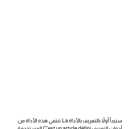
ايام الاسبوع بالانجليزي
عبارات انجليزية قصيرة عميقة
عبارات انجليزية قصيرة
الرتب العسكرية بالانجليزي
ضمائر الفاعل
ضمائر المفعول به
الحروف الانجليزية كبتل وسمول
pm
سنبدأ أولاً بالتعريف بالأداة La: تنتمي هذه الأداة من
أدوات التعريف C'est un article défini المستخدمة