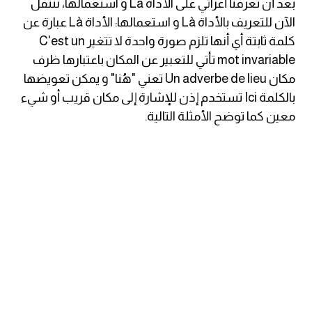
بعد أن تعرفنا أعزائي على الأداة La و استعمالها، ننتقل
الآن للتعريف بالأداة Là و استعمالها: الأداة Là عبارة عن
كلمات بحرف g
كلمة ثابتة أي أنها تلزم صورة واحدة لا تتغير C'est un
mot invariable تأتي للتعبير عن المكان باعتبارها ظرف
كلمات بحرف h
مكان Un adverbe de lieu تعني "هُنا" و يمكن تعويضها
بالكلمة Ici تستخدم إذن للإشارة إلى مكان قريب أو شيء
كلمات بحرف i
معين كما توضح الأمثلة التالية.
كلمات بحرف j
كلمات بحرف k
كلمات بحرف l
كلمات بحرف m
كلمات بحرف n