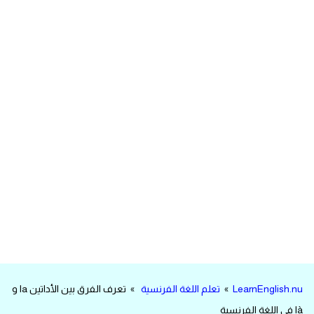
مرادفات انجليزية
الكلمة وضدها بالانجليزي
افعال اللغة الانجليزية القياسية
افعال اللغة الانجليزية الشاذة
اختصارات اللغة الانجليزية
اختبار تحديد مستوى اللغة الانجليزية
حروف العلة بالانجليزي
الاصوات الصحيحة في الانجليزية
LearnEnglish.nu
»
تعلم اللغة الفرنسية
» تعرف الفرق بين الأداتين la و
قاموس كلمات انجليزية
là في اللغة الفرنسية