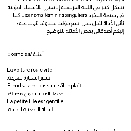
am
بشكل كبير في اللغة الفرنسية إذ تقترن بالأسماء المؤنثة
في صيغة المفرد Les noms féminins singuliers كما
الابراج بالانجليزي
تأتي الأداة لتحل محل اسم مؤنث محذوف تنوب عنه ؛
إليكم أصدقائي بعض الأمثلة للتوضيح.
اسماء الكواكب بالانجليزي
كلمات بحرف a
Exemples/ أمثلة :
كلمات بحرف b
La voiture roule vite.
.تسير السيارة بسرعة
كلمات بحرف c
Prends- la en passant s'il te plaît.
.خذها بالمناسبة من فضلك
كلمات بحرف d
La petite fille est gentille.
.الفتاة الصغيرة لطيفة
كلمات بحرف e
كلمات بحرف f