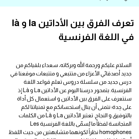
قاموس عربي انجليزي
تعرف الفرق بين الأداتين la و là
اسماء الدول باللغة الانجليزية
في اللغة الفرنسية
تعلم اللغة الفرنسية
تعلم اللغة الالمانية
السلام عليكم ورحمة الله وبركاته، سعداء بلقياكم من
جديد أصدقائي الأعزاء من متتبعي و متتبعات موقعنا في
تعلم اللغة الاسبانية
درس جديد من سلسلة دروس تعلم قواعد اللغة
الفرنسية. يتمحور درسنا اليوم عن الأداتين La و Là إذ
تعلم اللغة التركية
سنتعرف على الفرق بين الأداتين و استعمال كل أداة
على حِدة؛ نتمنى أن ينال اِستحسانكم مع تمنياتنا لكم
Learn English
بالتوفيق و النجاح. تعتبر الأداتين La و Là من الكلمات
المتجانسة لفظاً ما يُسمّى باللغة الفرنسية Les
Learn Spanish
homophones نظراً لكونهما متشابهتين من حيث اللفظ