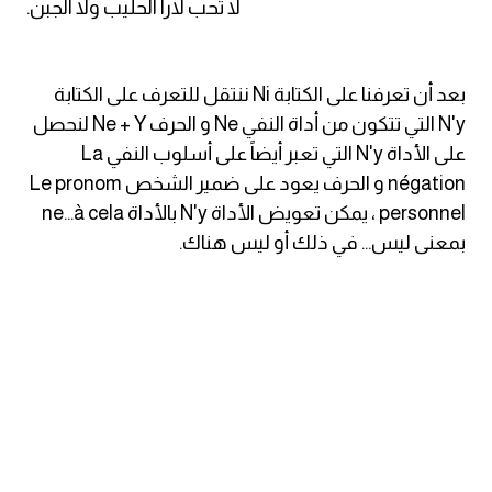
.لا تُحب لارا الحليب ولا الجبن
كلمات بحرف g
بعد أن تعرفنا على الكتابة Ni ننتقل للتعرف على الكتابة
كلمات بحرف h
N'y التي تتكون من أداة النفي Ne و الحرف Ne + Y لنحصل
على الأداة N'y التي تعبر أيضاً على أسلوب النفي La
كلمات بحرف i
négation و الحرف يعود على ضمير الشخص Le pronom
personnel ، يمكن تعويض الأداة N'y بالأداة ne...à cela
كلمات بحرف j
بمعنى ليس... في ذلك أو ليس هناك.
كلمات بحرف k
كلمات بحرف l
كلمات بحرف m
كلمات بحرف n