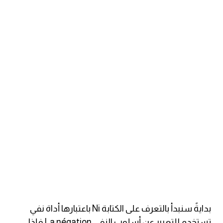
ايام الاسبوع بالانجليزي
عبارات انجليزية قصيرة عميقة
عبارات انجليزية قصيرة
الرتب العسكرية بالانجليزي
ضمائر الفاعل
ضمائر المفعول به
الحروف الانجليزية كبتل وسمول
pm
بدايةً سنبدأ بالتعرف على الكتابة Ni باعتبارها أداة نفي
تستخدم للتعبير عن أسلوب النفي La négation فإذا