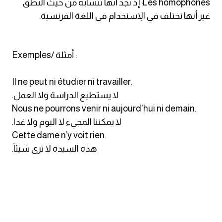
Les homophones؛ إذ نجد أنها تتشابه من حيث النطق
انجليزي بالصورة والصوت
غير أنها تختلف في الاِستخدام في اللغة الفرنسية.
الانجليزية الامريكية
Exemples/ أمثلة :
تعلم الفرنسية
Il ne peut ni étudier ni travailler.
تعلم اللغة الانجليزية
.لا يستطيع الدراسة ولا العمل
Nous ne pourrons venir ni aujourd'hui ni demain.
Learn French
.لا يمكننا المجيء لا اليوم ولا غدا
Cette dame n’y voit rien.
نطق الحروف الانجليزية
.هذه السيدة لا ترى شيئاً
بايو انستا انجليزي
تهنئة عيد ميلاد بالانجليزي
حروف الجر بالانجليزي