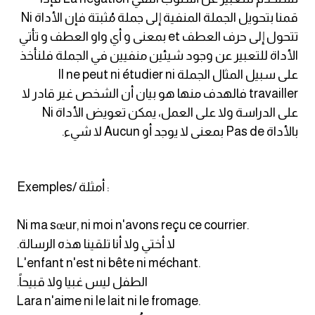
am
قمنا بتحويل الجملة المنفية إلى جملة مُثبتة فإن الأداة Ni
تتحول إلى حرف العطف et بمعنى و أي واو العطف و تأتي
الابراج بالانجليزي
الأداة للتعبير عن وجود شيئين منفيين في الجملة فلنأخذ
على سبيل المثال الجملة Il ne peut ni étudier ni
اسماء الكواكب بالانجليزي
travailler فالهدف منها هو بيان أن الشخص غير قادر لا
على الدراسة ولا على العمل، يمكن تعويض الأداة Ni
كلمات بحرف a
بالأداة Pas de بمعنى لا يوجد أو Aucun لا شيء.
كلمات بحرف b
Exemples/ أمثلة :
كلمات بحرف c
Ni ma sœur, ni moi n'avons reçu ce courrier.
كلمات بحرف d
.لا أختي ولا أنا تلقينا هذه الرسالة
L'enfant n'est ni bête ni méchant.
كلمات بحرف e
.الطفل ليس غبيا ولا قبيحاً
Lara n'aime ni le lait ni le fromage.
كلمات بحرف f