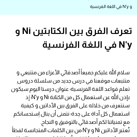
و N'y في اللغة الفرنسية
قاموس عربي انجليزي
اسماء الدول باللغة الانجليزية
تعرف الفرق بين الكتابتين Ni و
N'y في اللغة الفرنسية
تعلم اللغة الفرنسية
تعلم اللغة الالمانية
سلام الله عليكم جميعاً أصدقائي الأعزاء من متتبعي و
تعلم اللغة الاسبانية
متتبعات موقعنا في درس جديد من سلسلة دروس
تعلم قواعد اللغة الفرنسية؛ عنوان درسنا اليوم سيكون
تعلم اللغة التركية
بإذن الله عن استعمال كل من الكتابة Ni و N'y؛ إذ
سنتعرف من خلاله على الفرق بين الأداتين و كيفية
Learn English
استعمال كل أداة على حِدة؛ نتمنى أن ينال اِستحسانكم
مع تمنياتنا لكم أصدقائي بالتوفيق و النجاح.
Learn Spanish
تُعتبر الأداتين Ni و N'y من بين الكلمات المتجانسة لفظاً