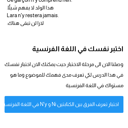
Ce garçon n'y comprend rien.
.هذا الولد لا يفهم شيئًا
كلمات بحرف x
Lara n'y restera jamais.
.لارا لن تبقى هناك
كلمات بحرف y
كلمات بحرف z
اختبر نفسك في اللغة الفرنسية
اغلق النافذة
وصلنا الان الى مرحلة الاختبار حيث يمكنك الان اختبار نفسك
في هذا الدرس لكي تعرف مدى فهمك للموضوع وما هو
مستواك في اللغة الفرنسية
اختبار تعرف الفرق بين الكتابتين Ni و N'y في اللغة الفرنسية