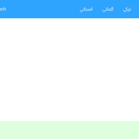
تركي
الماني
اسباني
nch