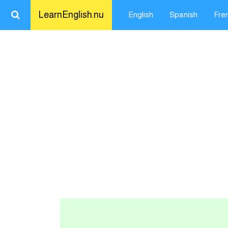
LearnEnglish.nu
English
Spanish
Fre