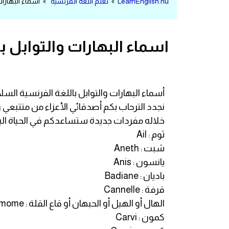
LearnEnglish.nu
»
تعلم اللغة الفرنسية
» اسماء البهارات 
مرادفات انجليزية
الكلمة وضدها بالانجليزي
اسماء البهارات والتوابل ب
افعال اللغة الانجليزية القياسية
افعال اللغة الانجليزية الشاذة
أسماء البهارات والتوابل باللغة الفرنسية السلا
نجدد الترحاب بكم أصدقائي الأعزاء من متتبع
اختصارات اللغة الانجليزية
خلاله مفردات جديدة ستساعدكم في الحياة الي
ثوم : Ail
اختبار تحديد مستوى اللغة الانجليزية
شبت : Aneth
يانسون : Anis
حروف العلة بالانجليزي
باديان : Badiane
قرفة : Cannelle
الاصوات الصحيحة في الانجليزية
الهال أو الهيل أو الحبهان أو قاع القلة : Cardamome
كمون : Carvi
قاموس كلمات انجليزية