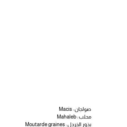
انجليزي بالصورة والصوت
الانجليزية الامريكية
تعلم الفرنسية
تعلم اللغة الانجليزية
Learn French
نطق الحروف الانجليزية
بايو انستا انجليزي
تهنئة عيد ميلاد بالانجليزي
صولجان : Macis
محلب : Mahaleb
حروف الجر بالانجليزي
بذور الخردل : Moutarde graines