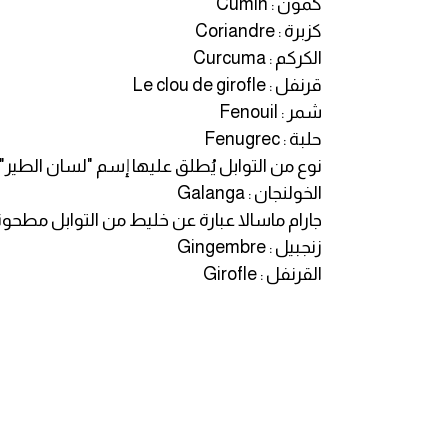
كمون : Cumin
كزبرة : Coriandre
قاموس عربي انجليزي
الكركم : Curcuma
قرنفل : Le clou de girofle
اسماء الدول باللغة الانجليزية
شمر : Fenouil
حلبة : Fenugrec
تعلم اللغة الفرنسية
نوع من التوابل يُطلق عليها إسم "لسان الطير" : ruit de frene
تعلم اللغة الالمانية
الخولنجان : Galanga
جارام ماسالا عبارة عن خليط من التوابل مطحونة شائعة ف
تعلم اللغة الاسبانية
زنجبيل : Gingembre
القرنفل : Girofle
تعلم اللغة التركية
Learn English
Learn Spanish