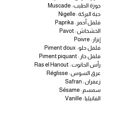
جوزة الطيب : Muscade
ايام الاسبوع بالانجليزي
حبة البركة : Nigelle
فلفل أحمر : Paprika
عبارات انجليزية قصيرة عميقة
الخشخاش : Pavot
إبزار : Poivre
عبارات انجليزية قصيرة
فلفل حلو : Piment doux
فلفل حار : Piment piquant
الرتب العسكرية بالانجليزي
رأس الحانوت : Ras el Hanout
عرق السوس : Réglisse
ضمائر الفاعل
زعفران : Safran
سمسم : Sésame
ضمائر المفعول به
الفانيليا : Vanille
الحروف الانجليزية كبتل وسمول
pm