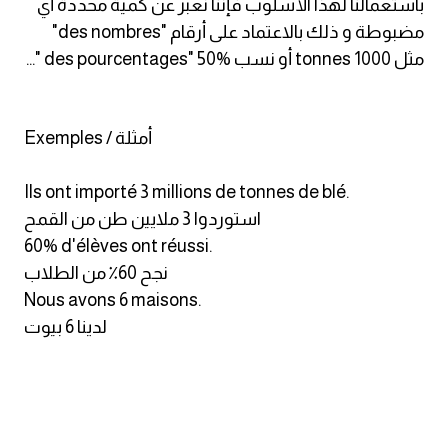
باستعمالنا لهذا الأسلوب فإننا نعبر عن كمية محددة أي
انجليزي بالصورة والصوت
مضبوطة و ذلك بالاعتماد على أرقام "des nombres"
مثل 1000 tonnes أو نسب %des pourcentages" 50 "...
الانجليزية الامريكية
تعلم الفرنسية
Exemples / أمثلة
تعلم اللغة الانجليزية
Ils ont importé 3 millions de tonnes de blé.
استوردوا 3 ملايين طن من القمح
Learn French
60% d'élèves ont réussi.
نجح 60٪ من الطلاب
نطق الحروف الانجليزية
Nous avons 6 maisons.
لدينا 6 بيوت
بايو انستا انجليزي
تهنئة عيد ميلاد بالانجليزي
حروف الجر بالانجليزي