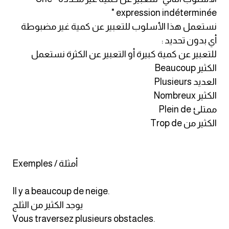
am
expression indéterminée "
نستعمل هذا الأسلوب للتعبير عن كمية غير مضبوطة
الابراج بالانجليزي
أي بدون تحديد :
للتعبير عن كمية كبيرة أو التعبير عن الكثرة نستعمل
اسماء الكواكب بالانجليزي
الكثير Beaucoup
العديد Plusieurs
كلمات بحرف a
الكثير Nombreux
ممتلئ Plein de
كلمات بحرف b
الكثير من Trop de
كلمات بحرف c
Exemples / أمثلة
كلمات بحرف d
Il y a beaucoup de neige.
كلمات بحرف e
يوجد الكثير من الثلج
Vous traversez plusieurs obstacles.
كلمات بحرف f