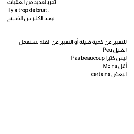
تمربالعديد من العقبات
Il y a trop de bruit .
كلمات بحرف g
يوجد الكثير من الضجيج
كلمات بحرف h
للتعبير عن كمية قليلة أو التعبير عن القلة نستعمل
كلمات بحرف i
القليل Peu
ليس كثيرا Pas beaucoup
كلمات بحرف j
أقل Moins
البعض certains
كلمات بحرف k
كلمات بحرف l
كلمات بحرف m
كلمات بحرف n