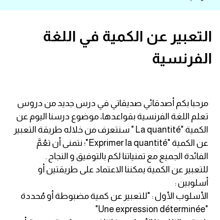
قاموس عربي انجليزي
التعبير عن الكمية في اللغة
اسماء الدول باللغة الانجليزية
الفرنسية
تعلم اللغة الفرنسية
تعلم اللغة الالمانية
مرحبا بكم أصدقائي صديقاتي في درس جديد من دروس
تعلم اللغة الفرنسية بقواعدها، موضوع درسنا اليوم عن
تعلم اللغة الاسبانية
الكمية "La quantité " سنتعرف من خلاله طريقة التعبير
عن الكمية "Exprimer la quantité"؛ نتمنى أن تعُمَّ
تعلم اللغة التركية
الفائدة الجميع مع تمنياتنا لكم بالتوفيق و النجاح .
للتعبير عن الكمية يمكننا الاعتماد على طريقتين أو
Learn English
أسلوبين :
الأسلوب الأول : "للتعبير عن كمية مضبوطة أو مُحددة
Learn Spanish
"Une expression déterminée"