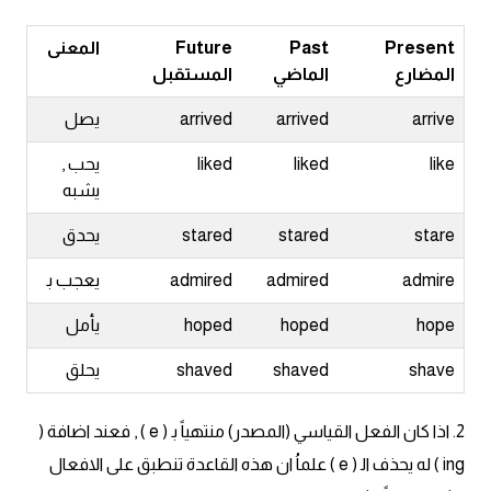
انجليزي بالصورة والصوت
Present
Past
Future
المعنى
الانجليزية الامريكية
المضارع
الماضي
المستقبل
arrive
arrived
arrived
يصل
تعلم الفرنسية
like
liked
liked
يحب ,
تعلم اللغة الانجليزية
يشبه
stare
stared
stared
يحدق
Learn French
admire
admired
admired
يعجب ﺑ
نطق الحروف الانجليزية
hope
hoped
hoped
يأمل
بايو انستا انجليزي
shave
shaved
shaved
يحلق
تهنئة عيد ميلاد بالانجليزي
2. اذا كان الفعل القياسي (المصدر) منتهياً ﺑ ( e ) , فعند اضافة (
ing ) له يحذف اﻟ ( e ) علماُ ان هذه القاعدة تنطبق على الافعال
حروف الجر بالانجليزي