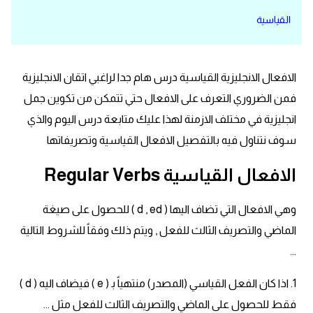
القياسية
قاموس عربي انجليزي
اسماء الدول باللغة الانجليزية
الافعال الانجليزية القياسية درس هام جدا لراغبي اتقان الانجليزية
تعلم اللغة الفرنسية
فمن الضروري التعرف على الافعال حتي تتمكن من تكوين جمل
انجليزية في مختلف الازمنة لهذا عليك متابعة درس اليوم والذي
تعلم اللغة الالمانية
سوف نتناول فيه بالتفصيل الافعال القياسية وتصريفاتها
تعلم اللغة الاسبانية
الافعال القياسية Regular Verbs
تعلم اللغة التركية
وهي الافعال التي تضاف اليها ( d , ed ) للحصول على صيغة
الماضي والتصريف الثالث للفعل , ويتم ذلك وفقاً للشروط التالية
Learn English
...
Learn Spanish
1. اذا كان الفعل القياسي (المصدر) منتهياً ﺑ ( e ) فيضاف اليه ( d )
فقط للحصول على الماضي والتصريف الثالث للفعل مثل ...