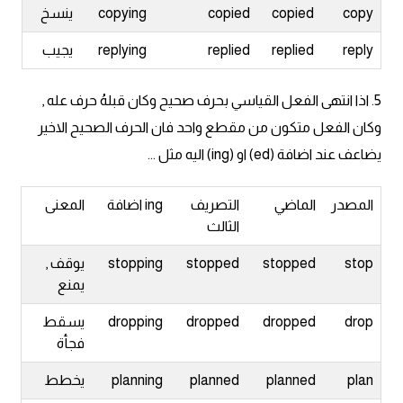
copy
copied
copied
copying
ينسخ
كلمات بحرف g
reply
replied
replied
replying
يجيب
كلمات بحرف h
5. اذا انتهى الفعل القياسي بحرف صحيح وكان قبلهُ حرف عله ,
وكان الفعل متكون من مقطع واحد فان الحرف الصحيح الاخير
كلمات بحرف i
يضاعف عند اضافة (ed) او (ing) اليه مثل ...
كلمات بحرف j
المصدر
الماضي
التصريف
ing اضافة
المعنى
الثالث
كلمات بحرف k
stop
stopped
stopped
stopping
يوقف ,
كلمات بحرف l
يمنع
drop
dropped
dropped
dropping
يسقط
كلمات بحرف m
فجأة
كلمات بحرف n
plan
planned
planned
planning
يخطط