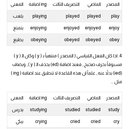
am
المصدر
الماضي
التصريف الثالث
ing اضافة
المعنى
play
played
played
playing
يلعب
الابراج بالانجليزي
enjoy
enjoyed
enjoyed
enjoying
يتمتع
اسماء الكواكب بالانجليزي
obey
obeyed
obeyed
obeying
يطيع
كلمات بحرف a
4. اذا كان الفعل القياسي ( المصدر ) منتهياً ﺑ ( y ) وكان اﻟ ( y )
مسبوقاً بحرف صحيح , فعند اضافة (ed) يحذف اﻟ ( y ) , ويضاف
كلمات بحرف b
(ied) بدلاً عنه , علماً ان هذه القاعدة لا تنطبق عند اضافة ( ing )
كلمات بحرف c
مثل ...
كلمات بحرف d
المصدر
الماضي
التصريف الثالث
ing اضافة
المعنى
study
studied
studied
studying
يدرس
كلمات بحرف e
cry
cried
cried
crying
يبكي
كلمات بحرف f