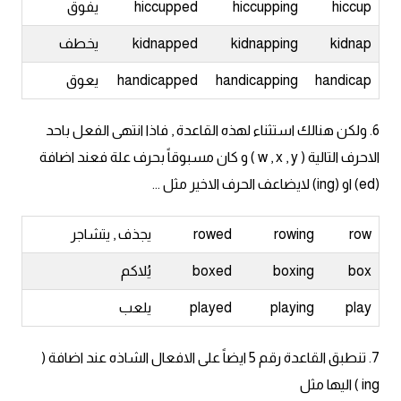
hiccup
hiccupping
hiccupped
يفوق
كلمات بحرف x
kidnap
kidnapping
kidnapped
يخطف
handicap
handicapping
handicapped
يعوق
كلمات بحرف y
6. ولكن هنالك استثناء لهذه القاعدة , فاذا انتهى الفعل باحد
كلمات بحرف z
الاحرف التالية ( w , x , y ) و كان مسبوقاً بحرف علة فعند اضافة
(ed) او (ing) لايضاعف الحرف الاخير مثل ...
اغلق النافذة
row
rowing
rowed
يجذف , يتشاجر
box
boxing
boxed
يُلاكم
play
playing
played
يلعب
7. تنطبق القاعدة رقم 5 ايضاً على الافعال الشاذه عند اضافة (
ing ) اليها مثل