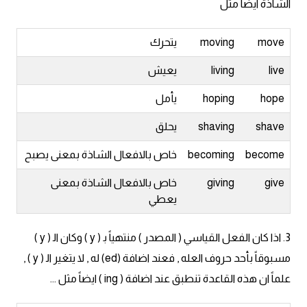
الشاذة ايضاً مثل
ايام الاسبوع بالانجليزي
move
moving
يتحرك
عبارات انجليزية قصيرة عميقة
live
living
يعيش
عبارات انجليزية قصيرة
hope
hoping
يأمل
shave
shaving
يحلق
الرتب العسكرية بالانجليزي
become
becoming
خاص بالافعال الشاذة بمعنى يصبح
ضمائر الفاعل
give
giving
خاص بالافعال الشاذة بمعنى
يعطي
ضمائر المفعول به
3. اذا كان الفعل القياسي ( المصدر ) منتهياً ﺑ ( y ) وكان اﻟ ( y )
الحروف الانجليزية كبتل وسمول
مسبوقاً بأحد حروف العله , فعند اضافة (ed) له , لا يتغير اﻟ ( y ) ,
علماً ان هذه القاعدة تنطبق عند اضافة ( ing ) ايضاً مثل ...
pm