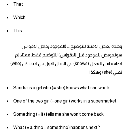
That
كلمات بحرف g
Which
كلمات بحرف h
This
كلمات بحرف i
وهذه بعض الامثلة للتوضيح ... (الموجود بداخل الاقواس
هوتعويض للموجود قبل الاقواس) للتوضيح فقط فمثلا تم
كلمات بحرف j
اضافة اس للفعل (knows) في المثال الاول في ادناه لان (who)
تعني (she) وهكذا
كلمات بحرف k
Sandra is a girl who (= she) knows what she wants.
كلمات بحرف l
One of the two girl (=one girl) works in a supermarket.
كلمات بحرف m
Something (= it) tells me she won’t come back.
كلمات بحرف n
What (= a thing – something) happens next?