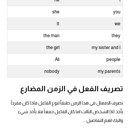
انجليزي بالصورة والصوت
she
you
الانجليزية الامريكية
It
we
تعلم الفرنسية
the man
they
the girl
my sister and I
تعلم اللغة الانجليزية
Ali
people
Learn French
nobody
my parents
نطق الحروف الانجليزية
تصريف الفعل في الزمن المضارع
بايو انستا انجليزي
تصرف الافعال في هذا الزمن طبقاُ لنوع الفاعل فاذا كان مفرداً
تهنئة عيد ميلاد بالانجليزي
يأخذ (s) الشخص الثالث اما كان الفاعل جمعاً فلا يأخذ شيء
واليك اهم التفاصيل ...
حروف الجر بالانجليزي