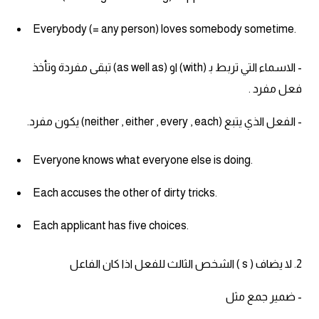
كلمات بحرف o
Everybody (= any person) loves somebody sometime.
كلمات بحرف p
- الاسماء التي تربط ﺑ (with) او (as well as) تبقى مفردة وتأخذ
كلمات بحرف q
فعل مفرد .
- الفعل الذي يتبع (neither , either , every , each) يكون مفرد.
كلمات بحرف r
Everyone knows what everyone else is doing.
كلمات بحرف s
Each accuses the other of dirty tricks.
كلمات بحرف t
Each applicant has five choices.
كلمات بحرف u
2. لا يضاف ( s ) الشخص الثالث للفعل اذا كان الفاعل
كلمات بحرف v
- ضمير جمع مثل
كلمات بحرف w