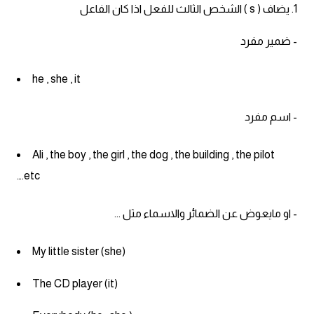
1. يضاف ( s ) الشخص الثالث للفعل اذا كان الفاعل
ايام الاسبوع بالانجليزي
- ضمير مفرد
عبارات انجليزية قصيرة عميقة
he , she , it
عبارات انجليزية قصيرة
- اسم مفرد
الرتب العسكرية بالانجليزي
Ali , the boy , the girl , the dog , the building , the pilot
ضمائر الفاعل
….etc
ضمائر المفعول به
- او مايعوض عن الضمائر والاسماء مثل ...
الحروف الانجليزية كبتل وسمول
My little sister (she)
The CD player (it)
pm