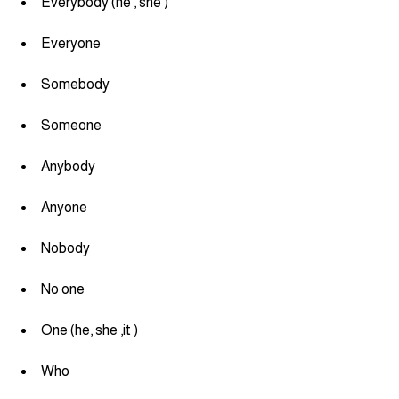
Everybody (he , she )
am
Everyone
الابراج بالانجليزي
Somebody
اسماء الكواكب بالانجليزي
Someone
كلمات بحرف a
Anybody
كلمات بحرف b
Anyone
كلمات بحرف c
Nobody
No one
كلمات بحرف d
One (he, she ,it )
كلمات بحرف e
Who
كلمات بحرف f