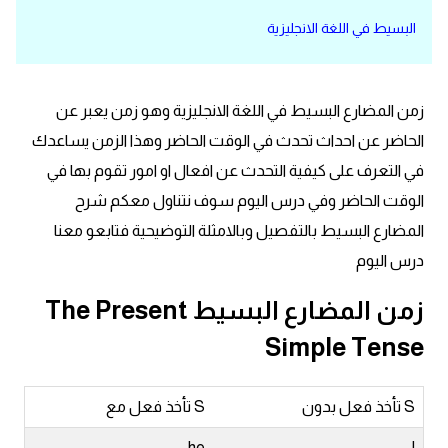
البسيط في اللغة الانجليزية
قاموس عربي انجليزي
اسماء الدول باللغة الانجليزية
زمن المضارع البسيط في اللغة الانجليزية وهو زمن يعبر عن
تعلم اللغة الفرنسية
الحاضر عن احداث تحدث في الوقت الحاضر وهذا الزمن يساعدك
في التعرف على كيفية التحدث عن افعال او امور تقوم بها في
تعلم اللغة الالمانية
الوقت الحاضر وفي درس اليوم سوف نتناول معكم شرح
المضارع البسيط بالتفصيل وبالامثلة التوضيحية فتابعو معنا
تعلم اللغة الاسبانية
درس اليوم
تعلم اللغة التركية
زمن المضارع البسيط The Present
Simple Tense
Learn English
Learn Spanish
S تأخذ فعل بدون
S تأخذ فعل مع
he
I