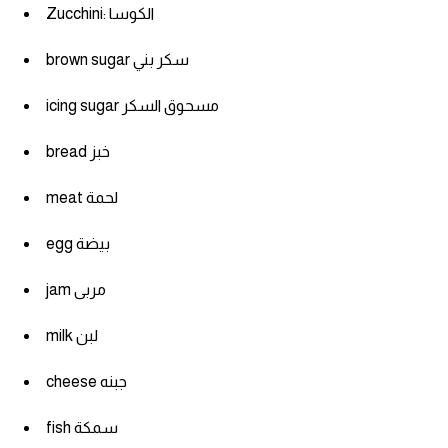
Zucchini: الكوسا
كلمات بحرف g
brown sugar سكر بني
كلمات بحرف h
icing sugar مسحوق السكر
كلمات بحرف i
bread خبز
meat لحمة
كلمات بحرف j
egg بيضة
كلمات بحرف k
jam مربى
كلمات بحرف l
milk لبن
كلمات بحرف m
cheese جبنه
كلمات بحرف n
fish سمكة