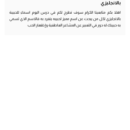
بالانجليزي
اهلا بكم متابعينا الكرام سوف نطرح لكم في درس اليوم اسماء للحبيبة
بالانجليزي لكل من يبحث عن اسم مميز لحبيبه ينفرد به فالاسم الذي تسمي
به حبيبك له دور في التعبير عن المشاعر العاطفية وإظهار الحب