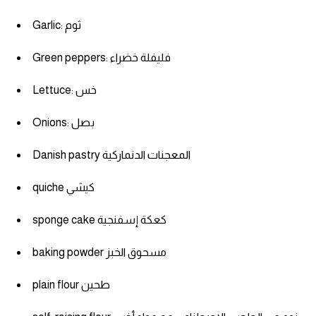
Garlic: ثوم
ايام الاسبوع بالانجليزي
Green peppers: فليفلة خضراء
عبارات انجليزية قصيرة عميقة
Lettuce: خس
عبارات انجليزية قصيرة
Onions: بصل
الرتب العسكرية بالانجليزي
Danish pastry المعجنات الدنماركية
ضمائر الفاعل
quiche كيشي
ضمائر المفعول به
sponge cake كعكة إسفنجية
الحروف الانجليزية كبتل وسمول
baking powder مسحوق الخبز
plain flour طحين
pm