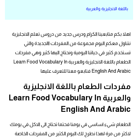
باللغة الانجليزية والعربية
قاموس عربي انجليزي
اسماء الدول باللغة الانجليزية
اهلا بكم متابعينا الكرام ودرس جديد من دروس تعلم الانجليزية
تعلم اللغة الفرنسية
نتناول معكم اليوم مجموعة من المفردات االجديدة والتي
تستخدم كثير في حياتنا اليومية ونحتاج اليها كثير وهي مفردات
تعلم اللغة الالمانية
الطعام باللغة الانجليزية والعربية Learn Food Vocabulary In
English And Arabic فتابعو معنا للتعرف عليها
تعلم اللغة الاسبانية
مفردات الطعام باللغة الانجليزية
تعلم اللغة التركية
والعربية Learn Food Vocabulary In
English And Arabic
Learn English
Learn Spanish
الطعام شيء اساسي في يومنا فحتما تحتاج الى الاكل في يومك
لاكثر من مرة لهذا نطرح لك اليوم الكثير من المفردات الخاصة