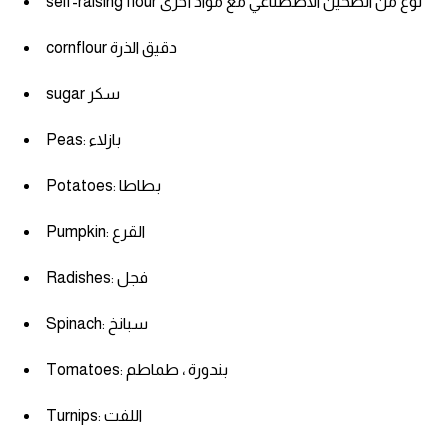
self-raising flour نوع من الطحين الاصطناعي مع مواد أخرى
am
cornflour دقيق الذرة
الابراج بالانجليزي
sugar سكر
اسماء الكواكب بالانجليزي
Peas: بازلاء
كلمات بحرف a
Potatoes: بطاطا
كلمات بحرف b
Pumpkin: القرع
Radishes: فجل
كلمات بحرف c
Spinach: سبانخ
كلمات بحرف d
Tomatoes: بندورة ، طماطم
كلمات بحرف e
Turnips: اللفت
كلمات بحرف f