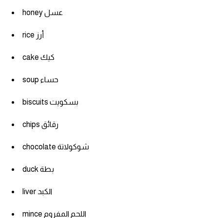
كلمات بحرف o
honey عسل
كلمات بحرف p
rice أرز
cake كيك
كلمات بحرف q
soup حساء
كلمات بحرف r
biscuits بسكويت
كلمات بحرف s
chips رقائق
كلمات بحرف t
chocolate شوكولاتة
كلمات بحرف u
duck بطة
كلمات بحرف v
liver الكبد
mince اللحم المفروم
كلمات بحرف w