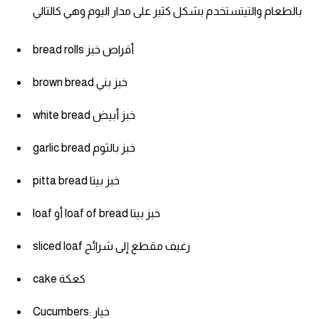
انجليزي بالصورة والصوت
بالطعام والتيتستخدم بشكل كثير على مدار اليوم وهي كالتالي
الانجليزية الامريكية
bread rolls أقراص خبز
تعلم الفرنسية
brown bread خبز بني
white bread خبز أبيض
تعلم اللغة الانجليزية
garlic bread خبز بالثوم
Learn French
pitta bread خبز بيتا
نطق الحروف الانجليزية
loaf أو loaf of bread خبز بيتا
بايو انستا انجليزي
sliced loaf رغيف مقطع إلى شرائح
تهنئة عيد ميلاد بالانجليزي
cake كعكة
حروف الجر بالانجليزي
Cucumbers: خيار