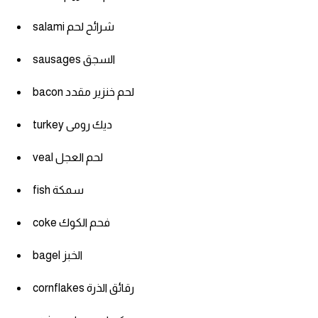
salami شرائح لحم
كلمات بحرف x
sausages السجق
كلمات بحرف y
bacon لحم خنزير مقدد
كلمات بحرف z
turkey ديك رومى
اغلق النافذة
veal لحم العجل
fish سمكة
coke فحم الكوك
bagel الخبز
cornflakes رقائق الذرة