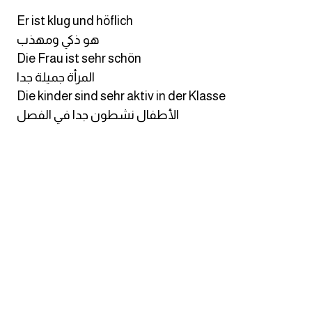
انجليزي بالصورة والصوت
Er ist klug und höflich
هو ذكي ومهذب
الانجليزية الامريكية
Die Frau ist sehr schön
المرأة جميلة جدا
تعلم الفرنسية
Die kinder sind sehr aktiv in der Klasse
الأطفال نشطون جدا في الفصل
تعلم اللغة الانجليزية
Learn French
نطق الحروف الانجليزية
بايو انستا انجليزي
تهنئة عيد ميلاد بالانجليزي
حروف الجر بالانجليزي