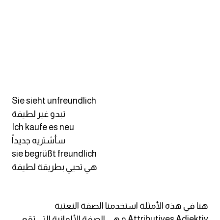
كلمات بحرف o
كلمات بحرف p
كلمات بحرف q
كلمات بحرف r
Sie sieht unfreundlich
كلمات بحرف s
تبدو غير لطيفة
Ich kaufe es neu
كلمات بحرف t
سأشتريه جديداً
sie begrüßt freundlich
كلمات بحرف u
هي تحيي بطريقة لطيفة
كلمات بحرف v
هنا في هذه الأمثلة استخدمنا الصفة النعتية
كلمات بحرف w
Attributives Adjektiv و هي الصفة الألمانية التي تقع