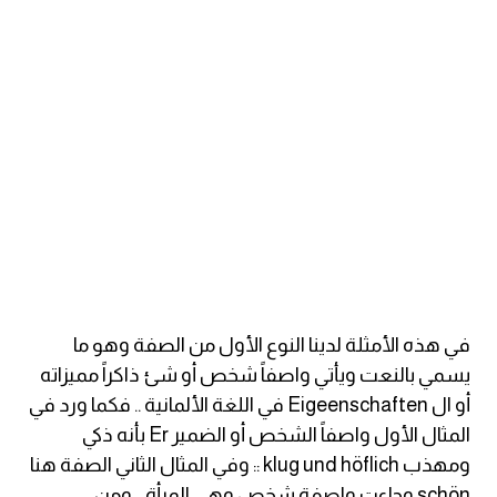
ايام الاسبوع بالانجليزي
عبارات انجليزية قصيرة عميقة
عبارات انجليزية قصيرة
الرتب العسكرية بالانجليزي
ضمائر الفاعل
ضمائر المفعول به
في هذه الأمثلة لدينا النوع الأول من الصفة وهو ما
يسمي بالنعت ويأتي واصفاً شخص أو شئ ذاكراً مميزاته
الحروف الانجليزية كبتل وسمول
أو ال Eigeenschaften في اللغة الألمانية .. فكما ورد في
المثال الأول واصفاً الشخص أو الضمير Er بأنه ذكي
pm
ومهذب klug und höflich :: وفي المثال الثاني الصفة هنا
schön وجاءت واصفة شخص وهي المرأة .. ومن