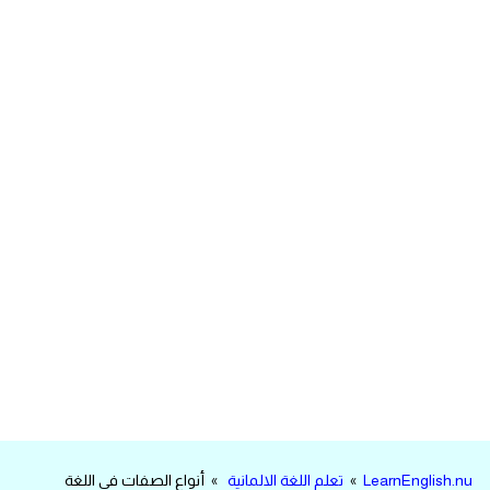
مرادفات انجليزية
الكلمة وضدها بالانجليزي
افعال اللغة الانجليزية القياسية
افعال اللغة الانجليزية الشاذة
اختصارات اللغة الانجليزية
اختبار تحديد مستوى اللغة الانجليزية
حروف العلة بالانجليزي
الاصوات الصحيحة في الانجليزية
قاموس كلمات انجليزية
LearnEnglish.nu
»
تعلم اللغة الالمانية
» أنواع الصفات في اللغة