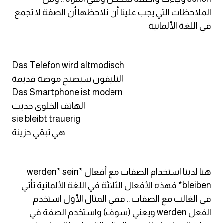
am
الملاحظات التي يجب علينا أن نلاحظها أن الصفة لا تجمع
في اللغة الألمانية
الابراج بالانجليزي
اسماء الكواكب بالانجليزي
Das Telefon wird altmodisch
التليفون سيصبح موضة قديمة
كلمات بحرف a
Das Smartphone ist modern
الهاتف الخلوي حديث
كلمات بحرف b
sie bleibt trauerig
هي تبقي حزينة
كلمات بحرف c
كلمات بحرف d
هنا لدينا استخدام الصفات مع أفعال werden* sein*
bleiben* فهذه الأفعال الثلاثة في اللغة الألمانية تأتي
كلمات بحرف e
في الغالب مع الصفات .. ففي المثال الأول استخدم
الفعل werden ويعني (سوف) واستخدم الصفة في
كلمات بحرف f