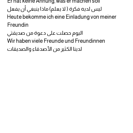
Er hat keine Ahnung, was er machen soll
انجليزي بالصورة والصوت
ليس لديه فكرة ( لا يعلم) ماذا ينبغي أن يفعل
Heute bekomme ich eine Einladung von meiner
الانجليزية الامريكية
Freundin
اليوم حصلت على دعوة من صديقتي
تعلم الفرنسية
Wir haben viele Freunde und Freundinnen
لدينا الكثير من الأصدقاء والصديقات
تعلم اللغة الانجليزية
Learn French
نطق الحروف الانجليزية
بايو انستا انجليزي
تهنئة عيد ميلاد بالانجليزي
حروف الجر بالانجليزي