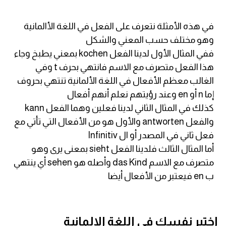
كلمات بحرف x
في هذه الأمثلة نتعرف على الفعل في اللغة الأالمانية
وهو مختلف حسب المعني والشكل
كلمات بحرف y
ففي المثال الأول لدينا الفعل kochen بمعني يطبخ وجاء
هذا الفعل متصرف مع الاسم فانتهي بحرف t وفي
كلمات بحرف z
الغالب معظم الأفعال في اللغة الألمانية تنتهي بحروف
إما n أو en وعند رؤيتهم نعلم أنهم أفعال
اغلق النافذة
كذلك في المثال الثاني لدينا فعلين وهما الفعل kann
والفعل antworten والأول هو من الأفعال التي تأتي مع
فعل ثاني في المصدر أو ال Infinitiv
أما المثال الثالث فلدينا الفعل sieht بمعنى يرى وهو
متصرف مع الاسم das Kind وأصله هو sehen أي ينتهي
ب en فيعتبر من الأفعال أيضا
اختبر نفسك في اللغة الالمانية