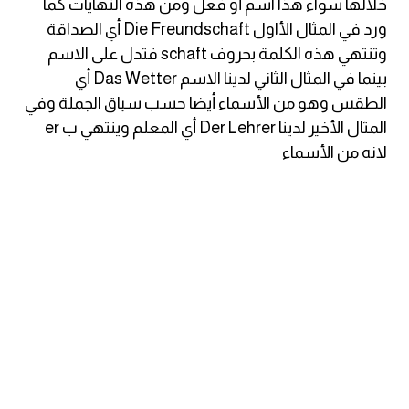
خلالها سواء هذا اسم أو فعل ومن هذه النهايات كما
ورد في المثال الأاول Die Freundschaft أي الصداقة
كلمات بحرف g
وتنتهي هذه الكلمة بحروف schaft فتدل على الاسم
بينما في المثال الثاني لدينا الاسم Das Wetter أي
كلمات بحرف h
الطقس وهو من الأسماء أيضا حسب سياق الجملة وفي
المثال الأخير لدينا Der Lehrer أي المعلم وينتهي ب er
كلمات بحرف i
لانه من الأسماء
كلمات بحرف j
كلمات بحرف k
كلمات بحرف l
كلمات بحرف m
كلمات بحرف n