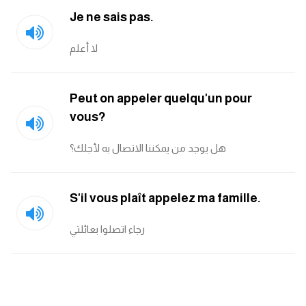
انجليزي بالصورة والصوت
Je ne sais pas.
الانجليزية الامريكية
لا أعلم
تعلم الفرنسية
Peut on appeler quelqu'un pour
تعلم اللغة الانجليزية
vous?
هل يوجد من يمكننا الاتصال به لأجلك؟
Learn French
نطق الحروف الانجليزية
S'il vous plaît appelez ma famille.
بايو انستا انجليزي
رجاء اتصلوا بعائلتي
تهنئة عيد ميلاد بالانجليزي
حروف الجر بالانجليزي