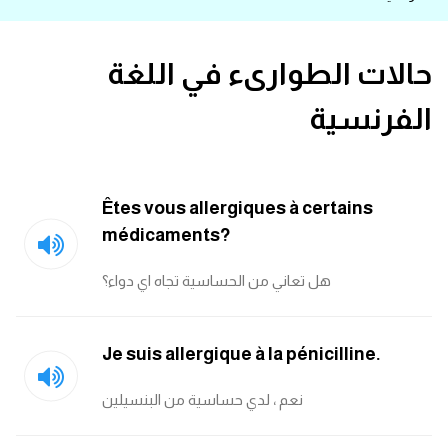
قاموس عربي انجليزي
حالات الطوارىء في اللغة
اسماء الدول باللغة الانجليزية
الفرنسية
تعلم اللغة الفرنسية
تعلم اللغة الالمانية
Êtes vous allergiques à certains
médicaments?
تعلم اللغة الاسبانية
هل تعاني من الحساسية تجاه اي دواء؟
تعلم اللغة التركية
Learn English
Je suis allergique à la pénicilline.
نعم ، لدي حساسية من البنسيلين
Learn Spanish