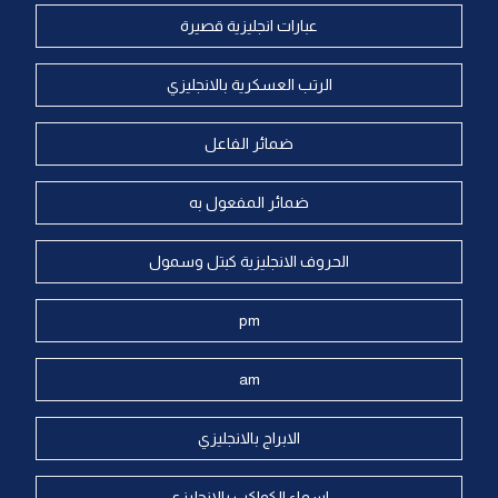
عبارات انجليزية قصيرة
الرتب العسكرية بالانجليزي
ضمائر الفاعل
ضمائر المفعول به
الحروف الانجليزية كبتل وسمول
pm
am
الابراج بالانجليزي
اسماء الكواكب بالانجليزي