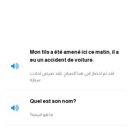
كلمات بحرف x
كلمات بحرف y
كلمات بحرف z
Mon fils a été amené ici ce matin, il a
eu un accident de voiture.
اغلق النافذة
لقد تم احضار ابني هذا الصباح ، لقد تعرض لحادث
سيارة
Quel est son nom?
ما هو اسمه؟