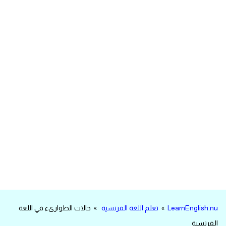
مرادفات انجليزية
الكلمة وضدها بالانجليزي
افعال اللغة الانجليزية القياسية
افعال اللغة الانجليزية الشاذة
اختصارات اللغة الانجليزية
اختبار تحديد مستوى اللغة الانجليزية
حروف العلة بالانجليزي
الاصوات الصحيحة في الانجليزية
LearnEnglish.nu
»
تعلم اللغة الفرنسية
» حالات الطوارىء في اللغة
قاموس كلمات انجليزية
الفرنسية