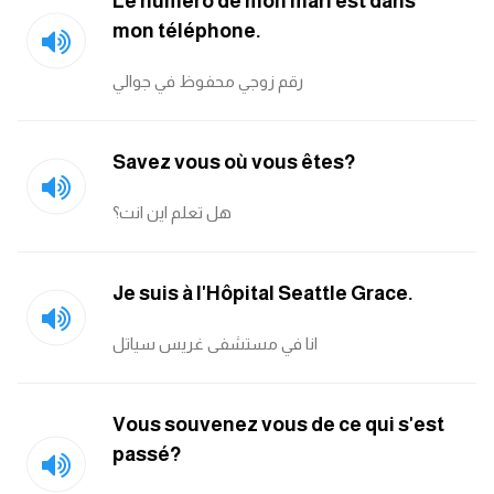
Le numéro de mon mari est dans
am
mon téléphone.
الابراج بالانجليزي
رقم زوجي محفوظ في جوالي
اسماء الكواكب بالانجليزي
Savez vous où vous êtes?
كلمات بحرف a
هل تعلم اين انت؟
كلمات بحرف b
Je suis à l'Hôpital Seattle Grace.
كلمات بحرف c
انا في مستشفى غريس سياتل
كلمات بحرف d
Vous souvenez vous de ce qui s'est
كلمات بحرف e
passé?
كلمات بحرف f