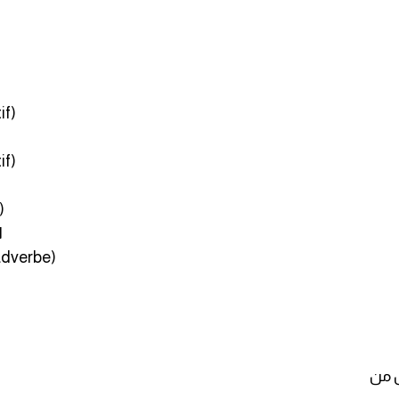
if)
if)
)
ا
adverbe)