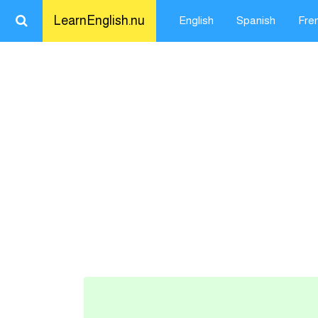
LearnEnglish.nu
English
Spanish
Fre