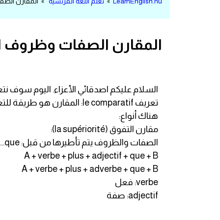
LearnEnglish.nu
»
تعلم اللغة الفرنسية
» المقارن الصفات
مرادفات انجليزية
الكلمة وضدها بالانجليزي
المقارن الصفات وظروف ال
افعال اللغة الانجليزية القياسية
افعال اللغة الانجليزية الشاذة
السلام عليكم اصدقائي الأعزاء. اليوم سوف نتعلم درس جديد 
تعريف le comparatif: المقارن هو طريقة للتعبير عن الجودة أو الكمية أو الفعل أو الدولة بمقارنتها.
اختصارات اللغة الانجليزية
هناك أنواع:
مقارن التفوق (la supériorité):
اختبار تحديد مستوى اللغة الانجليزية
الصفات والظروف يتم تأطيرها من قبل: plus...que (أكثر ... من ):
A + verbe + plus + adjectif + que + B
حروف العلة بالانجليزي
A + verbe + plus + adverbe + que + B
verbe: فعل
الاصوات الصحيحة في الانجليزية
adjectif: صفة
قاموس كلمات انجليزية