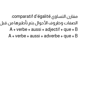
ايام الاسبوع بالانجليزي
مقارن التساوي comparatif d'égalité:
عبارات انجليزية قصيرة عميقة
الصفات وظروف الأحوال يتم تأطيرها من قبل aussi...que (مثلما)
A + verbe + aussi + adjectif + que + B
عبارات انجليزية قصيرة
A + verbe + aussi + adverbe + que + B
الرتب العسكرية بالانجليزي
ضمائر الفاعل
ضمائر المفعول به
الحروف الانجليزية كبتل وسمول
pm