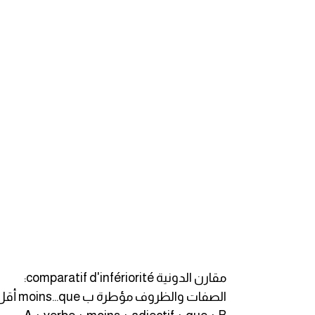
am
الابراج بالانجليزي
اسماء الكواكب بالانجليزي
كلمات بحرف a
كلمات بحرف b
كلمات بحرف c
كلمات بحرف d
كلمات بحرف e
مقارن الدونية comparatif d'infériorité:
الصفات والظروف مؤطرة ب moins...que أقل من
كلمات بحرف f