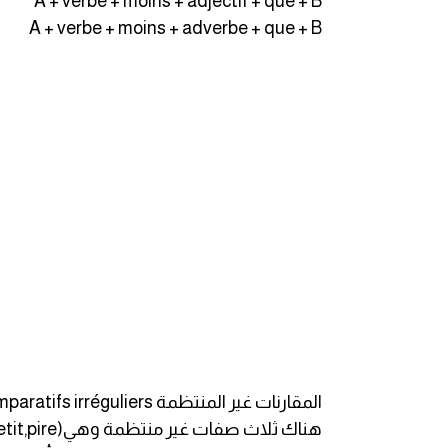
A + verbe + moins + adjectif + que + B
A + verbe + moins + adverbe + que + B
كلمات بحرف g
كلمات بحرف h
كلمات بحرف i
كلمات بحرف j
كلمات بحرف k
كلمات بحرف l
كلمات بحرف m
المقارنات غير المنتظمة Les comparatifs irréguliers :
كلمات بحرف n
هناك ثلاث صفات غير منتظمة وهي(bon, petit,pire) (جيدة وصغيرة وأسوأ) وظرف الحال (bien)(جيد) لديهم مقارنة comparatif غير منتظم: