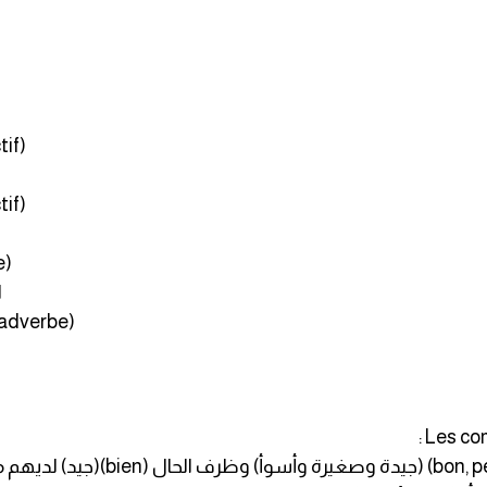
tif)
tif)
e)
ا
(adverbe)