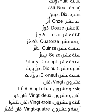
ثمانية : Huit : وِيتْ
تِسعة : Neuf : نافْ
قاموس عربي انجليزي
عشرة : Dix : دِيسْ
أحد عشر : Onze : أُنْزْ
اسماء الدول باللغة الانجليزية
اثنا عشر : Douze : دُوزْ
ثلاثة عشر : Treize : طْخِيزْ
تعلم اللغة الفرنسية
أربعة عشر : Quatorze : كَطُغْزْ
تعلم اللغة الالمانية
خمسة عشر : Quinze : كانْزْ
ستة عشر : Seize : سِيزْ
تعلم اللغة الاسبانية
سبعة عشر : Dix-sept : دِيساتْ
ثمانية عشر : Dix-huit : دِيزْ وِِيتْ
تعلم اللغة التركية
تسعة عشر : Dix-neuf : دِيزْ نافْ
عشرون : Vingt : ڤان
Learn English
واحد و عشرون : Vingt et un : ڤانْتِيا
اثنان و عشرون : Vingt-deux : ڤان دُو
Learn Spanish
ثلاثة و عشرون : Vingt-trois : ڤان طْغْوا
أربعة و عشرون : Vingt-quatre : ڤان كَطْغْ