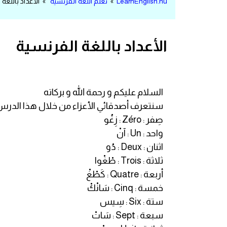
LearnEnglish.nu
»
تعلم اللغة الفرنسية
» الأعداد باللغة 
مرادفات انجليزية
الكلمة وضدها بالانجليزي
الأعداد باللغة الفرنسية
افعال اللغة الانجليزية القياسية
افعال اللغة الانجليزية الشاذة
السلام عليكم و رحمة الله و بركاته
سنتعرف أصدقائي الأعزاء من خلال هذا الدرس ع
اختصارات اللغة الانجليزية
صِفر : Zéro : زِغُو
واحد : Un : آنْ
اختبار تحديد مستوى اللغة الانجليزية
اثنان : Deux : دُو
ثلاثة : Trois : طْغْوا
حروف العلة بالانجليزي
أربعة : Quatre : كَطْغْ
خمسة : Cinq : سَانْكْ
الاصوات الصحيحة في الانجليزية
ستة : Six : سِيس
سبعة : Sept : سَاتْ
قاموس كلمات انجليزية