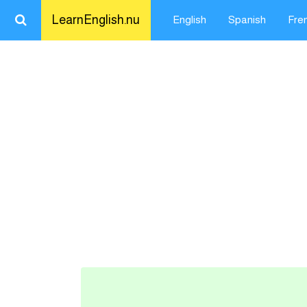
LearnEnglish.nu
English
Spanish
Fre