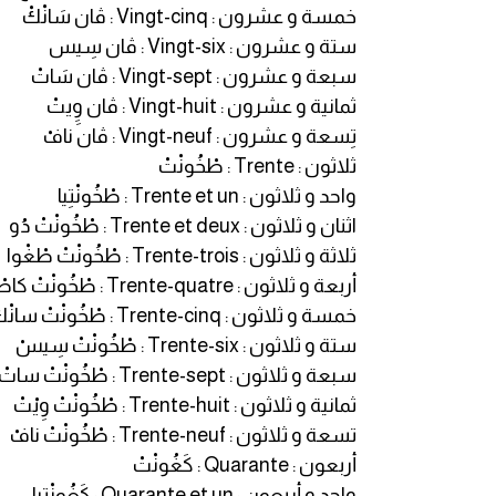
انجليزي بالصورة والصوت
خمسة و عشرون : Vingt-cinq : ڤان سَانْكْ
ستة و عشرون : Vingt-six : ڤان سِيس
الانجليزية الامريكية
سبعة و عشرون : Vingt-sept : ڤان سَاتْ
ثمانية و عشرون : Vingt-huit : ڤان وِِيتْ
تعلم الفرنسية
تِسعة و عشرون : Vingt-neuf : ڤان نافْ
ثلاثون : Trente : طْخُونْتْ
تعلم اللغة الانجليزية
واحد و ثلاثون : Trente et un : طْخُونْتِيا
اثنان و ثلاثون : Trente et deux : طْخُونْتْ دُو
Learn French
ثلاثة و ثلاثون : Trente-trois : طْخُونْتْ طْغْوا
أربعة و ثلاثون : Trente-quatre : طْخُونْتْ كاطْغْ
نطق الحروف الانجليزية
خمسة و ثلاثون : Trente-cinq : طْخُونْتْ سانْكْ
ستة و ثلاثون : Trente-six : طْخُونْتْ سِيسْ
بايو انستا انجليزي
سبعة و ثلاثون : Trente-sept : طْخُونْتْ ساتْ
ثمانية و ثلاثون : Trente-huit : طْخُونْتْ وِيْتْ
تهنئة عيد ميلاد بالانجليزي
تسعة و ثلاثون : Trente-neuf : طْخُونْتْ نافْ
أربعون : Quarante : كَغُونْتْ
حروف الجر بالانجليزي
واحد و أربعون : Quarante et un : كَغُونْتِيا