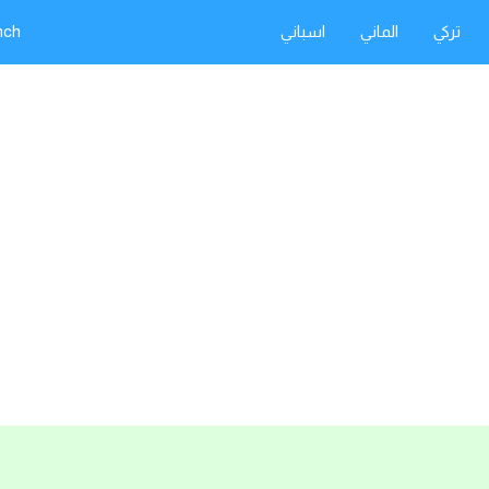
تركي
الماني
اسباني
nch