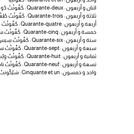
اثنان و أربعون : Quarante-deux : كَغُونْتْ دُو
ايام الاسبوع بالانجليزي
ثلاثة و أربعون : Quarante-trois : كَغُونْتْ طْغْوا
أربعة و أربعون : Quarante-quatre : كَغُونْتْ كاطْغْ
عبارات انجليزية قصيرة عميقة
خمسة و أربعون : Quarante-cinq : كَغُونْتْ سانْكْ
ستة و أربعون : Quarante-six : كَغُونْتْ سِيسْ
عبارات انجليزية قصيرة
سبعة و أربعون : Quarante-sept : كَغُونْتْ ساتْ
ثمانية و أربعون : Quarante-huit : كَغُونْتْ وِيْتْ
الرتب العسكرية بالانجليزي
تسعة و أربعون : Quarante-neuf : كَغُونْتْ نافْ
واحد و خمسون : Cinquante et un : سَيْكُونتْ
ضمائر الفاعل
ضمائر المفعول به
الحروف الانجليزية كبتل وسمول
pm