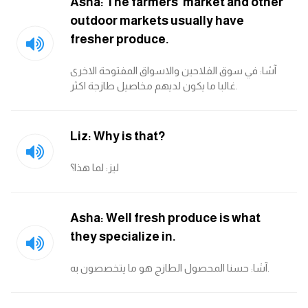
Asha: The farmers’ market and other
outdoor markets usually have
كلمات بحرف g
fresher produce.
كلمات بحرف h
آشا: في سوق الفلاحين والاسواق المفتوحة الاخرى
غالبا ما يكون لديهم مخاصيل طازجة اكثر.
كلمات بحرف i
Liz: Why is that?
كلمات بحرف j
ليز: لما هذا؟
كلمات بحرف k
كلمات بحرف l
Asha: Well fresh produce is what
they specialize in.
كلمات بحرف m
آشا: حسنا المحصول الطازج هو ما يتخصصون به.
كلمات بحرف n