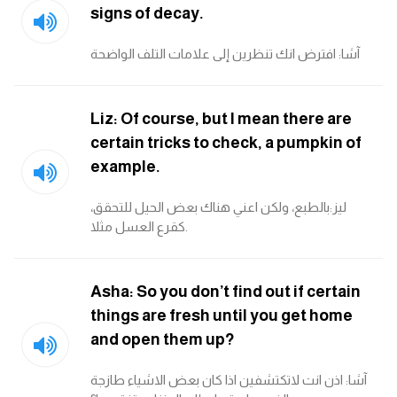
انجليزي بالصورة والصوت
signs of decay.
آشا: افترض انك تنظرين إلى علامات التلف الواضحة
الانجليزية الامريكية
تعلم الفرنسية
Liz: Of course, but I mean there are
certain tricks to check, a pumpkin of
تعلم اللغة الانجليزية
example.
Learn French
ليز:بالطبع، ولكن اعني هناك بعض الحيل للتحقق،
كقرع العسل مثلا.
نطق الحروف الانجليزية
بايو انستا انجليزي
Asha: So you don’t find out if certain
things are fresh until you get home
تهنئة عيد ميلاد بالانجليزي
and open them up?
آشا: اذن انت لاتكتشفين اذا كان بعض الاشياء طازجة
حروف الجر بالانجليزي