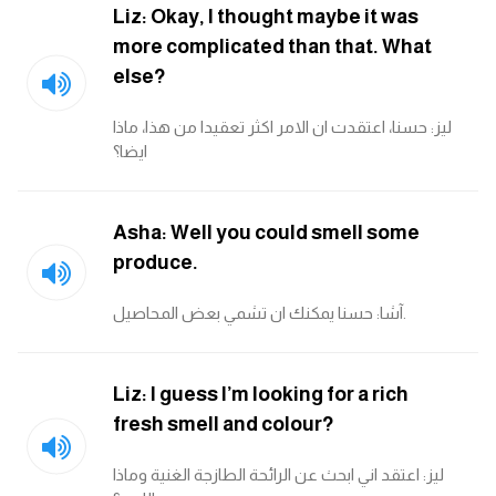
Liz: Okay, I thought maybe it was
كلمات بحرف o
more complicated than that. What
else?
كلمات بحرف p
ليز: حسنا، اعتقدت ان الامر اكثر تعقيدا من هذا، ماذا
كلمات بحرف q
ايضا؟
كلمات بحرف r
Asha: Well you could smell some
كلمات بحرف s
produce.
آشا: حسنا يمكنك ان تشمي بعض المحاصيل.
كلمات بحرف t
كلمات بحرف u
Liz: I guess I’m looking for a rich
fresh smell and colour?
كلمات بحرف v
ليز: اعتقد اني ابحث عن الرائحة الطازجة الغنية وماذا
كلمات بحرف w