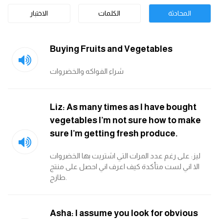
المحادثة
الكلمات
الاختبار
قاموس عربي انجليزي
اسماء الدول باللغة الانجليزية
Buying Fruits and Vegetables
تعلم اللغة الفرنسية
شراء الفواكه والخضروات
تعلم اللغة الالمانية
Liz: As many times as I have bought
تعلم اللغة الاسبانية
vegetables I’m not sure how to make
sure I’m getting fresh produce.
تعلم اللغة التركية
ليز: على رغم عدد المرات التي اشتريت بها الخضروات
الا اني لست متأكدة كيف اعرف اني احصل على منتج
Learn English
طازج.
Learn Spanish
Asha: I assume you look for obvious