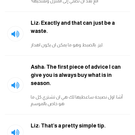
الغ بعد ان تصلي إلى المنزل وتفتحيها؟
ايام الاسبوع بالانجليزي
Liz: Exactly and that can just be a
عبارات انجليزية قصيرة عميقة
waste.
عبارات انجليزية قصيرة
ليز: بالضبط وهو ما يمكن ان يكون اهدار.
الرتب العسكرية بالانجليزي
Asha: The first piece of advice I can
give you is always buy what is in
ضمائر الفاعل
season.
ضمائر المفعول به
آشا: اول نصيحة ساعطيها لك هي ان تشتري كل ما
هو خاص بالموسم
الحروف الانجليزية كبتل وسمول
pm
Liz: That’s a pretty simple tip.