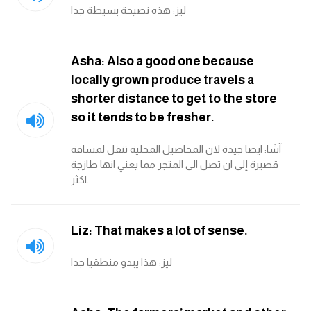
am
ليز: هذه نصيحة بسيطة جدا
الابراج بالانجليزي
Asha: Also a good one because
locally grown produce travels a
اسماء الكواكب بالانجليزي
shorter distance to get to the store
so it tends to be fresher.
كلمات بحرف a
آشا: ايضا جيدة لان المحاصيل المحلية تنقل لمسافة
كلمات بحرف b
قصيرة إلى ان تصل الى المتجر مما يعني انها طازجة
اكثر.
كلمات بحرف c
Liz: That makes a lot of sense.
كلمات بحرف d
ليز: هذا يبدو منطقيا جدا
كلمات بحرف e
كلمات بحرف f