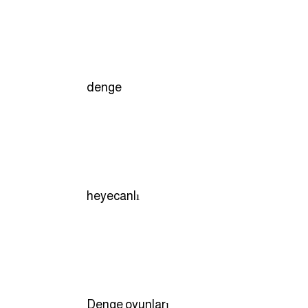
denge
heyecanlı
Denge oyunları