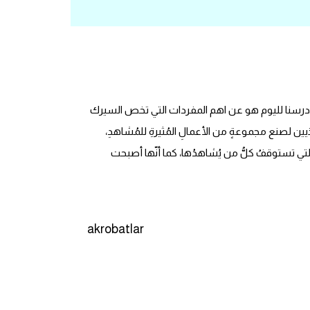
 دروس تعلم اللغة التركية درسنا لليوم هو عن اهم المفردات التي تخص السيرك
يين لصنع مجموعةٍ من الأعمالِ المُثيرةِ للمُشاهدِ،
ةِ التي تستوقفُ كلُّ من يُشاهدُها، كما أنّها أصبحت
akrobatlar