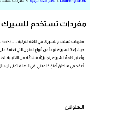
LearnEnglish.nu
»
تعلم اللغة التركية
» مفردات تستخدم لل
مرادفات انجليزية
الكلمة وضدها بالانجليزي
مفردات تستخدم للسيرك في
افعال اللغة الانجليزية القياسية
مفر
افعال اللغة الانجليزية الشاذة
حيث يُعدّ السيرك نوعاً من أنواع الفنون التي تعتمدُ على
اختصارات اللغة الانجليزية
وتُعتبر كلمةُ السّيرك إنجليزيّةً مُشتقّة من اللّاتينية. ت
تُعقد في مناطقَ آمنةٍ كالمباني. في النهاية اتمنى ان ين
اختبار تحديد مستوى اللغة الانجليزية
حروف العلة بالانجليزي
الاصوات الصحيحة في الانجليزية
البهلوانين
قاموس كلمات انجليزية