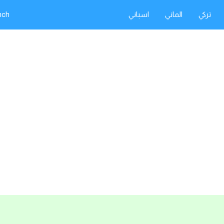
تركي
الماني
اسباني
nch