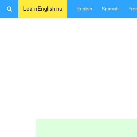
LearnEnglish.nu
English
Spanish
Fre