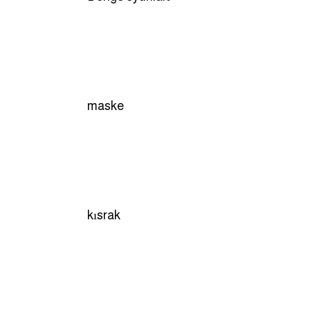
maske
kısrak