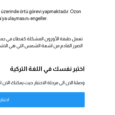
كلمات بحرف g
ya üzerinde örtü görevi yapmaktadır. Ozon
a’ya ulaşmasını engeller.
كلمات بحرف h
كلمات بحرف i
الضرر القادم من اشعة الشمس التي هي الاشع
كلمات بحرف j
كلمات بحرف k
اختبر نفسك في اللغة التركية
كلمات بحرف l
وصلنا الان الى مرحلة الاختبار حيث يمكنك ال
كلمات بحرف m
اختبا
كلمات بحرف n