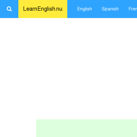
LearnEnglish.nu
English
Spanish
Fre