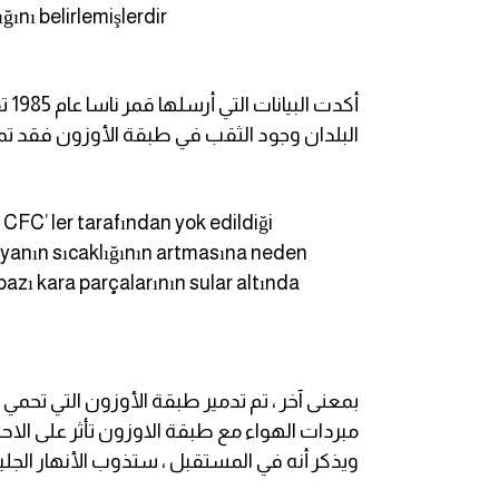
am
ını belirlemişlerdir
الابراج بالانجليزي
أك
اسماء الكواكب بالانجليزي
البلدان وجود الثقب في طبقة الأوزون فقد تم
كلمات بحرف a
 CFC’ ler tarafından yok edildiği
كلمات بحرف b
nyanın sıcaklığının artmasına neden
azı kara parçalarının sular altında
كلمات بحرف c
كلمات بحرف d
بمعنى آخر ، تم تدمير طبقة الأوزون التي تحم
كلمات بحرف e
مبردات الهواء مع طبقة الاوزون تأثر على الاحتبا
ويذكر أنه في المستقبل ، ستذوب الأنهار الجل
كلمات بحرف f