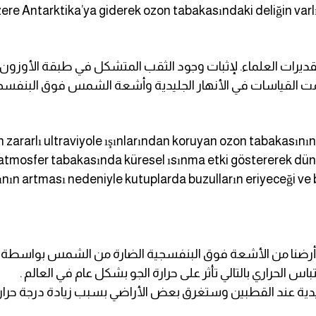
ere Antarktika’ya giderek ozon tabakasındaki deliğin varlığ
دت البيانات التي أرسلها قمر ناسا عام 1985 تقديرات العلماء. لإثبات وجود الثقب المتشكل
ت القياسات في الأنهار الجليدية وأشعة الشمس فوق البنفسجية
n zararlı ultraviyole ışınlarından koruyan ozon tabakasının
ar atmosfer tabakasında küresel ısınma etki göstererek dü
nın artması nedeniyle kutuplarda buzulların eriyeceği ve b
ي أرضنا من الأشعة فوق البنفسجية الضارة من الشمس بواسطة مرك
س الحراري بالتالي تأثر على حرارة الجو بشكل عام في العالم .
يدية عند القطبين وستغرق بعض الأراضي بسبب زيادة درجة حرارة 