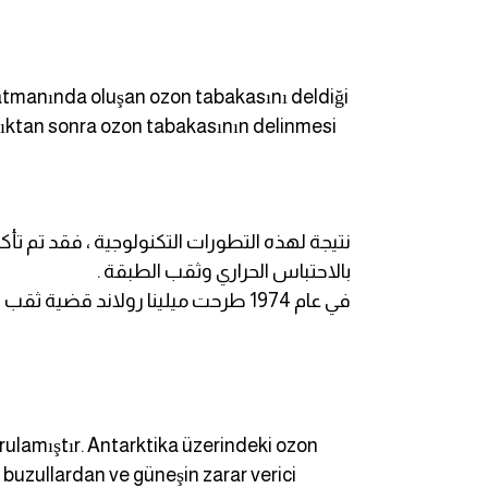
ايام الاسبوع بالانجليزي
katmanında oluşan ozon tabakasını deldiği
عبارات انجليزية قصيرة عميقة
ldıktan sonra ozon tabakasının delinmesi
عبارات انجليزية قصيرة
الرتب العسكرية بالانجليزي
نتيجة لهذه التطورات التكنولوجية ، فقد تم تأ
بالاحتباس الحراري وثقب الطبقة .
ضمائر الفاعل
في عام 1974 طرحت ميلينا رولاند قضية ثقب الاوزون في الوسط العام وبدأ المناقشات فيه .
ضمائر المفعول به
الحروف الانجليزية كبتل وسمول
rulamıştır. Antarktika üzerindeki ozon
pm
i buzullardan ve güneşin zarar verici