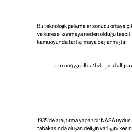
Bu teknolojik gelişmeler sonucu ortaya ç
ve küresel ısınmaya neden olduğu tespit e
kamuoyunda tartışılmaya başlanmıştır.
سفير العليا في الغلاف الجوي وتسببت
1985’de araştırma yapan bir NASA uydusun
tabakasında oluşan deliğin varlığını kesin