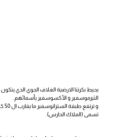
قاموس عربي انجليزي
اسماء الدول باللغة الانجليزية
تعلم اللغة الفرنسية
تعلم اللغة الالمانية
تعلم اللغة الاسبانية
يحيط بكرتنا الارضية الغلاف الجوي الذي يتكون
تعلم اللغة التركية
الثيرموسفير و الأكسوسفير يأسمائهم .
و ت
Learn English
تسمى (الملاك الحارس) .
Learn Spanish