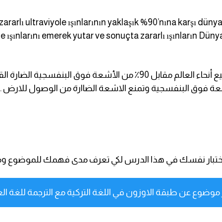
rarlı ultraviyole ışınlarının yaklaşık %90’nına karşı dün
e ışınlarını emerek yutar ve sonuçta zararlı ışınların Düny
تعمل طبقة الأوزون المشكلة كغطاء في جميع أنحاء العالم مقابل 90٪ من
ة فوق البنفسجية وتمنع الاشعة الضاارة من الوصول للارض .
ان اختبار نفسك في هذا الدرس لكي تعرف مدى فهمك للموضوع وم
ر موضوع عن طبقة الاوزون في اللغة التركية مع الترجمة للغة الع