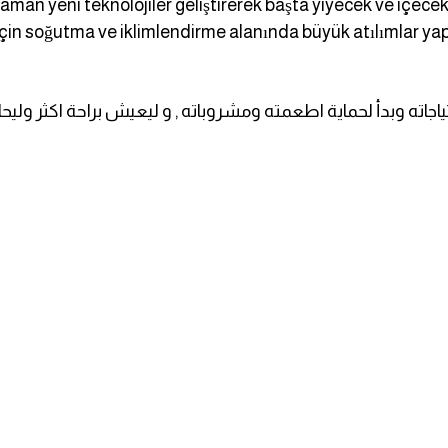
 zaman yeni teknolojiler geliştirerek başta yiyecek ve içec
çin soğutma ve iklimlendirme alanında büyük atılımlar yap
احتياجاته وبدأ لحماية اطعمته ومشروباته , و ليعيش براحة اكثر 