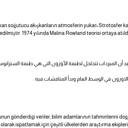
ıkan soğutucu akışkanların atmosferin yukarı Strotosfer 
dilmiştir. 1974 yılında Malina Rowland teorisi ortaya atı
كيد أن المبردات تتخلخل لطبقة الأوزون التي هي طبقة الستراتو
un gönderdiği veriler, bilim adamlarının tahminlerini doğ
 olarak ispatlamak için çeşitli ülkelerden araştırma ekipler