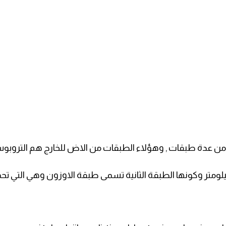
 من عدة طبقات , وهؤلاء الطبقات من الاض للخارج هم التروبوسفي
رتفع طبقة الستراتوسفير ما يقارب ال 50 كيلومتر وكونها الطبقة الثانية تسمى طبقة ال