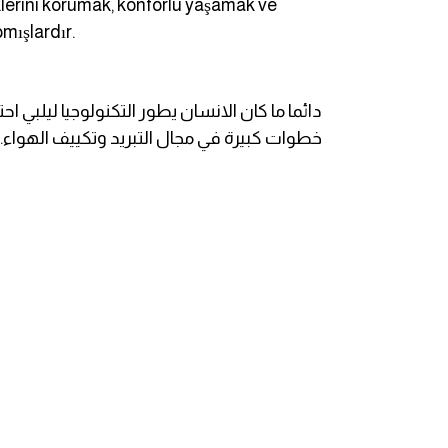
eklerini korumak, konforlu yaşamak ve
انجليزي بالصورة والصوت
mışlardır.
الانجليزية الامريكية
دائما ما كان الانسان يطور التكنولوجيا ليلبي 
تعلم الفرنسية
خطوات كبيرة في مجال التبريد وتكييف الهواء.
تعلم اللغة الانجليزية
Learn French
نطق الحروف الانجليزية
بايو انستا انجليزي
تهنئة عيد ميلاد بالانجليزي
حروف الجر بالانجليزي