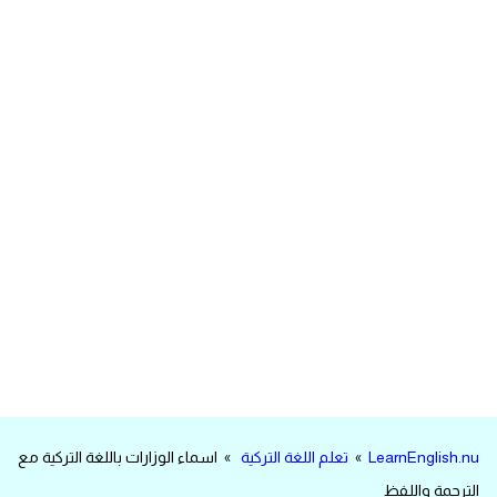
مرادفات انجليزية
الكلمة وضدها بالانجليزي
افعال اللغة الانجليزية القياسية
افعال اللغة الانجليزية الشاذة
اختصارات اللغة الانجليزية
اختبار تحديد مستوى اللغة الانجليزية
حروف العلة بالانجليزي
الاصوات الصحيحة في الانجليزية
LearnEnglish.nu
»
تعلم اللغة التركية
» اسماء الوزارات باللغة التركية مع
قاموس كلمات انجليزية
الترجمة واللفظ