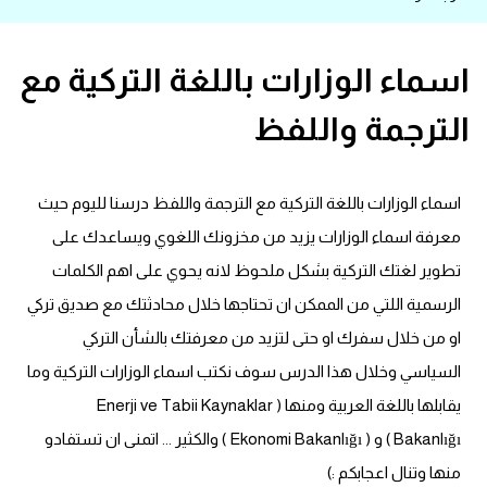
قاموس عربي انجليزي
اسماء الوزارات باللغة التركية مع
اسماء الدول باللغة الانجليزية
الترجمة واللفظ
تعلم اللغة الفرنسية
اسماء الوزارات باللغة التركية مع الترجمة واللفظ درسنا لليوم حيث
تعلم اللغة الالمانية
معرفة اسماء الوزارات يزيد من مخزونك اللغوي ويساعدك على
تعلم اللغة الاسبانية
تطوير لغتك التركية بشكل ملحوظ لانه يحوي على اهم الكلمات
الرسمية اللتي من الممكن ان تحتاجها خلال محادثتك مع صديق تركي
تعلم اللغة التركية
او من خلال سفرك او حتى لتزيد من معرفتك بالشأن التركي
السياسي وخلال هذا الدرس سوف نكتب اسماء الوزارات التركية وما
Learn English
يقابلها باللغة العربية ومنها ( Enerji ve Tabii Kaynaklar
Learn Spanish
Bakanlığı ) و ( Ekonomi Bakanlığı ) والكثير ... اتمنى ان تستفادو
منها وتنال اعجابكم :)