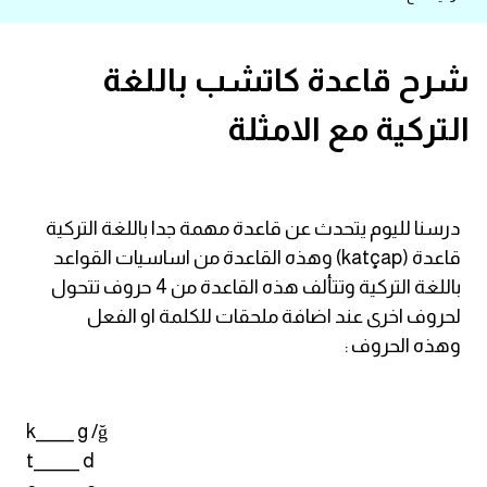
قاموس عربي انجليزي
شرح قاعدة كاتشب باللغة
اسماء الدول باللغة الانجليزية
التركية مع الامثلة
تعلم اللغة الفرنسية
تعلم اللغة الالمانية
درسنا لليوم يتحدث عن قاعدة مهمة جدا باللغة التركية
قاعدة (katçap) وهذه القاعدة من اساسيات القواعد
تعلم اللغة الاسبانية
باللغة التركية وتتألف هذه القاعدة من 4 حروف تتحول
لحروف اخرى عند اضافة ملحقات للكلمة او الفعل
تعلم اللغة التركية
وهذه الحروف :
Learn English
k_____ g /ğ
Learn Spanish
t______ d