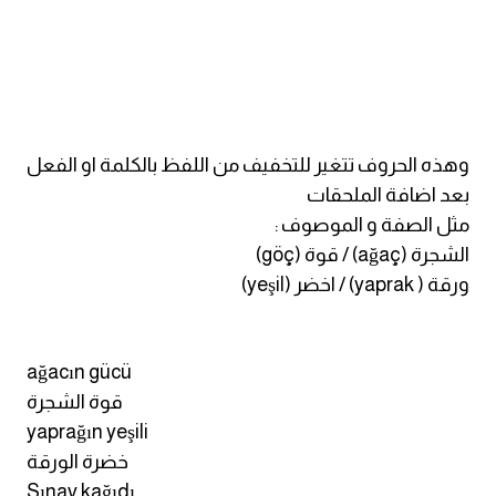
ايام الاسبوع بالانجليزي
عبارات انجليزية قصيرة عميقة
عبارات انجليزية قصيرة
وهذه الحروف تتغير للتخفيف من اللفظ بالكلمة او الفعل
بعد اضافة الملحقات
الرتب العسكرية بالانجليزي
مثل الصفة و الموصوف :
الشجرة (ağaç) / قوة (göç)
ضمائر الفاعل
ورقة ( yaprak) / اخضر (yeşil)
ضمائر المفعول به
ağacın gücü
الحروف الانجليزية كبتل وسمول
قوة الشجرة
yaprağın yeşili
pm
خضرة الورقة
Sınav kağıdı