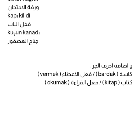
am
ورقة الامتحان
kapı kilidi
الابراج بالانجليزي
قفل الباب
kuşun kanadı
اسماء الكواكب بالانجليزي
جناح العصفور
كلمات بحرف a
و اضافة احرف الجر :
كلمات بحرف b
كاسة ( bardak ) / فعل الاعطاء ( vermek )
كتاب ( kitap ) / فعل القراءة ( okumak )
كلمات بحرف c
كلمات بحرف d
كلمات بحرف e
كلمات بحرف f