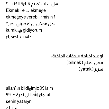
هل ستستطيع قراءة الكتاب ؟
كلمات بحرف o
Ekmek –e → ekmeğe
ekmeğeye verebilir misin ؟
كلمات بحرف p
هل ممكن ان تعطيني الخبز؟
kuraklığı gidiyorum
كلمات بحرف q
ذاهب للصحراء
كلمات بحرف r
او عند اضافة ملحقات الملكية :
كلمات بحرف s
فعل العلم ( bilmek )
سرير ( yatak )
كلمات بحرف t
كلمات بحرف u
allah"ın bildiğimiz 99 isim
اسماء الله التي نعرفها 99
كلمات بحرف v
senin yatağın
كلمات بحرف w
سريرك