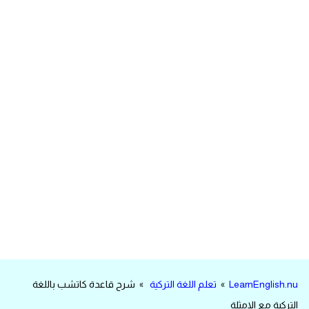
مرادفات انجليزية
الكلمة وضدها بالانجليزي
افعال اللغة الانجليزية القياسية
افعال اللغة الانجليزية الشاذة
اختصارات اللغة الانجليزية
اختبار تحديد مستوى اللغة الانجليزية
حروف العلة بالانجليزي
الاصوات الصحيحة في الانجليزية
LearnEnglish.nu
»
تعلم اللغة التركية
» شرح قاعدة كاتشب باللغة
قاموس كلمات انجليزية
التركية مع الامثلة