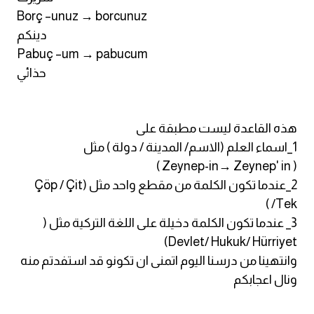
Borç –unuz → borcunuz
كلمات بحرف x
دينكم
Pabuç –um → pabucum
كلمات بحرف y
حذائي
كلمات بحرف z
هذه القاعدة ليست مطبقة على
اغلق النافذة
1_اسماء العلم (الاسم/ المدينة / دولة ) مثل
( Zeynep-in→ Zeynep' in )
2_عندما تكون الكلمة من مقطع واحد مثل (Çöp / Çit
/Tek )
3_ عندما تكون الكلمة دخيلة على اللغة التركية مثل (
Devlet/ Hukuk/ Hürriyet)
وانتهينا من درسنا اليوم اتمنى ان تكونو قد استفدتم منه
ونال اعجابكم