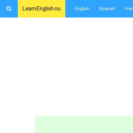
LearnEnglish.nu
English
Spanish
Fre