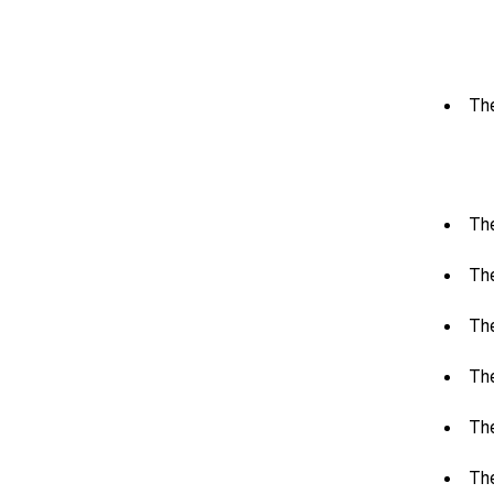
The
Th
The
The
The
The
Th