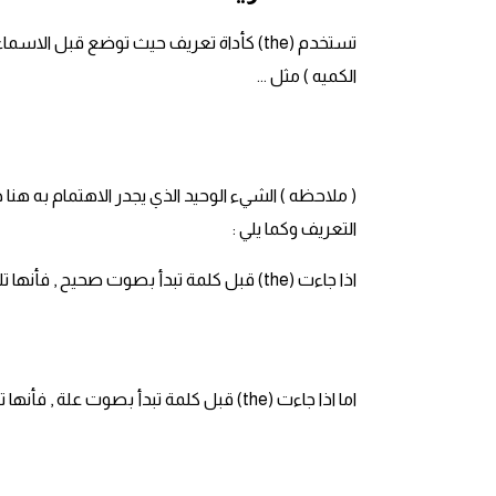
قاموس عربي انجليزي
تستخدم (the) كأداة تعريف حيث توضع قبل ا
الكميه ) مثل ...
اسماء الدول باللغة الانجليزية
تعلم اللغة الفرنسية
تعلم اللغة الالمانية
التعريف وكما يلي :
تعلم اللغة الاسبانية
اذا جاءت (the) قبل كلمة تبدأ بصوت صحيح , فأنها تلفظ ( ذَ ) /ðə/ مثل ..
تعلم اللغة التركية
Learn English
اما اذا جاءت (the) قبل كلمة تبدأ بصوت علة , فأنها تلفظ (ذي) /ðɪ/ مثل ...
Learn Spanish