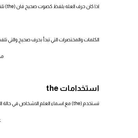
انجليزي بالصورة والصوت
اذا كان حرف العله يلفظ كصوت صحيح فان (the) تلفظ (ذً) كما في الرقم 1 مثل ..
الانجليزية الامريكية
تعلم الفرنسية
الكلمات والمختصرات التي تبدأ بحرف صحيح والتي تلفظ كصوت عله , فان (the) ت
تعلم اللغة الانجليزية
gation
Learn French
نطق الحروف الانجليزية
استخدامات the
بايو انستا انجليزي
تستخدم (the) مع اسماء العلم الاشخاص في حالة الجمع مثل ...
تهنئة عيد ميلاد بالانجليزي
r
حروف الجر بالانجليزي