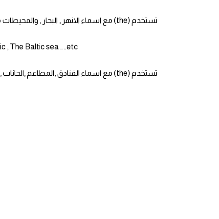
ايام الاسبوع بالانجليزي
تستخدم (the) مع اسماء الانهر , البحار , والمحيطات مثل ...
عبارات انجليزية قصيرة عميقة
 , The Baltic sea …..etc
عبارات انجليزية قصيرة
تستخدم (the) مع اسماء الفنادق ,المطاعم ,الحانات , المتاحف , المطاعم , السينمات , المسارح , والجرائد وماشابه ذلك مثل ...
الرتب العسكرية بالانجليزي
ضمائر الفاعل
ضمائر المفعول به
الحروف الانجليزية كبتل وسمول
pm