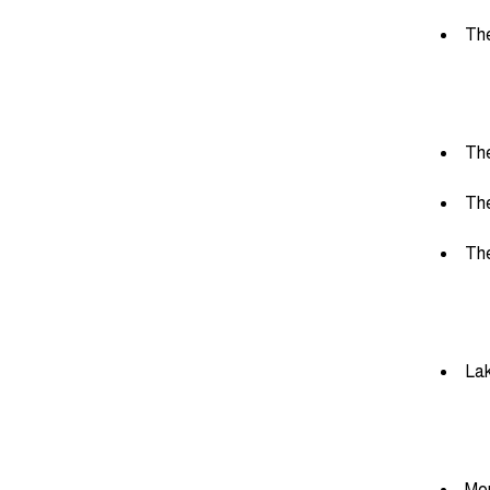
Th
Lak
Mou