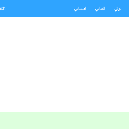
تركي
الماني
اسباني
nch