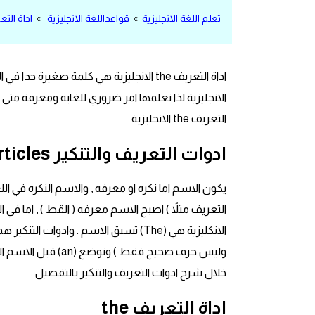
مرادفات انجليزية
تعلم اللغة الانجليزية
»
قواعداللغة الانجليزية
»
اداة التعريف the ا
الكلمة وضدها بالانجليزي
اداة التعريف the الانجليزية هي كلمة صغ
افعال اللغة الانجليزية القياسية
الانجليزية لذا تعلمها امر ضروري للغايه ومعرفة 
افعال اللغة الانجليزية الشاذة
التعريف the الانجليزية
ادوات التعريف والتنكير
Definite and Indefinite Articles
اختصارات اللغة الانجليزية
يكون الاسم اما نكره او معرفه , والاسم النكره في اللغ
اختبار تحديد مستوى اللغة الانجليزية
التعريف مثلاً ) اصبح الاسم معرفه ( القط ) , اما في ا
حروف العلة بالانجليزي
وليس حرف صحيح فقط
الاصوات الصحيحة في الانجليزية
خلال شرح ادوات التعريف والتنكير بالتفصيل .
قاموس كلمات انجليزية
اداة التعريف the