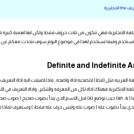
لانجليزية
يرة جدا في اللغة الانجليزية فهي تتكون من ثلاث حروف فقط ولكن لها اهمية كبيرة 
متى تستخدم وفيما تستخدم لهذا في موضوع اليوم سوف نتحدث معكم عن ا
ة العربيه مثل (قط) لاتصحبه اداة واضحه , فاذا اضيفت اليه اداة التعريف ( 
للغة الانكليزية فهناك اداة لكل من المعرفه والتنكير , واداة التعريف في الل
الانكليزية هي (The) تسبق الاسم . وادوات التنكير هما ( an , a) حيث توضع (a) قبل الاسم الذي يبدأ بصوت صحيح ( صو
 ) وتوضع (an) قبل الاسم الذي يبدأ بصوت عله ( صوت عله وليس حرف عله فقط ) وستعرف لماذا