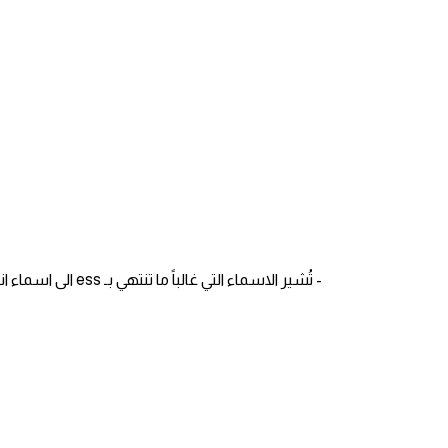
انجليزي بالصورة والصوت
الانجليزية الامريكية
تعلم الفرنسية
تعلم اللغة الانجليزية
Learn French
نطق الحروف الانجليزية
- تُشير الاسماء التي غالباً ما تنتهي بـ ess الى اسماء اناث مثل
بايو انستا انجليزي
تهنئة عيد ميلاد بالانجليزي
حروف الجر بالانجليزي