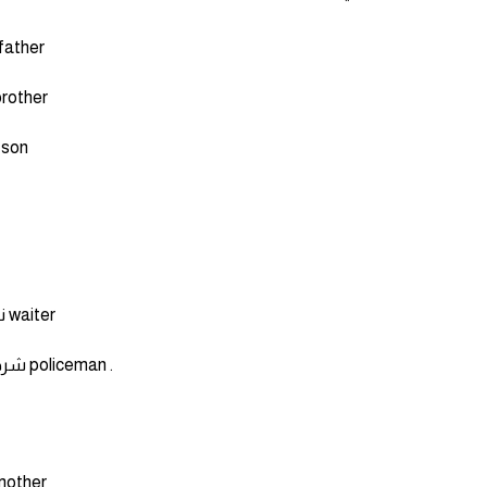
اب father
اخ rother
ابن son
نادل waiter
شرطي policeman .
ام other