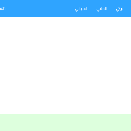
تركي
الماني
اسباني
nch