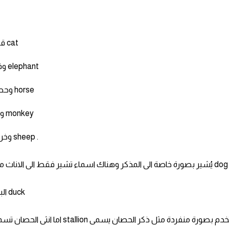
قطة cat
وفيل elephant
وحصان horse
وقرد monkey
وخروف sheep .
البطة duck
- وهنال اسماء للذكور او الاناث خاصة بالحيوانات تستخدم بصورة منفردة مثل ذكر الحصان يسمى stallion اما انث