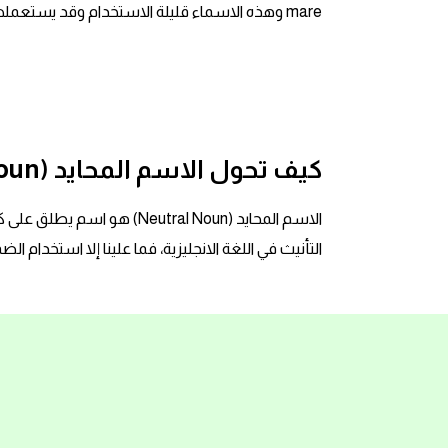
mare وهذه الاسماء قليلة الاستخدام وقد يستعملها الاشخاص الذين لديهم اهتمام خاص بالحيوانات مثل
كلمات بحرف g
كلمات بحرف h
كلمات بحرف i
كيف تحول الاسم المحايد (Neutral Noun) إلى صيغة التأنيث (Female)
كلمات بحرف j
الاسم المحايد (Neutral Noun
التأنيث في اللغة الانجليزية، فما علينا إلا استخدام الضمير (she) بمعنى هي للمفرد ا
كلمات بحرف k
كلمات بحرف l
كلمات بحرف m
كلمات بحرف n