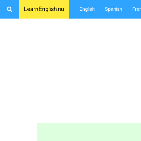
LearnEnglish.nu
English
Spanish
Fre