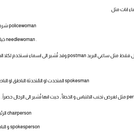
شرطية policewoman
خياطة needlewoman .
- والاسماء التي تنتهي بـ man قد تشير الى اسماء رجال فقط مثل ساعي البريد postman وقد تُشير الى اسماء 
المتحدث او المُتحدثة الناطق او الناطقة spokesman
الرئيس chairperson
و الناطق spokesperson