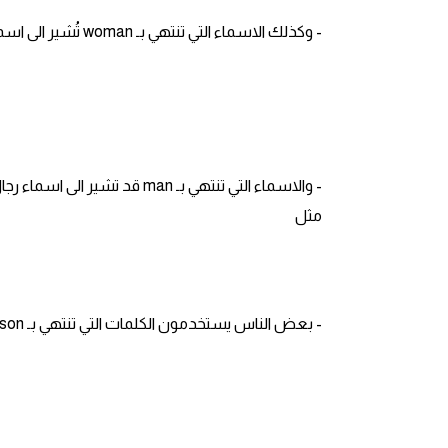
- وكذلك الاسماء التي تنتهي بـ woman تُشير الى اسماء اناث مثل
ايام الاسبوع بالانجليزي
عبارات انجليزية قصيرة عميقة
عبارات انجليزية قصيرة
الرتب العسكرية بالانجليزي
مثل
ضمائر الفاعل
ضمائر المفعول به
- بعض الناس يستخدمون الكلمات التي تنتهي بـ person مثل لغرض تجنب الالتباس و الخطأ , حيث انها تُشير الى الرجال حصراً .
الحروف الانجليزية كبتل وسمول
pm