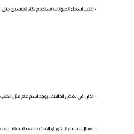
am
- اغلب اسماء الحيوانات تستخدم لكلا الجنسين مثل
الابراج بالانجليزي
اسماء الكواكب بالانجليزي
كلمات بحرف a
كلمات بحرف b
كلمات بحرف c
- الا ان في بعض الحالات , يوجد اسم عام مثل الكلب dog يُشير بصورة خاصة الى المذكر وهناك اسماء تشير فقط الى الاناث مثل
كلمات بحرف d
كلمات بحرف e
كلمات بحرف f