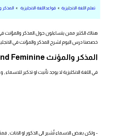
مرادفات انجليزية
تعلم اللغة الانجليزية
»
قواعداللغة الانجليزية
»
المذكر و
الكلمة وضدها بالانجليزي
هناك الكثير ممن يتساءلون حول المذكر والمؤنث في الا
افعال اللغة الانجليزية القياسية
خصصنا درس اليوم لشرح المذكر والمؤنث في الانجليز
افعال اللغة الانجليزية الشاذة
المذكر والمؤنث Masculine and Feminine
اختصارات اللغة الانجليزية
في اللغة الانكليزية لا يوجد تأنيث او تذكير للاسما
اختبار تحديد مستوى اللغة الانجليزية
حروف العلة بالانجليزي
الاصوات الصحيحة في الانجليزية
قاموس كلمات انجليزية
- ولكن بعض الاسماء تُشير الى الذكور او الاناث , فمث