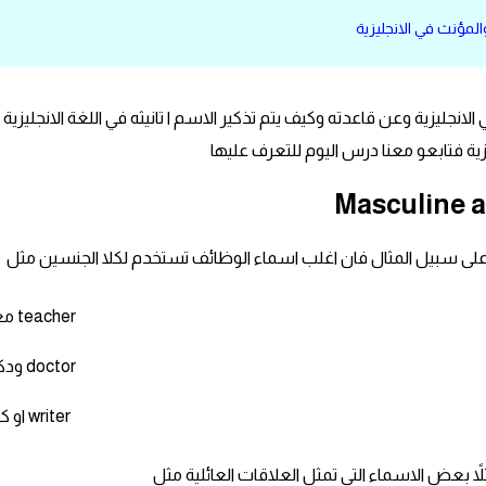
المؤنث في الانجليزية
نجليزية وعن قاعدته وكيف يتم تذكير الاسم ا تانيثه في اللغة الانجليزية ل
ية فتابعو معنا درس اليوم للتعرف عليها
ء , وعلى سبيل المثال فان اغلب اسماء الوظائف تستخدم لكلا الجنسين مثل
معلم teacher
ودكتور doctor
او كاتب writer
لاً بعض الاسماء التي تمثل العلاقات العائلية مثل