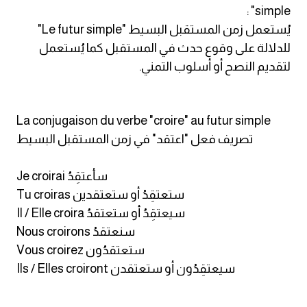
simple" :
يُستعمل زمن المستقبل البسيط "Le futur simple"
كلمات بحرف x
للدلالة على وقوع حدث في المستقبل كما يُستعمل
لتقديم النصح أو أسلوب التمني.
كلمات بحرف y
كلمات بحرف z
La conjugaison du verbe "croire" au futur simple
تصريف فعل "اعتقد" في زمن المستقبل البسيط
اغلق النافذة
Je croirai سأعتقِدُ
Tu croiras ستعتقِدُ أو ستعتقدين
Il / Elle croira سيعتقِدُ أو ستعتقدُ
Nous croirons سنعتقدُ
Vous croirez ستعتقدُون
Ils / Elles croiront سيعتقِدُون أو ستعتقدن