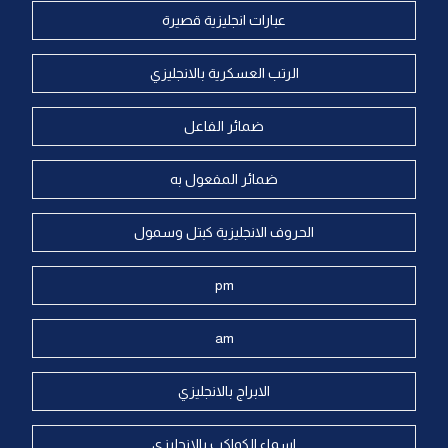
عبارات انجليزية قصيرة
الرتب العسكرية بالانجليزي
ضمائر الفاعل
ضمائر المفعول به
الحروف الانجليزية كبتل وسمول
pm
am
الابراج بالانجليزي
اسماء الكواكب بالانجليزي