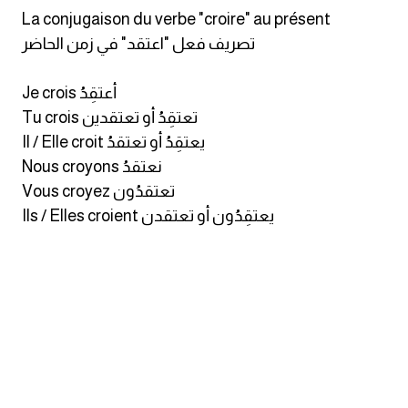
انجليزي بالصورة والصوت
La conjugaison du verbe "croire" au présent
تصريف فعل "اعتقد" في زمن الحاضر
الانجليزية الامريكية
Je crois أعتقِدُ
تعلم الفرنسية
Tu crois تعتقِدُ أو تعتقدين
Il / Elle croit يعتقِدُ أو تعتقدُ
تعلم اللغة الانجليزية
Nous croyons نعتقدُ
Vous croyez تعتقدُون
Learn French
Ils / Elles croient يعتقِدُون أو تعتقدن
نطق الحروف الانجليزية
بايو انستا انجليزي
تهنئة عيد ميلاد بالانجليزي
حروف الجر بالانجليزي