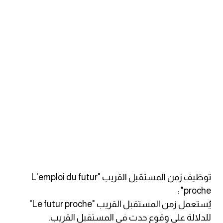
ايام الاسبوع بالانجليزي
عبارات انجليزية قصيرة عميقة
عبارات انجليزية قصيرة
الرتب العسكرية بالانجليزي
ضمائر الفاعل
ضمائر المفعول به
توظيف زمن المستقبل القريب "L'emploi du futur
الحروف الانجليزية كبتل وسمول
proche" :
pm
يُستعمل زمن المستقبل القريب "Le futur proche"
للدلالة على وقوع حدث في المستقبل القريب.