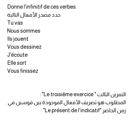
am
Donne l'infinitif de ces verbes.
حدد مصدر الأفعال التالية
الابراج بالانجليزي
Tu vas
Nous sommes
اسماء الكواكب بالانجليزي
Ils jouent
Vous dessinez
كلمات بحرف a
J'écoute
Elle sort
كلمات بحرف b
Vous finissez
كلمات بحرف c
التمرين الثالث " Le troisième exercice" :
كلمات بحرف d
المطلوب هو تصريف الأفعال الموجودة بين قوسين في
زمن الحاضر "Le présent de l'indicatif"
كلمات بحرف e
كلمات بحرف f