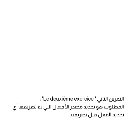
ايام الاسبوع بالانجليزي
عبارات انجليزية قصيرة عميقة
عبارات انجليزية قصيرة
الرتب العسكرية بالانجليزي
ضمائر الفاعل
ضمائر المفعول به
التمرين الثاني " Le deuxième exercice" :
الحروف الانجليزية كبتل وسمول
المطلوب هو تحديد مصدر الأفعال التي تم تصريفها أي
تحديد الفعل قبل تصريفه.
pm