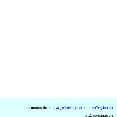
مرادفات انجليزية
الكلمة وضدها بالانجليزي
افعال اللغة الانجليزية القياسية
افعال اللغة الانجليزية الشاذة
اختصارات اللغة الانجليزية
اختبار تحديد مستوى اللغة الانجليزية
حروف العلة بالانجليزي
الاصوات الصحيحة في الانجليزية
LearnEnglish.nu
»
تعلم اللغة الفرنسية
» Les modes de
قاموس كلمات انجليزية
conjugaison شرح