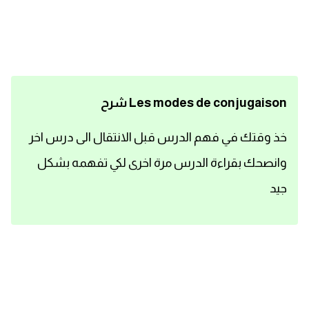
اساسيات اللغة الانجليزية
تعلم الانجليزية
عبارات انجليزية مترجمة قصيرة
Les modes de conjugaison شرح
كلمات انجليزية
خذ وقتك في فهم الدرس قبل الانتقال الى درس اخر
وانصحك بقراءة الدرس مرة اخرى لكي تفهمه بشكل
محادثات انجليزية
جيد
قواعد اللغة الانجليزية
تعلم اللغة الانجليزية للمبتدئين
مصطلحات انجليزية