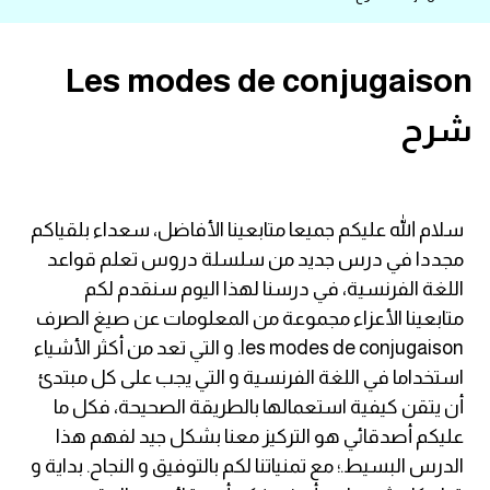
قاموس عربي انجليزي
Les modes de conjugaison
اسماء الدول باللغة الانجليزية
شرح
تعلم اللغة الفرنسية
تعلم اللغة الالمانية
سلام الله عليكم جميعا متابعينا الأفاضل، سعداء بلقياكم
مجددا في درس جديد من سلسلة دروس تعلم قواعد
تعلم اللغة الاسبانية
اللغة الفرنسية، في درسنا لهذا اليوم سنقدم لكم
متابعينا الأعزاء مجموعة من المعلومات عن صيغ الصرف
تعلم اللغة التركية
les modes de conjugaison. و التي تعد من أكثر الأشياء
استخداما في اللغة الفرنسية و التي يجب على كل مبتدئ
Learn English
أن يتقن كيفية استعمالها بالطريقة الصحيحة، فكل ما
عليكم أصدقائي هو التركيز معنا بشكل جيد لفهم هذا
Learn Spanish
الدرس البسيط.؛ مع تمنياتنا لكم بالتوفيق و النجاح. بداية و