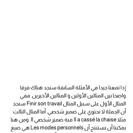
am
الابراج بالانجليزي
اسماء الكواكب بالانجليزي
كلمات بحرف a
كلمات بحرف b
كلمات بحرف c
إذا تمعنا جيدا في الأمثلة السابقة سنجد هناك فرقا
واضحا بين المثالين الأولين و المثالين الأخيرين. ففي
كلمات بحرف d
المثال الأول على سبيل المثال Finir son travail سنجد
أن الجملة لا تحتوي على ضمير شخصي. أما المثال الثالث
كلمات بحرف e
مثلا Il a cassé la chaise فيه ضمير شخصي Il. ومن هنا
يمكننا أن نستنتج أن Les modes personnels هي صيغ
كلمات بحرف f