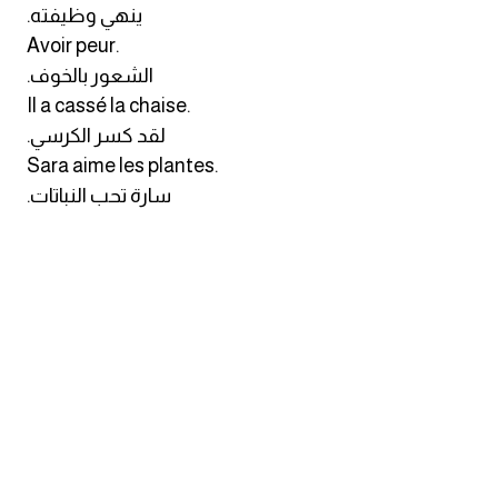
.ينهي وظيفته
ايام الاسبوع بالانجليزي
Avoir peur.
.الشعور بالخوف
عبارات انجليزية قصيرة عميقة
Il a cassé la chaise.
.لقد كسر الكرسي
عبارات انجليزية قصيرة
Sara aime les plantes.
.سارة تحب النباتات
الرتب العسكرية بالانجليزي
ضمائر الفاعل
ضمائر المفعول به
الحروف الانجليزية كبتل وسمول
pm