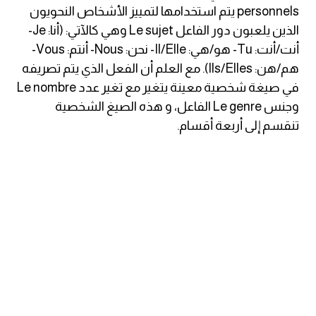
personnels يتم استخدامها لتمييز الأشخاص النحويون
كلمات بحرف o
الذين يلعبون دور الفاعل Le sujet وهي كالآتي: (أنا: Je-
أنت/أنت: Tu- هو/هي: Il/Elle- نحن: Nous- أنتم: Vous-
كلمات بحرف p
هم/هن: Ils/Elles). مع العلم أن الفعل الذي يتم تصريفه
في صيغة شخصية معينة يتغير مع تغير عدد Le nombre
كلمات بحرف q
وجنس Le genre الفاعل، و هذه الصيغ الشخصية
تنقسم إلى أربعة أقسام.
كلمات بحرف r
كلمات بحرف s
كلمات بحرف t
كلمات بحرف u
كلمات بحرف v
كلمات بحرف w