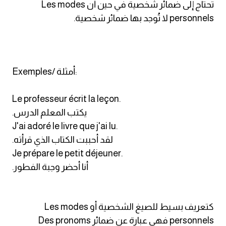
تحتاج إلى ضمائر شخصية في حين أن Les modes
personnels لا تُوجد بها ضمائر شخصية.
كلمات بحرف g
كلمات بحرف h
Exemples/ أمثلة:
كلمات بحرف i
Le professeur écrit la leçon.
كلمات بحرف j
.يكتب المعلم الدرس
J'ai adoré le livre que j'ai lu.
كلمات بحرف k
.لقد أحببت الكتاب الذي قرأته
Je prépare le petit déjeuner.
كلمات بحرف l
.أنا أحضر وجبة الفطور
كلمات بحرف m
كتعريف بسيط للصيغ الشخصية أو Les modes
كلمات بحرف n
personnels فهي عبارة عن ضمائر Des pronoms