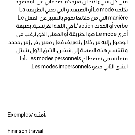
قبل كل شيء لابد أن نعرفكم أصدقائي عن المقصود
انجليزي بالصورة والصوت
بكلمة Le mode أو الصيغة. و التي تعني الطريقة La
manière التي من خلالها نقوم بالتعبير عن الفعل Le
الانجليزية الامريكية
verbe أو الحدث L'action في اللغة الفرنسية. بصيغة
أخرى Le mode هو الطريقة أو المعنى الذي نرغب في
تعلم الفرنسية
الوصول إليه من خلال تصريف فعل معين في زمن محدد
و تنقسم هذه الصيغة إلى شقين. الشق الأول يتمثل
تعلم اللغة الانجليزية
فيما يسمى بمصطلح Les modes personnels، أما
الشق الثاني فهو Les modes impersonnels.
Learn French
نطق الحروف الانجليزية
بايو انستا انجليزي
تهنئة عيد ميلاد بالانجليزي
Exemples/ أمثلة:
حروف الجر بالانجليزي
Finir son travail.