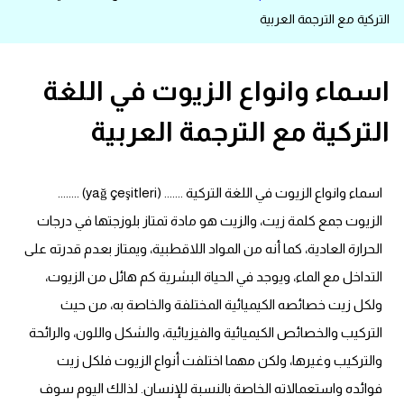
التركية مع الترجمة العربية
قاموس عربي انجليزي
اسماء الدول باللغة الانجليزية
اسماء وانواع الزيوت في اللغة
التركية مع الترجمة العربية
تعلم اللغة الفرنسية
تعلم اللغة الالمانية
اسماء وانواع الزيوت في اللغة التركية ....... (yağ çeşitleri) ........
تعلم اللغة الاسبانية
الزيوت جمع كلمة زيت، والزيت هو مادة تمتاز بلوزجتها في درجات
الحرارة العادية، كما أنه من المواد اللاقطبية، ويمتاز بعدم قدرته على
تعلم اللغة التركية
التداخل مع الماء، ويوجد في الحياة البشرية كم هائل من الزيوت،
ولكل زيت خصائصه الكيميائية المختلفة والخاصة به، من حيث
Learn English
التركيب والخصائص الكيميائية والفيزيائية، والشكل واللون، والرائحة
والتركيب وغيرها، ولكن مهما اختلفت أنواع الزيوت فلكل زيت
Learn Spanish
فوائده واستعمالاته الخاصة بالنسبة للإنسان. لذالك اليوم سوف