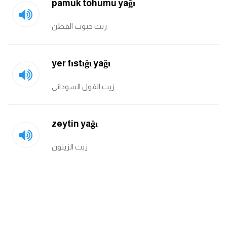
pamuk tohumu yağı
ايام الاسبوع بالانجليزي
زيت حبوب القطن
عبارات انجليزية قصيرة عميقة
yer fıstığı yağı
عبارات انجليزية قصيرة
زيت الفول السوداني
الرتب العسكرية بالانجليزي
zeytin yağı
ضمائر الفاعل
زيت الزيتون
ضمائر المفعول به
الحروف الانجليزية كبتل وسمول
pm