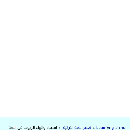
مرادفات انجليزية
الكلمة وضدها بالانجليزي
افعال اللغة الانجليزية القياسية
افعال اللغة الانجليزية الشاذة
اختصارات اللغة الانجليزية
اختبار تحديد مستوى اللغة الانجليزية
حروف العلة بالانجليزي
الاصوات الصحيحة في الانجليزية
قاموس كلمات انجليزية
LearnEnglish.nu
»
تعلم اللغة التركية
» اسماء وانواع الزيوت في اللغة