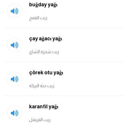
buğday yağı
زيت القمح
çay ağacı yağı
زيت شجرة الشاي
çörek otu yağı
زيت حبة البركة
karanfil yağı
زيت القرنفل