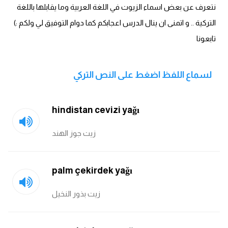
انجليزي بالصورة والصوت
نتعرف عن بعض اسماء الزيوت في اللغة العربية وما يقابلها باللغة
التركية .. و اتمنى ان ينال الدرس اعجابكم كما دوام التوفيق لي ولكم :)
الانجليزية الامريكية
تابعونا
تعلم الفرنسية
لسماع اللفظ اضغط على النص التركي
تعلم اللغة الانجليزية
hindistan cevizi yağı
Learn French
زيت جوز الهند
نطق الحروف الانجليزية
بايو انستا انجليزي
palm çekirdek yağı
تهنئة عيد ميلاد بالانجليزي
زيت بذور النخيل
حروف الجر بالانجليزي