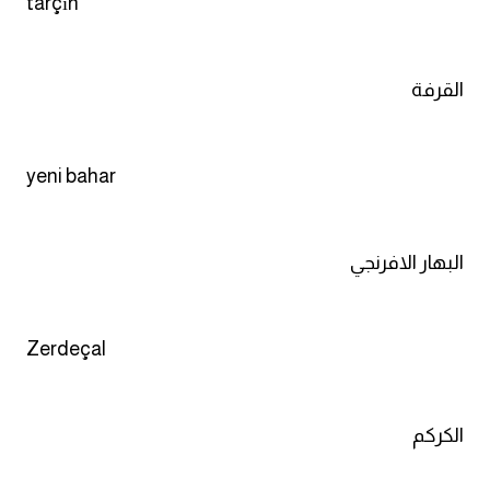
tarçın
القرفة
yeni bahar
البهار الافرنجي
Zerdeçal
الكركم