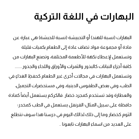
قاموس عربي انجليزي
البهارات في اللغة التركية
اسماء الدول باللغة الانجليزية
البهارات (نسبة للهند) أو التحبيشة (نسبة للحبشة) هي عبارة عن
تعلم اللغة الفرنسية
مادة أو مجموعة مواد تضاف عادة إلى الطعام بكميات قليلة
وتستعمل لإعطاء نكهة للأطعمة المختلفة، وتصنع البهارات من
تعلم اللغة الالمانية
كافة أجزاء النباتات كالبذور والثمرات والأوراق واللحاء والجذور........
تعلم اللغة الاسبانية
وتستعمل البهارات في مجالات أخرى غير الطعام كحفظِ الغذاءِ في
الطب، وفي بعض الطقوس الدينية، وفي مستحضرات التجميل،
تعلم اللغة التركية
والعطارة وقد تستخدم كمجرد خضار. فالكركم يستعمل أيضاً كمادة
حافظة على سبيل المثال؛ القرنفل يستعمل في الطب كمخدر؛
Learn English
الثوم كخضار وما إلى ذلك.لذالك اليوم في درسنا هذا سوف نتطلع
على العديد من اسماء البهارات تابعونا ..
Learn Spanish