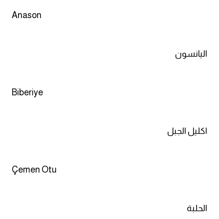
Anason
كلمات بحرف x
كلمات بحرف y
اليانسون
كلمات بحرف z
Biberiye
اغلق النافذة
اكليل الجبل
Çemen Otu
الحلبة