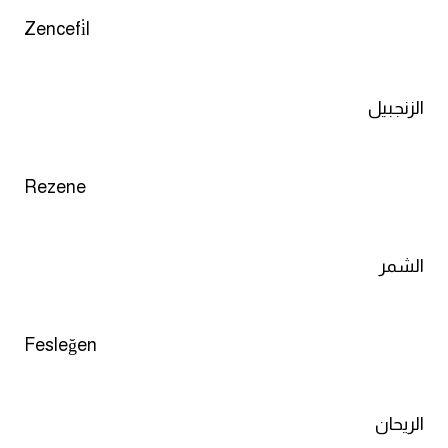
Zencefi̇l
الزنجبيل
Rezene
الشمر
Fesleğen
الريحان