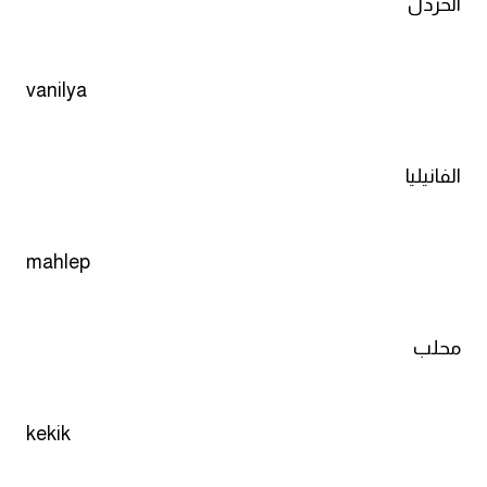
الخردل
vanilya
الفانيليا
mahlep
محلب
kekik