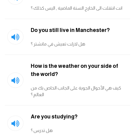
انت انتقلت الى الخارج السنة الماضية , اليس كذلك ؟
قاموس عربي انجليزي
اسماء الدول باللغة الانجليزية
Do you still live in Manchester?
تعلم اللغة الفرنسية
هل لازلت تعيش في مانشتر ؟
تعلم اللغة الالمانية
How is the weather on your side of
تعلم اللغة الاسبانية
the world?
كيف هي الأحوال الجوية على الجانب الخاص بك من
تعلم اللغة التركية
العالم ؟
Learn English
Are you studying?
Learn Spanish
هل تدرس ؟