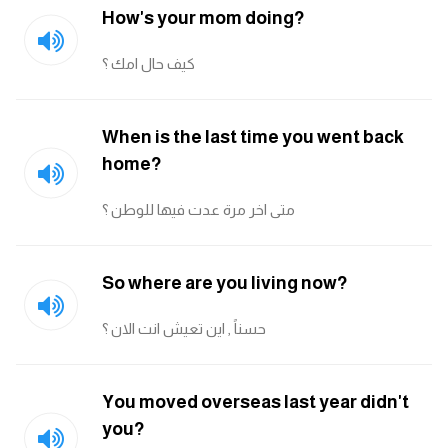
مرادفات انجليزية
How's your mom doing?
الكلمة وضدها بالانجليزي
كيف حال امك ؟
افعال اللغة الانجليزية القياسية
When is the last time you went back
افعال اللغة الانجليزية الشاذة
home?
متى اخر مرة عدت فيها للوطن ؟
اختصارات اللغة الانجليزية
اختبار تحديد مستوى اللغة الانجليزية
So where are you living now?
حروف العلة بالانجليزي
حسناً , اين تعيش انت الان ؟
الاصوات الصحيحة في الانجليزية
You moved overseas last year didn't
قاموس كلمات انجليزية
you?