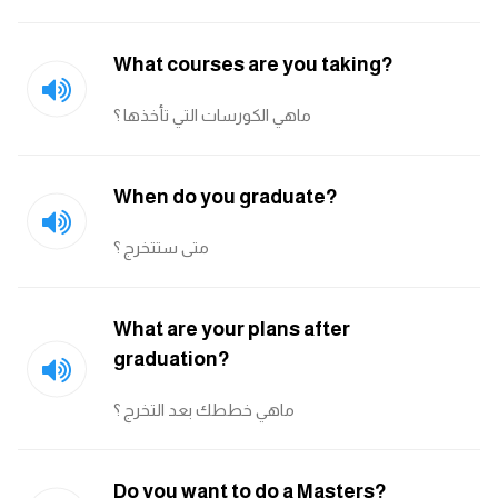
انجليزي بالصورة والصوت
What courses are you taking?
الانجليزية الامريكية
ماهي الكورسات التي تأخذها ؟
تعلم الفرنسية
تعلم اللغة الانجليزية
When do you graduate?
Learn French
متى ستتخرج ؟
نطق الحروف الانجليزية
What are your plans after
graduation?
بايو انستا انجليزي
ماهي خططك بعد التخرج ؟
تهنئة عيد ميلاد بالانجليزي
حروف الجر بالانجليزي
Do you want to do a Masters?