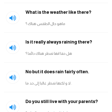
am
What is the weather like there?
الابراج بالانجليزي
ماهو حال الطقس هناك ؟
اسماء الكواكب بالانجليزي
Is it really always raining there?
كلمات بحرف a
هل حقا انها تمطر هناك دائما ؟
كلمات بحرف b
كلمات بحرف c
No but it does rain fairly often.
كلمات بحرف d
لا و لكنها تمطر غالبا إلى حد ما .
كلمات بحرف e
Do you still live with your parents?
كلمات بحرف f