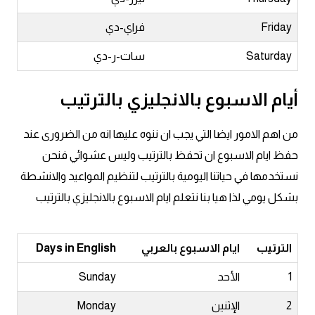
كلمات بحرف o
Friday
فراي-دي
كلمات بحرف p
Saturday
سات-ر-دي
كلمات بحرف q
أيام الاسبوع بالانجليزي بالترتيب
كلمات بحرف r
من اهم الامور ايضا التي يجب ان ننوه عليها انه من الضرورى عند
حفظ ايام الاسبوع ان تحفظ بالترتيب وليس عشوائي فنحن
كلمات بحرف s
نستخدمها في حياتنا اليومية بالترتيب لتنظيم المواعيد والانشطة
بشكل يومي لذا هيا بنا نتعلم ايام الاسبوع بالانجليزي بالترتيب
كلمات بحرف t
كلمات بحرف u
الترتيب
ايام الاسبوع بالعربي
Days in English
كلمات بحرف v
1
الأحد
Sunday
2
الإثنين
Monday
كلمات بحرف w