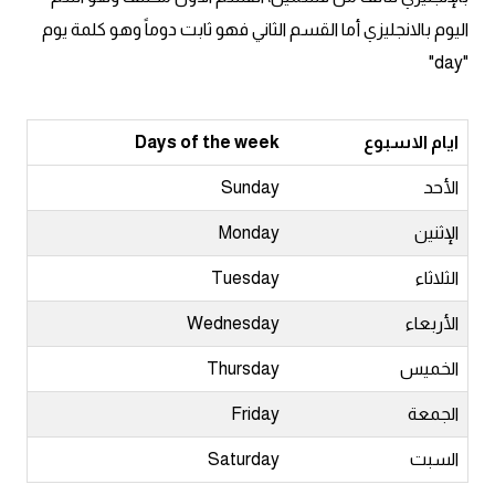
am
اليوم بالانجليزي أما القسم الثاني فهو ثابت دوماً وهو كلمة يوم
"day"
الابراج بالانجليزي
اسماء الكواكب بالانجليزي
ايام الاسبوع
Days of the week
الأحد
Sunday
كلمات بحرف a
الإثنين
Monday
كلمات بحرف b
الثلاثاء
Tuesday
كلمات بحرف c
الأربعاء
Wednesday
كلمات بحرف d
الخميس
Thursday
الجمعة
Friday
كلمات بحرف e
السبت
Saturday
كلمات بحرف f