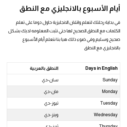
أيام الأسبوع بالانجليزي مع النطق
كلمات بحرف g
في بداية رحلتك لتعلم واتقان الانجليزية حاول دوما على تعلم
كلمات بحرف h
الكلمات مع النطق الصحيح لها حتي تثبت المعلومه لديك بشكل
صحيح وسليم وفي ضوء ذلك هيا بنا نتعلم أيام الأسبوع
كلمات بحرف i
بالانجليزي مع النطق
كلمات بحرف j
Days in English
النطق بالعربية
كلمات بحرف k
Sunday
سان-دي
كلمات بحرف l
Monday
مان-دي
كلمات بحرف m
Tuesday
تيوز-دي
Wednesday
وينز-دي
كلمات بحرف n
Thursday
ثيرز-دي