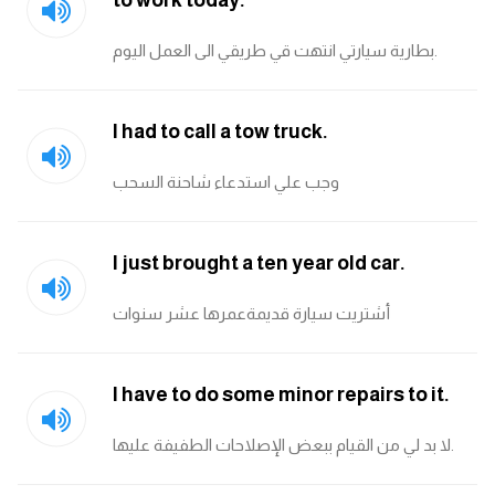
to work today.
مرادفات انجليزية
بطارية سيارتي انتهت قي طريقي الى العمل اليوم.
الكلمة وضدها بالانجليزي
افعال اللغة الانجليزية القياسية
I had to call a tow truck.
افعال اللغة الانجليزية الشاذة
وجب علي استدعاء شاحنة السحب
اختصارات اللغة الانجليزية
I just brought a ten year old car.
اختبار تحديد مستوى اللغة الانجليزية
أشتريت سيارة قديمةعمرها عشر سنوات
حروف العلة بالانجليزي
I have to do some minor repairs to it.
الاصوات الصحيحة في الانجليزية
لا بد لي من القيام ببعض الإصلاحات الطفيفة عليها.
قاموس كلمات انجليزية