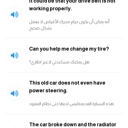
It could be that your drive belt is not
working properly.
ايام الاسبوع بالانجليزي
أنه يمكن أن يكون حزام محرك الأقراص لا يعمل
عبارات انجليزية قصيرة عميقة
بشكل صحيح.
عبارات انجليزية قصيرة
Can you help me change my tire?
الرتب العسكرية بالانجليزي
هل يمكنك مساعدتي لاغير اطاري؟
ضمائر الفاعل
This old car does not even have
ضمائر المفعول به
power steering.
الحروف الانجليزية كبتل وسمول
هذه السيارة الفديمةليس لديها حتى نظام المقود
pm
The car broke down and the radiator