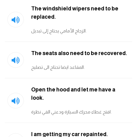
The windshield wipers need to be
قاموس عربي انجليزي
replaced.
اسماء الدول باللغة الانجليزية
الزجاج الأمامي يحتاج إلى تبديل.
تعلم اللغة الفرنسية
The seats also need to be recovered.
تعلم اللغة الالمانية
المقاعد ايضا تحتاج الى تصليح.
تعلم اللغة الاسبانية
Open the hood and let me have a
تعلم اللغة التركية
look.
Learn English
افتح غطاء محرك السيارة ودعني القي نظرة.
Learn Spanish
I am getting my car repainted.