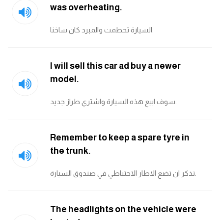
am
was overheating.
السيارة تحطمت والمبرد كان ساخنا.
الابراج بالانجليزي
اسماء الكواكب بالانجليزي
I will sell this car ad buy a newer
model.
كلمات بحرف a
سوف ابيع هذه السيارة واشتري طراز جديد.
كلمات بحرف b
كلمات بحرف c
Remember to keep a spare tyre in
the trunk.
كلمات بحرف d
تذكر ان تضع الاطار الاحتياطي في صندوق السيارة.
كلمات بحرف e
The headlights on the vehicle were
كلمات بحرف f