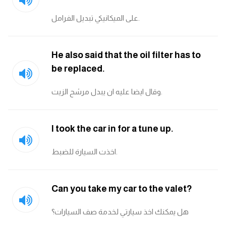
كلمات بحرف o
على الميكانيكي تبديل الفرامل.
كلمات بحرف p
He also said that the oil filter has to
كلمات بحرف q
be replaced.
كلمات بحرف r
وقال ايضا عليه ان يبدل مرشح الزيت.
كلمات بحرف s
I took the car in for a tune up.
كلمات بحرف t
اخذت السيارة للضبط.
كلمات بحرف u
Can you take my car to the valet?
كلمات بحرف v
هل يمكنك اخذ سيارتي لخدمة صف السيارات؟
كلمات بحرف w