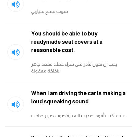
انجليزي بالصورة والصوت
سوف تصبغ سيارتي
الانجليزية الامريكية
You should be able to buy
تعلم الفرنسية
readymade seat covers at a
reasonable cost.
تعلم اللغة الانجليزية
يجب أن تكون قادر على شراء غطاء مقعد جاهز
Learn French
بتكلفة معقولة.
نطق الحروف الانجليزية
When I am driving the car is making a
بايو انستا انجليزي
loud squeaking sound.
عندما كنت أقود اصدرت السبارة صوت صرير صاخب.
تهنئة عيد ميلاد بالانجليزي
حروف الجر بالانجليزي