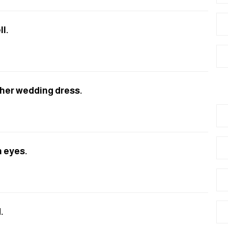
ll.
n her wedding dress.
n eyes.
.