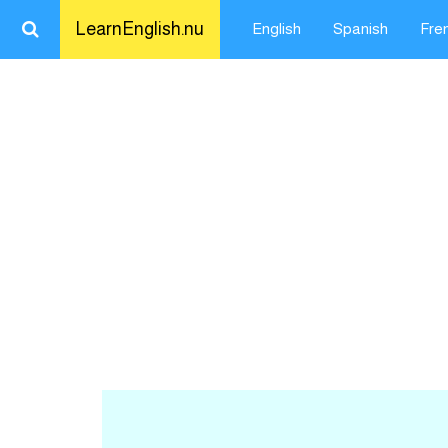
LearnEnglish.nu
English
Spanish
Fre