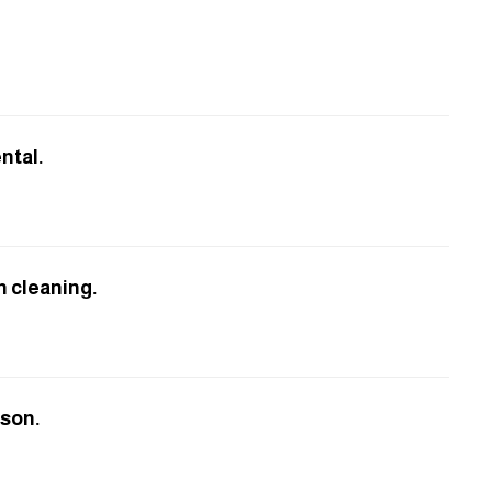
ntal.
 cleaning.
rson.