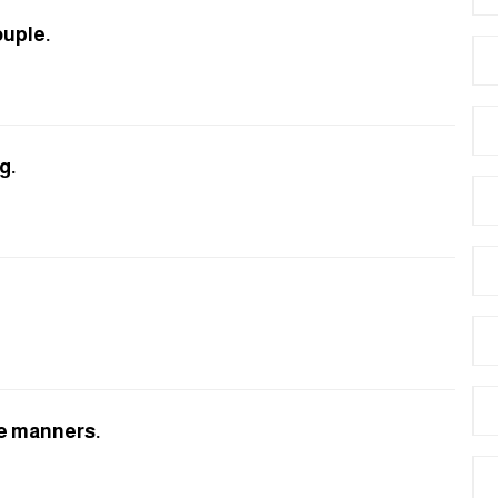
ouple.
g.
de manners.