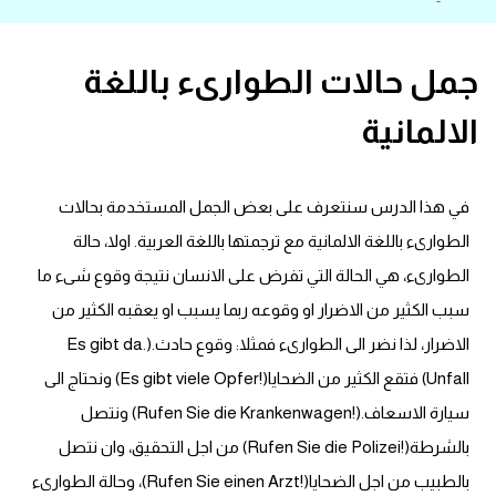
قاموس عربي انجليزي
جمل حالات الطوارىء باللغة
اسماء الدول باللغة الانجليزية
الالمانية
تعلم اللغة الفرنسية
في هذا الدرس سنتعرف على بعض الجمل المستخدمة بحالات
تعلم اللغة الالمانية
الطوارىء باللغة الالمانية مع ترجمتها باللغة العربية. اولا، حالة
تعلم اللغة الاسبانية
الطوارىء، هي الحالة التي تفرض على الانسان نتيجة وقوع شىء ما
سبب الكثير من الاضرار او وقوعه ربما يسبب او يعقبه الكثير من
تعلم اللغة التركية
الاضرار، لذا نضر الى الطوارىء فمثلا: وقوع حادث.(.Es gibt da
Unfall) فتقع الكثير من الضحايا(!Es gibt viele Opfer) ونحتاج الى
Learn English
سيارة الاسعاف.(!Rufen Sie die Krankenwagen) ونتصل
Learn Spanish
بالشرطة(!Rufen Sie die Polizei) من اجل التحقيق، وان نتصل
بالطبيب من اجل الضحايا(!Rufen Sie einen Arzt)، وحالة الطوارىء