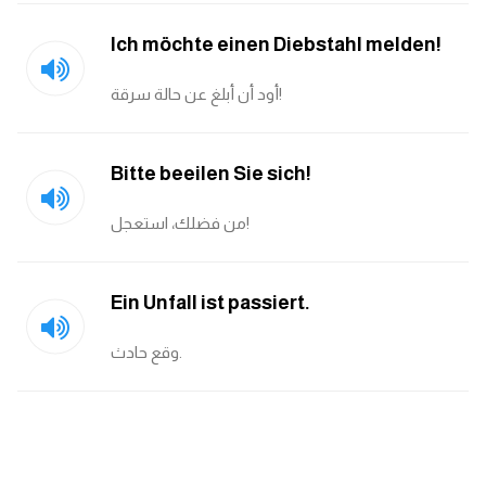
ايام الاسبوع بالانجليزي
Ich möchte einen Diebstahl melden!
أود أن أبلغ عن حالة سرقة!
عبارات انجليزية قصيرة عميقة
عبارات انجليزية قصيرة
Bitte beeilen Sie sich!
الرتب العسكرية بالانجليزي
من فضلك، استعجل!
ضمائر الفاعل
Ein Unfall ist passiert.
ضمائر المفعول به
وقع حادث.
الحروف الانجليزية كبتل وسمول
pm