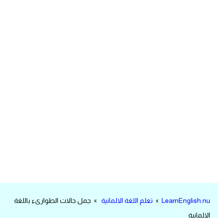
مرادفات انجليزية
الكلمة وضدها بالانجليزي
افعال اللغة الانجليزية القياسية
افعال اللغة الانجليزية الشاذة
اختصارات اللغة الانجليزية
اختبار تحديد مستوى اللغة الانجليزية
حروف العلة بالانجليزي
الاصوات الصحيحة في الانجليزية
LearnEnglish.nu
»
تعلم اللغة الالمانية
» جمل حالات الطوارىء باللغة
قاموس كلمات انجليزية
الالمانية