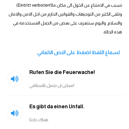
انجليزي بالصورة والصوت
تسبب في الامتناع عن الخول الى مكان ما(!Eintritt verboten)
وتلقى الكثير من التوجيهات والقوانين الحازم من اجل الامن والامان
الانجليزية الامريكية
والسلام. واليوم سنتعرف على بعض من الجمل المستخدمة في
هذه الحالة.
تعلم الفرنسية
تعلم اللغة الانجليزية
لسماع اللفظ اضغط على النص الالماني
Learn French
Rufen Sie die Feuerwache!
نطق الحروف الانجليزية
ممكن ان تتصل بالمطافي!
بايو انستا انجليزي
Es gibt da einen Unfall.
تهنئة عيد ميلاد بالانجليزي
هناك حادثا.
حروف الجر بالانجليزي