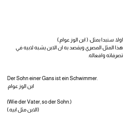
ايام الاسبوع بالانجليزي
عبارات انجليزية قصيرة عميقة
اولا: سنبدا بمثل: ( ابن الوز عوام.)
عبارات انجليزية قصيرة
هذا المثل المصري ويقصد به ان الابن يشبه لابيه في
تصرفاته وافعاله.
الرتب العسكرية بالانجليزي
ضمائر الفاعل
Der Sohn einer Gans ist ein Schwimmer.
.ابن الوز عوام
ضمائر المفعول به
(Wie der Vater, so der Sohn.)
الحروف الانجليزية كبتل وسمول
(.الابن مثل ابيه)
pm