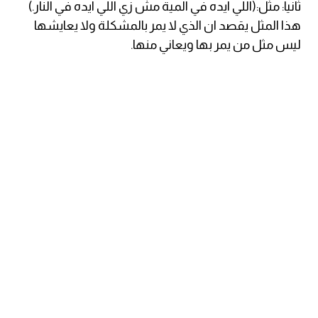
ثانيا: مثل:(اللي ايده في المية مش زي اللي ايده في النار.)
am
هذا المثل يقصد ان الذي لا يمر بالمشكلة ولا يعايشها
ليس مثل من يمر بها ويعاني منها.
الابراج بالانجليزي
اسماء الكواكب بالانجليزي
كلمات بحرف a
كلمات بحرف b
كلمات بحرف c
كلمات بحرف d
كلمات بحرف e
كلمات بحرف f