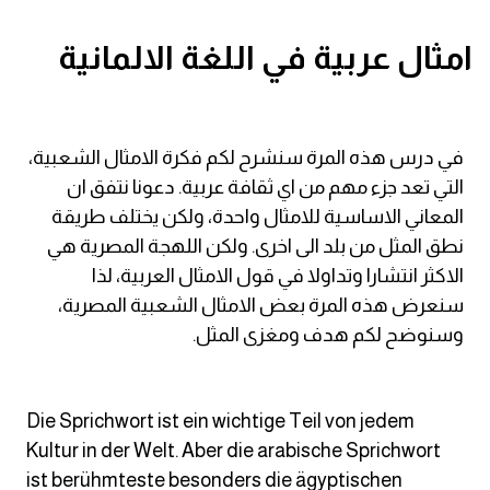
قاموس عربي انجليزي
امثال عربية في اللغة الالمانية
اسماء الدول باللغة الانجليزية
تعلم اللغة الفرنسية
في درس هذه المرة سنشرح لكم فكرة الامثال الشعبية،
التي تعد جزء مهم من اي ثقافة عربية. دعونا نتفق ان
تعلم اللغة الالمانية
المعاني الاساسية للامثال واحدة، ولكن يختلف طريقة
نطق المثل من بلد الى اخرى. ولكن اللهجة المصرية هي
تعلم اللغة الاسبانية
الاكثر انتشارا وتداولا في قول الامثال العربية، لذا
سنعرض هذه المرة بعض الامثال الشعبية المصرية،
تعلم اللغة التركية
وسنوضح لكم هدف ومغزى المثل.
Learn English
Die Sprichwort ist ein wichtige Teil von jedem
Learn Spanish
Kultur in der Welt. Aber die arabische Sprichwort
ist berühmteste besonders die ägyptischen